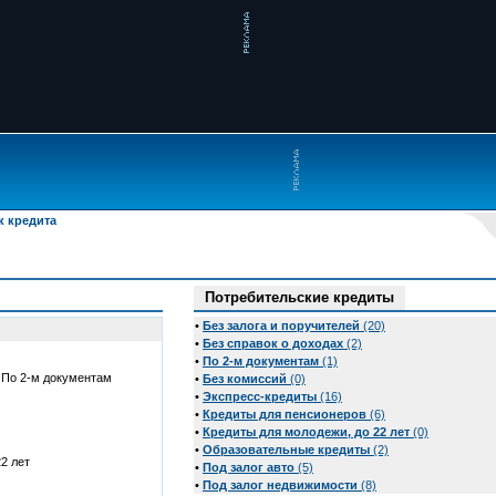
к кредита
Потребительские кредиты
•
Без залога и поручителей
(20)
•
Без справок о доходах
(2)
•
По 2-м документам
(1)
По 2-м документам
•
Без комиссий
(0)
•
Экспресс-кредиты
(16)
•
Кредиты для пенсионеров
(6)
•
Кредиты для молодежи, до 22 лет
(0)
•
Образовательные кредиты
(2)
2 лет
•
Под залог авто
(5)
•
Под залог недвижимости
(8)