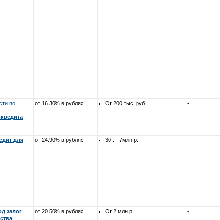
сти по
от 16.30% в рублях
От 200 тыс. руб.
-
.
окредита
едит для
от 24.90% в рублях
30т. - 7млн р.
-
од залог
от 20.50% в рублях
От 2 млн.р.
-
дства