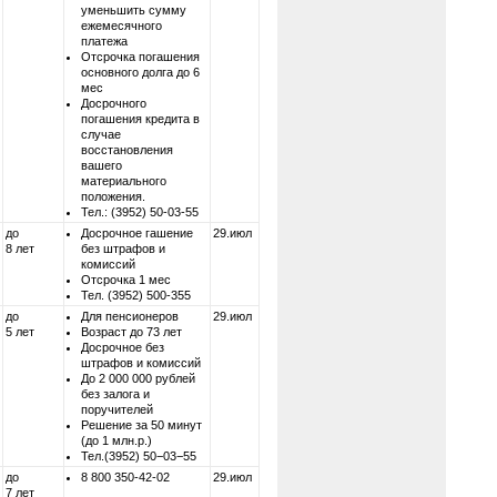
уменьшить сумму
ежемесячного
платежа
Отсрочка погашения
основного долга до 6
мес
Досрочного
погашения кредита в
случае
восстановления
вашего
материального
положения.
Тел.: (3952) 50-03-55
до
Досрочное гашение
29.июл
8 лет
без штрафов и
комиссий
Отсрочка 1 мес
Тел. (3952) 500-355
до
Для пенсионеров
29.июл
5 лет
Возраст до 73 лет
Досрочное без
штрафов и комиссий
До 2 000 000 рублей
без залога и
поручителей
Решение за 50 минут
(до 1 млн.р.)
Тел.(3952) 50−03−55
до
8 800 350-42-02
29.июл
7 лет