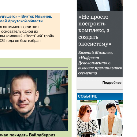
удущего» – Виктор Ильичев,
лей Иркутской области
я оптимистов, считает
 основатель одной из
уппы компаний «ВостСибСтрой»
025 года он был избран
Подробнее
СОБЫТИЕ
ачал покидать Вайлдберриз