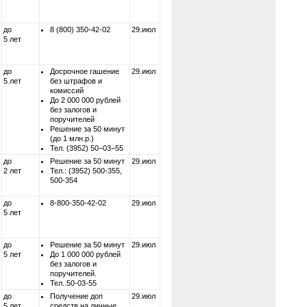
до
8 (800) 350-42-02
29.июл
5 лет
до
Досрочное гашение
29.июл
5 лет
без штрафов и
комиссий
До 2 000 000 рублей
без залогов и
поручителей
Решение за 50 минут
(до 1 млн.р.)
Тел. (3952) 50−03−55
до
Решение за 50 минут
29.июл
2 лет
Тел.: (3952) 500-355,
500-354
до
8-800-350-42-02
29.июл
5 лет
до
Решение за 50 минут
29.июл
5 лет
До 1 000 000 рублей
без залогов и
поручителей.
Тел..50-03-55
до
Получение доп
29.июл
5 лет
средств на личные