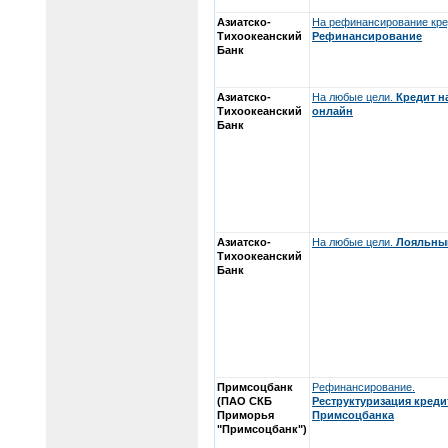
Азиатско-
На рефинансирование кре
Тихоокеанский
Рефинансирование
Банк
Азиатско-
На любые цели.
Кредит 
Тихоокеанский
онлайн
Банк
Азиатско-
На любые цели.
Лояльны
Тихоокеанский
Банк
Примсоцбанк
Рефинансирование.
(ПАО СКБ
Реструктуризация креди
Приморья
Примсоцбанка
"Примсоцбанк")