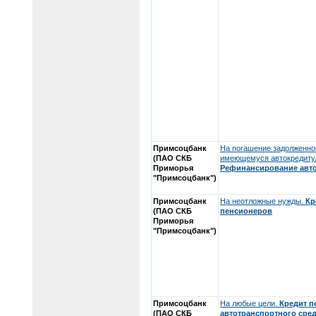
Примсоцбанк
На погашение задолженно
(ПАО СКБ
имеющемуся автокредиту
Приморья
Рефинансирование авт
"Примсоцбанк")
Примсоцбанк
На неотложные нужды.
Кр
(ПАО СКБ
пенсионеров
Приморья
"Примсоцбанк")
Примсоцбанк
На любые цели.
Кредит п
(ПАО СКБ
автотранспортного сре