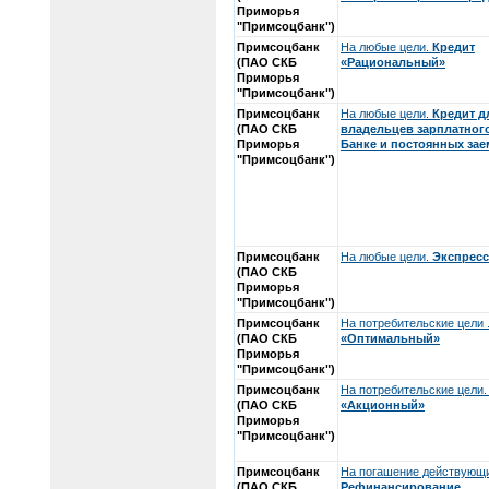
Приморья
"Примсоцбанк")
Примсоцбанк
На любые цели.
Кредит
(ПАО СКБ
«Рациональный»
Приморья
"Примсоцбанк")
Примсоцбанк
На любые цели.
Кредит д
(ПАО СКБ
владельцев зарплатного
Приморья
Банке и постоянных за
"Примсоцбанк")
Примсоцбанк
На любые цели.
Экспресс
(ПАО СКБ
Приморья
"Примсоцбанк")
Примсоцбанк
На потребительские цели 
(ПАО СКБ
«Оптимальный»
Приморья
"Примсоцбанк")
Примсоцбанк
На потребительские цели
(ПАО СКБ
«Акционный»
Приморья
"Примсоцбанк")
Примсоцбанк
На погашение действующи
(ПАО СКБ
Рефинансирование