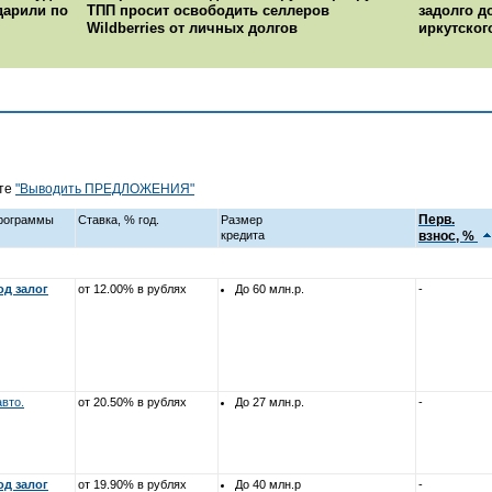
ударили по
ТПП просит освободить селлеров
задолго д
Wildberries от личных долгов
иркутског
йте
"Выводить ПРЕДЛОЖЕНИЯ"
Перв.
программы
Ставка, % год.
Размер
кредита
взнос, %
од залог
от 12.00% в рублях
До 60 млн.р.
-
авто.
от 20.50% в рублях
До 27 млн.р.
-
од залог
от 19.90% в рублях
До 40 млн.р
-