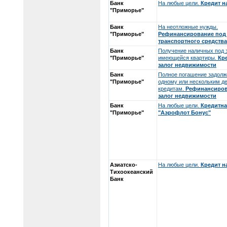
Банк
На любые цели.
Кредит 
"Приморье"
Банк
На неотложные нужды.
"Приморье"
Рефинансирование под 
транспортного средства
Банк
Получение наличных под 
"Приморье"
имеющейся квартиры.
Кр
залог недвижимости
Банк
Полное погашение задолж
"Приморье"
одному или нескольким 
кредитам.
Рефинансиров
залог недвижимости
Банк
На любые цели.
Кредитна
"Приморье"
"Аэрофлот Бонус"
Азиатско-
На любые цели.
Кредит 
Тихоокеанский
Банк