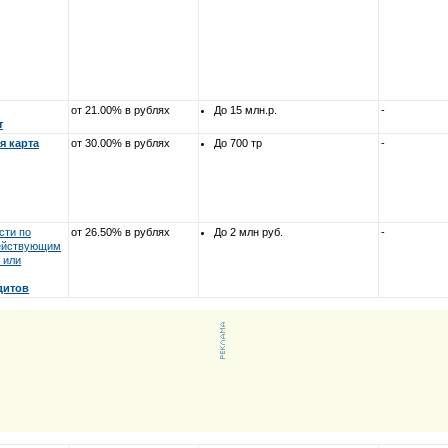
от 21.00% в рублях
До 15 млн.р.
-
т
я карта
от 30.00% в рублях
До 700 тр
-
сти по
от 26.50% в рублях
До 2 млн руб.
-
действующим
 или
дитов