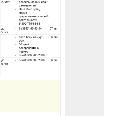
20 лет
владельцев бизнеса и
самозанятых
На любые цели,
кроме
предпринимательской
деятельности
8-800-775-88-88
до
8 (3953) 41-63-64
07.авг
5 лет
cash-back от 2 до
06.авг
10%
50 дней
беспроцентный
период
Тел 8-800-200-2086
до
Тел 8-800-200-2086
06.авг
5 лет