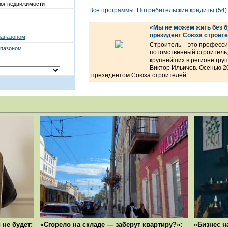
ог недвижимости
Все программы. Потребительские кредиты (54)
«Мы не можем жить без б
президент Союза строите
иапазоном
Строитель – это професси
апазоном
потомственный строитель,
крупнейших в регионе гр
Виктор Ильичев. Осенью 2
президентом Союза строителей ...
 не будет:
«Сгорело на складе — заберут квартиру?»:
«Бизнес н