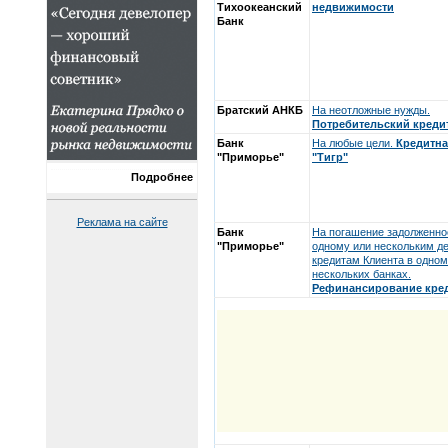
Тихоокеанский
недвижимости
Банк
Братский АНКБ
На неотложные нужды.
Потребительский креди
Банк
На любые цели.
Кредитна
"Приморье"
"Тигр"
Подробнее
Реклама на сайте
Банк
На погашение задолженно
"Приморье"
одному или нескольким 
кредитам Клиента в одном
нескольких банках.
Рефинансирование кре