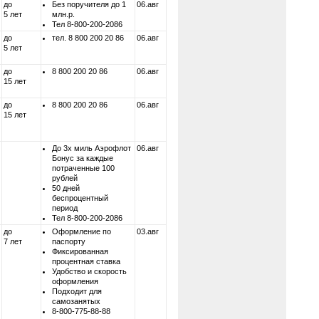
до
Без поручителя до 1
06.авг
5 лет
млн.р.
Тел 8-800-200-2086
до
тел. 8 800 200 20 86
06.авг
5 лет
до
8 800 200 20 86
06.авг
15 лет
до
8 800 200 20 86
06.авг
15 лет
До 3х миль Аэрофлот
06.авг
Бонус за каждые
потраченные 100
рублей
50 дней
беспроцентный
период
Тел 8-800-200-2086
до
Оформление по
03.авг
7 лет
паспорту
Фиксированная
процентная ставка
Удобство и скорость
оформления
Подходит для
самозанятых
8-800-775-88-88