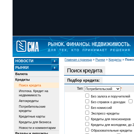
Главная страница
»
Рынки
»
Кредиты
»
Поис
НОВОСТИ
РЫНКИ
Поиск кредита
Валюта
Кредиты
Подбор кредита:
Поиск кредита
Тип
*
Ипотека. Кредит на
недвижимость
Без залога и поручителей
Автокредиты
Без справок о доходах
Потребительские
Без комиссий
кредиты
Экспресс-кредиты
Кредитные карты
Кредиты для пенсионеров
Кредиты для бизнеса
Кредиты для молодежи, до 2
Новости и комментарии
Образовательные кредиты
Вклады и депозиты