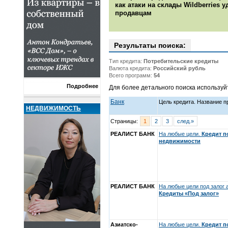
как атаки на склады Wildberries 
продавцам
Результаты поиска:
Тип кредита:
Потребительские кредиты
Валюта кредита:
Российский рубль
Всего программ:
54
Подробнее
Для более детального поиска использу
Банк
Цель кредита. Название 
НЕДВИЖИМОСТЬ
Страницы:
1
2
3
след.»
РЕАЛИСТ БАНК
На любые цели.
Кредит п
недвижимости
РЕАЛИСТ БАНК
На любые цели под залог 
Кредиты «Под залог»
Азиатско-
На любые цели.
Кредит п