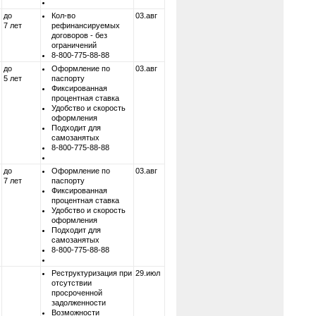
до
Кол-во
03.авг
7 лет
рефинансируемых
договоров - без
ограничений
8-800-775-88-88
до
Оформление по
03.авг
5 лет
паспорту
Фиксированная
процентная ставка
Удобство и скорость
оформления
Подходит для
самозанятых
8-800-775-88-88
до
Оформление по
03.авг
7 лет
паспорту
Фиксированная
процентная ставка
Удобство и скорость
оформления
Подходит для
самозанятых
8-800-775-88-88
Реструктуризация при
29.июл
отсутствии
просроченной
задолженности
Возможности