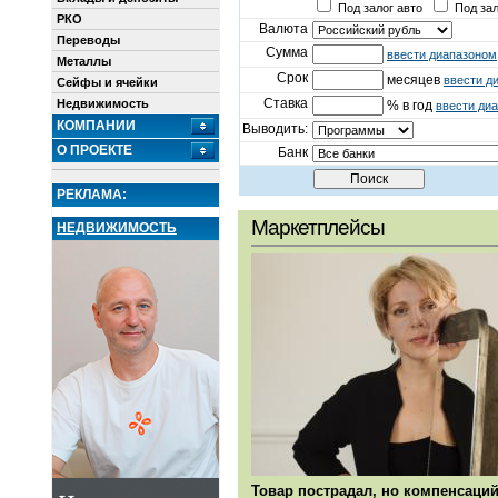
Под залог авто
Под зал
РКО
Валюта
Переводы
Сумма
ввести диапазоном
Металлы
Срок
месяцев
ввести д
Сейфы и ячейки
Ставка
Недвижимость
% в год
ввести ди
КОМПАНИИ
Выводить:
О ПРОЕКТЕ
Банк
РЕКЛАМА:
Маркетплейсы
НЕДВИЖИМОСТЬ
Товар пострадал, но компенсаций