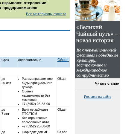
о взрывов»: откровение
о предпринимателя
Все материалы сюжета
Обнов.
Срок
Дополнительно
до
Рассматриваем все
05.авг
20 лет
виды официального
Читать статью
дохода
Оценка
недвижимости без
Реклама на сайте
комиссии
+7 (3952) 25-88-00
до
Банк не забирает
05.авг
7 лет
ПТС/ПСМ
Без ограничения
пользования авто
+7 (3952) 25-88-00
до
Подходит для ИП,
03.авг