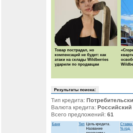
Товар пострадал, но
«Сгор
компенсаций не будет: как
кварт
атаки на склады Wildberries
освоб
ударили по продавцам
Wildbe
Результаты поиска:
Тип кредита:
Потребительски
Валюта кредита:
Российский
Всего предложений:
61
Банк
Тип
Цель кредита.
Ставка,
Название
% год.