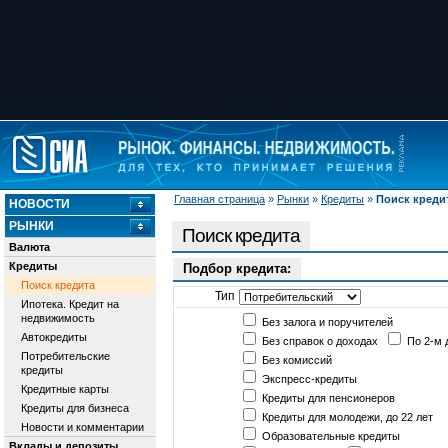
Главная страница
»
Рынки
»
Кредиты
»
Поиск креди
НОВОСТИ
РЫНКИ
Поиск кредита
Валюта
Кредиты
Подбор кредита:
Поиск кредита
Тип
Ипотека. Кредит на
недвижимость
Без залога и поручителей
Автокредиты
Без справок о доходах
По 2-м 
Потребительские
Без комиссий
кредиты
Экспресс-кредиты
Кредитные карты
Кредиты для пенсионеров
Кредиты для бизнеса
Кредиты для молодежи, до 22 лет
Новости и комментарии
Образовательные кредиты
Вклады и депозиты