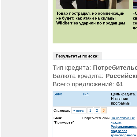
Товар пострадал, но компенсаций
«
не будет: как атаки на склады
к
Wildberries ударили по продавцам
с
д
Результаты поиска:
Тип кредита:
Потребитель
Валюта кредита:
Российск
Всего предложений:
61
Банк
Тип
Цель кредита.
Название
программы
Страницы:
« пред.
1
2
3
Банк
Потребительский
На неотложные
"Приморье"
нужды.
Рефинансиров
под залог
транспортного