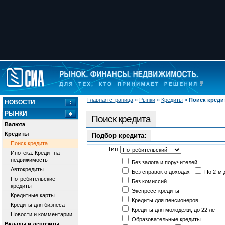
Главная страница
»
Рынки
»
Кредиты
»
Поиск креди
НОВОСТИ
РЫНКИ
Поиск кредита
Валюта
Кредиты
Подбор кредита:
Поиск кредита
Тип
Ипотека. Кредит на
недвижимость
Без залога и поручителей
Автокредиты
Без справок о доходах
По 2-м 
Потребительские
Без комиссий
кредиты
Экспресс-кредиты
Кредитные карты
Кредиты для пенсионеров
Кредиты для бизнеса
Кредиты для молодежи, до 22 лет
Новости и комментарии
Образовательные кредиты
Вклады и депозиты