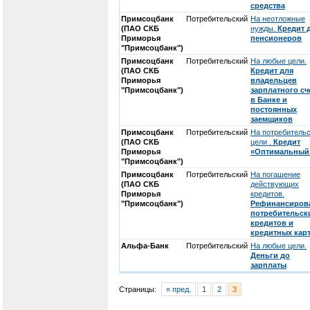
средства
Примсоцбанк
Потребительский
На неотложные
(ПАО СКБ
нужды.
Кредит 
Приморья
пенсионеров
"Примсоцбанк")
Примсоцбанк
Потребительский
На любые цели.
(ПАО СКБ
Кредит для
Приморья
владельцев
"Примсоцбанк")
зарплатного сч
в Банке и
постоянных
заемщиков
Примсоцбанк
Потребительский
На потребитель
(ПАО СКБ
цели .
Кредит
Приморья
«Оптимальный
"Примсоцбанк")
Примсоцбанк
Потребительский
На погашение
(ПАО СКБ
действующих
Приморья
кредитов.
"Примсоцбанк")
Рефинансиров
потребительск
кредитов и
кредитных кар
Альфа-Банк
Потребительский
На любые цели.
Деньги до
зарплаты
Страницы:
« пред.
1
2
3