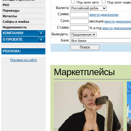
Под залог авто
Под залог недв
РКО
Валюта
Переводы
Сумма
ввести диапазоном
Металлы
Срок
месяцев
ввести диапазон
Сейфы и ячейки
Недвижимость
Ставка
% в год
ввести диапазоно
КОМПАНИИ
Выводить:
О ПРОЕКТЕ
Банк
РЕКЛАМА:
Реклама на сайте
Маркетплейсы