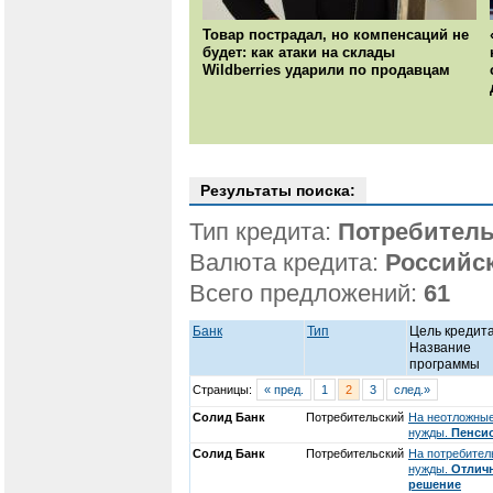
Товар пострадал, но компенсаций не
будет: как атаки на склады
Wildberries ударили по продавцам
Результаты поиска:
Тип кредита:
Потребитель
Валюта кредита:
Российс
Всего предложений:
61
Банк
Тип
Цель кредита
Название
программы
Страницы:
« пред.
1
2
3
след.»
Солид Банк
Потребительский
На неотложны
нужды.
Пенси
Солид Банк
Потребительский
На потребител
нужды.
Отлич
решение