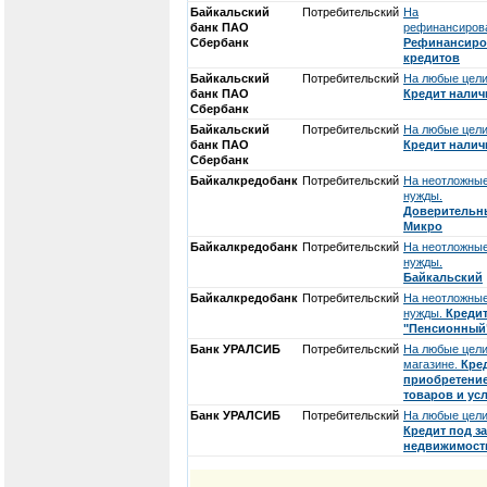
Байкальский
Потребительский
На
банк ПАО
рефинансиров
Сбербанк
Рефинансиро
кредитов
Байкальский
Потребительский
На любые цели
банк ПАО
Кредит нали
Сбербанк
Байкальский
Потребительский
На любые цели
банк ПАО
Кредит нали
Сбербанк
Байкалкредобанк
Потребительский
На неотложны
нужды.
Доверительн
Микро
Байкалкредобанк
Потребительский
На неотложны
нужды.
Байкальский
Байкалкредобанк
Потребительский
На неотложны
нужды.
Креди
"Пенсионный
Банк УРАЛСИБ
Потребительский
На любые цели
магазине.
Кре
приобретени
товаров и ус
Банк УРАЛСИБ
Потребительский
На любые цели
Кредит под з
недвижимост