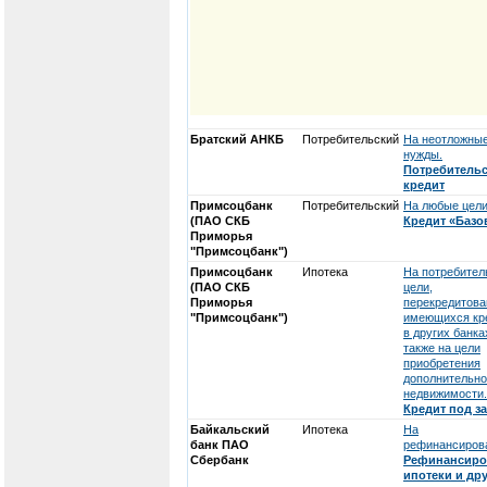
Братский АНКБ
Потребительский
На неотложны
нужды.
Потребитель
кредит
Примсоцбанк
Потребительский
На любые цели
(ПАО СКБ
Кредит «Баз
Приморья
"Примсоцбанк")
Примсоцбанк
Ипотека
На потребител
(ПАО СКБ
цели,
Приморья
перекредитова
"Примсоцбанк")
имеющихся кр
в других банка
также на цели
приобретения
дополнительн
недвижимости.
Кредит под з
Байкальский
Ипотека
На
банк ПАО
рефинансирова
Сбербанк
Рефинансиро
ипотеки и др