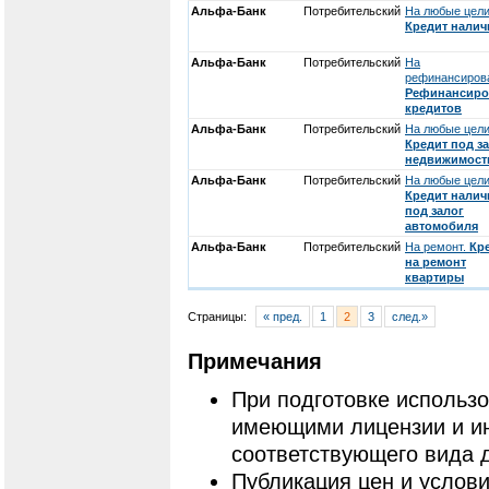
Альфа-Банк
Потребительский
На любые цели
Кредит нали
Альфа-Банк
Потребительский
На
рефинансиров
Рефинансиро
кредитов
Альфа-Банк
Потребительский
На любые цели
Кредит под з
недвижимост
Альфа-Банк
Потребительский
На любые цели
Кредит нали
под залог
автомобиля
Альфа-Банк
Потребительский
На ремонт.
Кр
на ремонт
квартиры
Страницы:
« пред.
1
2
3
след.»
Примечания
При подготовке использ
имеющими лицензии и и
соответствующего вида 
Публикация цен и услови