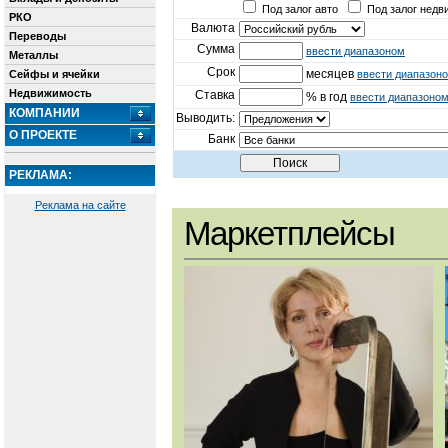
Под залог авто
Под залог недв
РКО
Валюта
Переводы
Сумма
ввести диапазоном
Металлы
Срок
месяцев
Сейфы и ячейки
ввести диапазон
Недвижимость
Ставка
% в год
ввести диапазоно
КОМПАНИИ
Выводить:
О ПРОЕКТЕ
Банк
РЕКЛАМА:
Реклама на сайте
Маркетплейсы