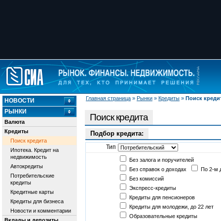
Главная страница
»
Рынки
»
Кредиты
»
Поиск креди
НОВОСТИ
РЫНКИ
Поиск кредита
Валюта
Кредиты
Подбор кредита:
Поиск кредита
Тип
Ипотека. Кредит на
недвижимость
Без залога и поручителей
Автокредиты
Без справок о доходах
По 2-м 
Потребительские
Без комиссий
кредиты
Экспресс-кредиты
Кредитные карты
Кредиты для пенсионеров
Кредиты для бизнеса
Кредиты для молодежи, до 22 лет
Новости и комментарии
Образовательные кредиты
Вклады и депозиты