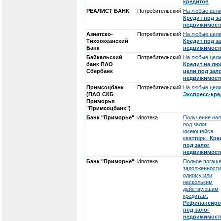
кредитов
РЕАЛИСТ БАНК
Потребительский
На любые цели
Кредит под з
недвижимост
Азиатско-
Потребительский
На любые цели
Тихоокеанский
Кредит под з
Банк
недвижимост
Байкальский
Потребительский
На любые цели
банк ПАО
Кредит на лю
Сбербанк
цели под зал
недвижимост
Примсоцбанк
Потребительский
На любые цели
(ПАО СКБ
Экспресс-кре
Приморья
"Примсоцбанк")
Банк "Приморье"
Ипотека
Получение на
под залог
имеющейся
квартиры.
Кре
под залог
недвижимост
Банк "Приморье"
Ипотека
Полное погаш
задолженности
одному или
нескольким
действующим
кредитам.
Рефинансиро
под залог
недвижимост