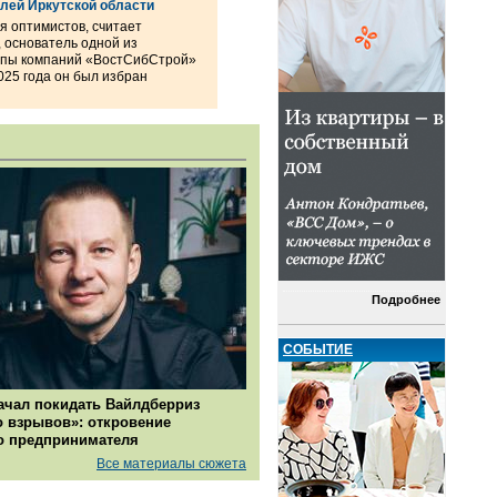
лей Иркутской области
я оптимистов, считает
 основатель одной из
уппы компаний «ВостСибСтрой»
025 года он был избран
Подробнее
СОБЫТИЕ
ачал покидать Вайлдберриз
о взрывов»: откровение
о предпринимателя
Все материалы сюжета