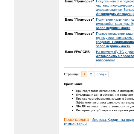
Банк "Приморье"
Покупка новых и подерж
частных и юридических 
аккредитованных Банко
Автокредит. Автоаукц
Банк "Приморье"
Получение наличных под
имеющейся квартиры.
К
залог недвижимости
Банк "Приморье"
Полное погашение задо
одному или нескольким
кредитам.
Рефинансир
залог недвижимости
Банк УРАЛСИБ
На покупку б/у ТС у дил
Автомобиль с пробего
автосалоне
Страницы:
1
2
след.»
Примечания
При подготовке использована информа
Публикация цен и условий не означает
Прежде чем оформлять кредит в банке,
Эффективная ставка фиксируется в кре
SIA.RU не несет ответственности за 
Информация публикуется на правах ре
Поиск кредита
|
Ипотека. Кредит на нед
комментарии