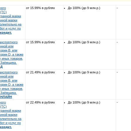
ного
от 15.99% в рублях
До 100% (до 9 млн.р.)
-
 (ТС)
транной марки
анной марки
полнительно на
бот и услуг по
кредит.
анспортного
от 15.99% в рублях
До 100% (до 9 млн.р.)
-
енной или
ории В, или
ории D, а также
у иных товаров,
у Заёмщика.
ОД
анспортного
от 21.49% в рублях
До 100% (до 9 млн.р.)
-
енной или
ории В, или
ории D, а также
у иных товаров,
у Заёмщика.
ОНЛАЙН
ного
от 22.49% в рублях
До 100% (до 9 млн.р.)
-
 (ТС)
транной марки
анной марки
полнительно на
бот и услуг по
кредит.