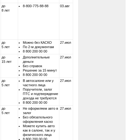
до
8-800-775-88-88
03.авг
8 лет
до
Можно без КАСКО
27.июл
5 лет
По 2-м документам
8 800 200 00 00
до
Дополнительные
27.июл
15 лет
деньги
Без справок
Решение за 15 минут
8 800 200 00 00
до
В автосалоне или у
27.июл
5 лет
частного лица
Поручители, залог
ПТС и подтверждение
дохода не требуются
8 800 200 00 00
до
Не оформляем авто в
27.июл
5 лет
залог
Без обязательного
оформления каско
Можете купить авто
как в салоне, так и у
физического лица
8 800 200 00 00