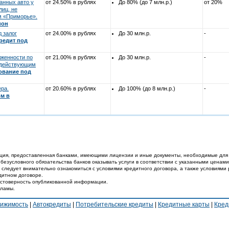
анных авто у
от 24.50% в рублях
До 80% (до 7 млн.р.)
от 20%
лиц, не
м «Приморье».
ион
 залог
от 24.00% в рублях
До 30 млн.р.
-
редит под
лженности по
от 21.00% в рублях
До 30 млн.р.
-
 действующим
ование под
ера.
от 20.60% в рублях
До 100% (до 8 млн.р.)
-
м в
ция, предоставленная банками, имеющими лицензии и иные документы, необходимые для 
 безусловного обязательства банков оказывать услуги в соответствии с указанными ценами
 следует внимательно ознакомиться с условиями кредитного договора, а также условиями 
дитном договоре.
достоверность опубликованной информации.
кламы.
вижимость
|
Автокредиты
|
Потребительские кредиты
|
Кредитные карты
|
Кред