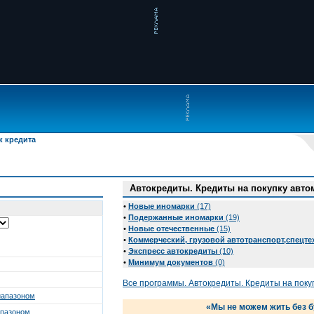
к кредита
Автокредиты. Кредиты на покупку авт
•
Новые иномарки
(17)
•
Подержанные иномарки
(19)
•
Новые отечественные
(15)
•
Коммерческий, грузовой автотранспорт,спецте
•
Экспресс автокредиты
(10)
•
Минимум документов
(0)
Все программы. Автокредиты. Кредиты на поку
иапазоном
«Мы не можем жить без б
апазоном