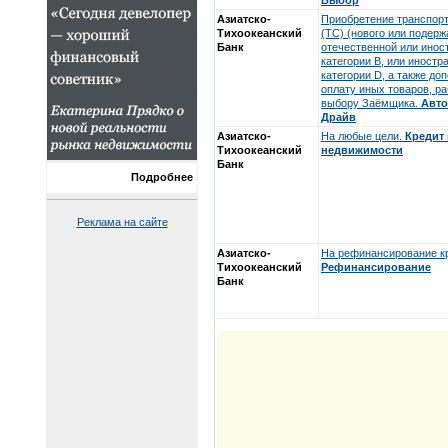
Выбор
Азиатско-
Приобретение транспорт
Тихоокеанский
(ТС) (нового или подерж
Банк
отечественной или инос
категории В, или иностр
категории D, а также до
оплату иных товаров, ра
выбору Заёмщика.
Авто
Драйв
Азиатско-
На любые цели.
Кредит 
Тихоокеанский
недвижимости
Банк
Подробнее
Реклама на сайте
Азиатско-
На рефинансирование кр
Тихоокеанский
Рефинансирование
Банк