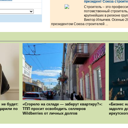
президент Союза строите
Строитель – это професси
потомственный строитель,
крупнейших в регионе гр
Виктор Ильичев. Осенью 2
президентом Союза строителей ...
 не будет:
«Сгорело на складе — заберут квартиру?»:
«Бизнес н
ударили по
ТПП просит освободить селлеров
задолго д
Wildberries от личных долгов
иркутског