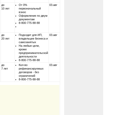
до
От 0%
03.авг
10 лет
первоначальный
взнос
Оформление по двум
документам
8-800-775-88-88
до
Подходит для ИП,
03.авг
20 лет
владельцев бизнеса и
самозанятых
На любые цели,
кроме
предпринимательской
деятельности
8-800-775-88-88
до
Кол-во
03.авг
7 лет
рефинансируемых
договоров - без
ограничений
8-800-775-88-88