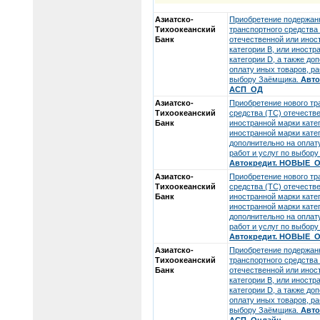
Азиатско-
Приобретение подержан
Тихоокеанский
транспортного средства
Банк
отечественной или инос
категории В, или иностр
категории D, а также до
оплату иных товаров, ра
выбору Заёмщика.
Авто
АСП_ОД
Азиатско-
Приобретение нового тр
Тихоокеанский
средства (ТС) отечеств
Банк
иностранной марки катег
иностранной марки катег
дополнительно на оплат
работ и услуг по выбор
Автокредит. НОВЫЕ_
Азиатско-
Приобретение нового тр
Тихоокеанский
средства (ТС) отечеств
Банк
иностранной марки катег
иностранной марки катег
дополнительно на оплат
работ и услуг по выбор
Автокредит. НОВЫЕ_
Азиатско-
Приобретение подержан
Тихоокеанский
транспортного средства
Банк
отечественной или инос
категории В, или иностр
категории D, а также до
оплату иных товаров, ра
выбору Заёмщика.
Авто