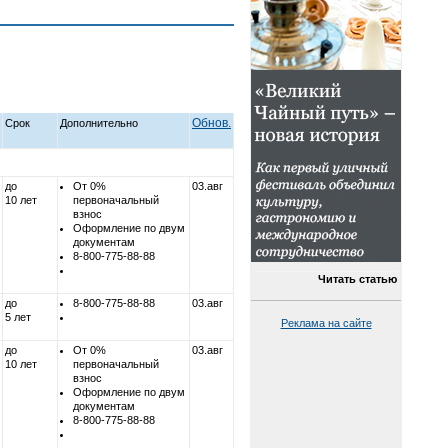
Обнов.
Срок
Дополнительно
до
От 0%
03.авг
10 лет
первоначальный
взнос
Оформление по двум
документам
8-800-775-88-88
Читать статью
до
8-800-775-88-88
03.авг
5 лет
Реклама на сайте
до
От 0%
03.авг
10 лет
первоначальный
взнос
Оформление по двум
документам
8-800-775-88-88