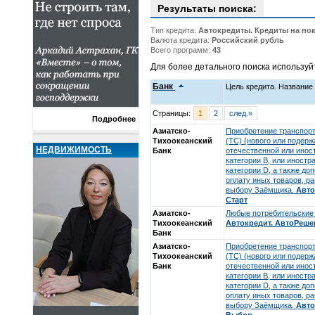
Результаты поиска:
Тип кредита:
Автокредиты. Кредиты на по
Валюта кредита:
Российский рубль
Всего программ:
43
Для более детального поиска использу
Банк
Цель кредита. Названи
Страницы:
1
2
след.»
Подробнее
Азиатско-
Приобретение транспорт
Тихоокеанский
(ТС) (нового или подерж
НЕДВИЖИМОСТЬ
Банк
отечественной или инос
категории В, или иностр
категории D, а также до
оплату иных товаров, ра
выбору Заёмщика.
Авто
Старт
Азиатско-
Любые потребительские 
Тихоокеанский
Автокредит. АвтоРеше
Банк
Азиатско-
Приобретение транспорт
Тихоокеанский
(ТС) (нового или подерж
Банк
отечественной или инос
категории В, или иностр
категории D, а также до
оплату иных товаров, ра
выбору Заёмщика.
Авто