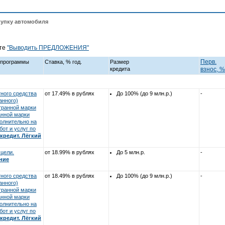
купку автомобиля
йте
"Выводить ПРЕДЛОЖЕНИЯ"
Перв.
е программы
Ставка, % год.
Размер
кредита
взнос, %
ного средства
от 17.49% в рублях
До 100% (до 9 млн.р.)
-
анного)
транной марки
анной марки
полнительно на
бот и услуг по
кредит. Лёгкий
цели.
от 18.99% в рублях
До 5 млн.р.
-
ние
ного средства
от 18.49% в рублях
До 100% (до 9 млн.р.)
-
анного)
транной марки
анной марки
полнительно на
бот и услуг по
кредит. Лёгкий