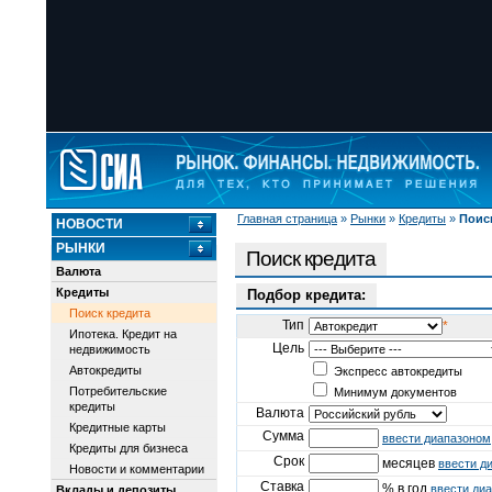
Главная страница
»
Рынки
»
Кредиты
»
Поис
НОВОСТИ
РЫНКИ
Поиск кредита
Валюта
Кредиты
Подбор кредита:
Поиск кредита
Тип
*
Ипотека. Кредит на
Цель
недвижимость
Автокредиты
Экспресс автокредиты
Потребительские
Минимум документов
кредиты
Валюта
Кредитные карты
Сумма
ввести диапазоном
Кредиты для бизнеса
Срок
месяцев
ввести д
Новости и комментарии
Ставка
% в год
ввести ди
Вклады и депозиты