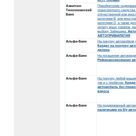
АСП_Онлайн
Азиатско-
Приобретение подержан
Тихоокеанский
транспортного средства
Банк
отечественной или инос
категории В, или иностр
категории D, а также до
оплату иных товаров, ра
выбору Заёмщика.
Авто
АВТОПРИВИЛЕГИЯ
Альфа-Банк
На покупку автомобиля 
Кредит на покупку ав
дилера
Альфа-Банк
На погашение автокреди
Рефинансирование ав
Альфа-Банк
На покупку любой машины
так и с пробегом.
Креди
автомобиль без перв
взноса
Альфа-Банк
На поддержанный автом
наличными на б/у авто