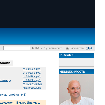
16+
Карта сайта
Напечатать
РЕКЛАМА:
омобиля
от 0.01% в руб.
НЕДВИЖИМОСТЬ
от 0.01% в руб.
от 0.01% в руб.
хника
(1)
от 0.01% в руб.
от 15.99% в руб.
индивидуально
пку автомобиля (43)
удущего» – Виктор Ильичев,