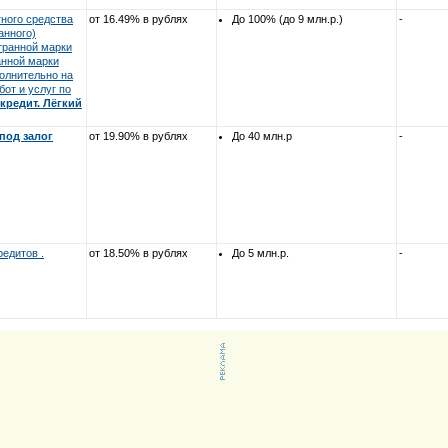
ного средства
от 16.49% в рублях
До 100% (до 9 млн.р.)
-
анного)
транной марки
анной марки
полнительно на
бот и услуг по
кредит. Лёгкий
под залог
от 19.90% в рублях
До 40 млн.р
-
едитов .
от 18.50% в рублях
До 5 млн.р.
-