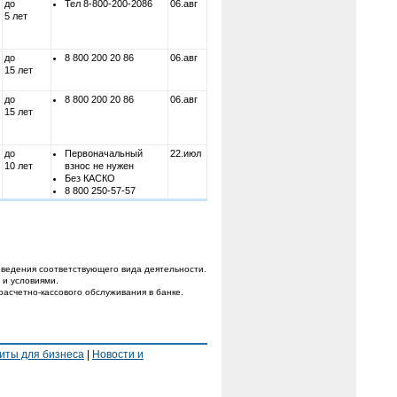
до
Тел 8-800-200-2086
06.авг
5 лет
до
8 800 200 20 86
06.авг
15 лет
до
8 800 200 20 86
06.авг
15 лет
до
Первоначальный
22.июл
10 лет
взнос не нужен
Без КАСКО
8 800 250-57-57
ведения соответствующего вида деятельности.
 и условиями.
расчетно-кассового обслуживания в банке.
иты для бизнеса
|
Новости и