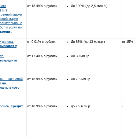
ного
от 18.49% в рублях
До 100% (до 2,5 млн.р.)
-
 (ТС)
транной марки
анной марки
полнительно на
бот и услуг по
кредит.
у дилера.
от 0.01% в рублях
До 85% (до 13 млн.р.)
от 15%
томобиля у
та.
от 17.40% в рублях
До 30 млн.р.
-
токредита
 -- как новой,
от 18.99% в рублях
До 7,5 млн.р.
-
т на
оначального
обиль.
Кредит
от 18.99% в рублях
до 7,5 млн.р.
-