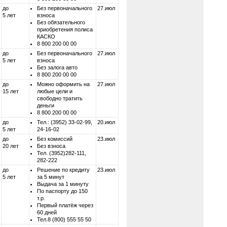
до
Без первоначального
27.июл
5 лет
взноса
Без обязательного
приобретения полиса
КАСКО
8 800 200 00 00
до
Без первоначального
27.июл
5 лет
взноса
Без залога авто
8 800 200 00 00
до
Можно оформить на
27.июл
15 лет
любые цели и
свободно тратить
деньги
8 800 200 00 00
до
Тел.: (3952) 33-02-99,
20.июл
5 лет
24-16-02
до
Без комиссий
23.июл
20 лет
Без взноса
Тел. (3952)282-111,
282-222
до
Решение по кредиту
23.июл
5 лет
за 5 минут
Выдача за 1 минуту
По паспорту до 150
т.р.
Первый платёж через
60 дней
Тел.8 (800) 555 55 50