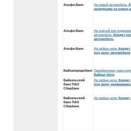
Альфа-Банк
На новый автомобиль.
К
наличными на новое а
Альфа-Банк
На новуый или подержа
автомобиль.
Кредит на
автомобиль
Альфа-Банк
На любые цели.
Кредит
под залог автомобиля
Байкалкредобанк
Приобретение транспорт
Байкал-Авто
Байкальский
На любые цели.
Кредит
банк ПАО
под залог недвижимос
Сбербанк
Байкальский
На любые цели.
Кредит
банк ПАО
Сбербанк