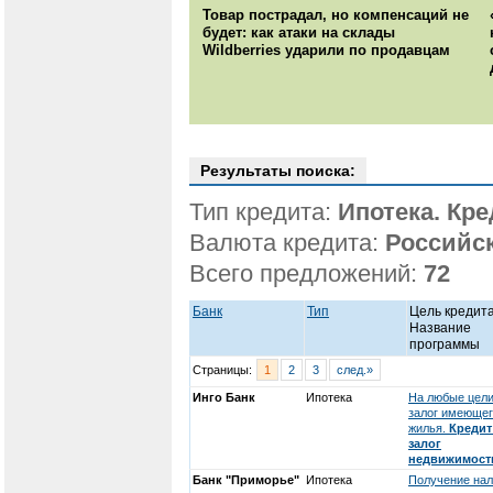
Товар пострадал, но компенсаций не
будет: как атаки на склады
Wildberries ударили по продавцам
Результаты поиска:
Тип кредита:
Ипотека. Кр
Валюта кредита:
Российс
Всего предложений:
72
Банк
Тип
Цель кредита
Название
программы
Страницы:
1
2
3
след.»
Инго Банк
Ипотека
На любые цели
залог имеюще
жилья.
Кредит
залог
недвижимост
Банк "Приморье"
Ипотека
Получение на