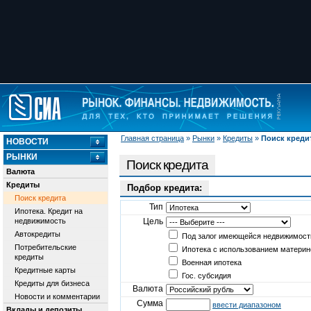
Главная страница
»
Рынки
»
Кредиты
»
Поиск креди
НОВОСТИ
РЫНКИ
Поиск кредита
Валюта
Кредиты
Подбор кредита:
Поиск кредита
Тип
Ипотека. Кредит на
недвижимость
Цель
Автокредиты
Под залог имеющейся недвижимост
Потребительские
Ипотека с использованием материн
кредиты
Военная ипотека
Кредитные карты
Гос. субсидия
Кредиты для бизнеса
Валюта
Новости и комментарии
Сумма
ввести диапазоном
Вклады и депозиты