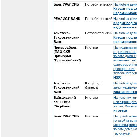
Банк УРАЛСИБ
Потребительский
На любые цели
Кредит под з
недвижимост
РЕАЛИСТ БАНК
Потребительский
На любые цели
Кредит под з
недвижимост
Азиатско-
Потребительский
На любые цели
Тихоокеанский
Кредит под з
Банк
недвижимост
Примсоцбанк
Ипотека
На индивидуа
(ПАО СКБ
строительство
Приморья
жилого дома с
"Примсоцбанк")
возможностью
одновременно
приобретения
земельного уча
ИЖС
Азиатско-
Кредит для
На любые цели
Тихоокеанский
бизнеса
залог недвижи
Банк
Бизнес ипоте
Байкальский
Ипотека
На покупку гот
банк ПАО
или строящего
Сбербанк
жилья.
Военн
ипотека
Банк УРАЛСИБ
Ипотека
На приобретен
готовой кварти
многоквартир
жилом доме и
таунхаусе,