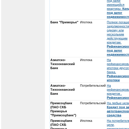
под залог
имеющейся
квартиры.
Кре
под залог
недвижимост
Банк "Приморье"
Ипотека
Полное погаш
задолженности
одному или
нескольким
действующим
кредитам.
Рефинансиро
под залог
недвижимост
Азиатско-
Ипотека
На
Тихоокеанский
рефинансиров
Банк
ипотеки другог
банка.
Рефинансиро
ипотеки
Азиатско-
Потребительский
На
Тихоокеанский
рефинансиров
Банк
кредитов .
Рефинансиро
Примсоцбанк
Потребительский
На любые цели
(ПАО СКБ
Кредит под з
Приморья
автотранспор
"Примсоцбанк")
средства
Примсоцбанк
Ипотека
На потребител
(ПАО СКБ
цели,
Приморья
перекредитова