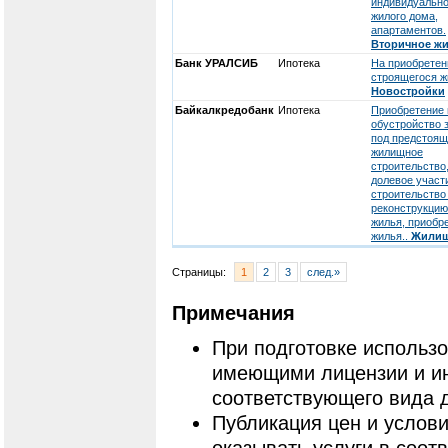
индивидуально
жилого дома,
апартаментов.
Вторичное ж
Банк УРАЛСИБ
Ипотека
На приобретен
строящегося ж
Новостройки
Байкалкредобанк
Ипотека
Приобретение 
обустройство 
под предстоя
жилищное
строительство
долевое участ
строительство
реконструкцию
жилья, приобр
жилья..
Жили
Страницы:
1
2
3
след.»
Примечания
При подготовке использ
имеющими лицензии и и
соответствующего вида 
Публикация цен и услови