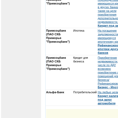
"Примсоцбанк")
имеющихся кр
в других банка
также на цели
приобретения
дополнительн
недвижимости.
Кредит под з
Примсоцбанк
Ипотека
На погашение
(ПАО СКБ
задолженности
Приморья
имеющемуся
"Примсоцбанк")
ипотечному кр
Рефинансиро
ипотеки друг
банков
Примсоцбанк
Кредит для
Приобретение
(ПАО СКБ
бизнеса
недвижимости,
Приморья
числе по ДДУ
"Примсоцбанк")
возможно
приобретение
помещений дл
бизнеса/
Рефинансиров
Бизнес - Ипот
Альфа-Банк
Потребительский
На любые цели
Кредит нали
под залог
автомобиля