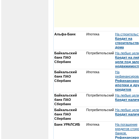
Альфа-Банк
Ипотека
На строительс
Кредит на
строительств
дома
Байкальский
Потребительский
На любые цели
банк ПАО
Кредит на лю
Сбербанк
цели под зал
недвижимост
Байкальский
Ипотека
На
банк ПАО
рефинансирова
Сбербанк
Рефинансиро
ипотеки и др
кредитов
Байкальский
Потребительский
На любые цели
банк ПАО
Кредит нали
Сбербанк
Байкальский
Потребительский
На любые цели
банк ПАО
Кредит нали
Сбербанк
Банк УРАЛСИБ
Ипотека
На погашение
кредитов стор
банков.
Рефинансиро