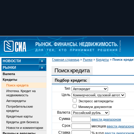
Главная страница
»
Рынки
»
Кредиты
»
Поиск креди
НОВОСТИ
РЫНКИ
Поиск кредита
Валюта
Кредиты
Подбор кредита:
Поиск кредита
Тип
Ипотека. Кредит на
Цель
недвижимость
Автокредиты
Экспресс автокредиты
Потребительские
Минимум документов
кредиты
Валюта
Кредитные карты
Сумма
ввести диапазоном
Кредиты для бизнеса
Срок
месяцев
ввести диапазон
Новости и комментарии
Ставка
% в год
ввести диапазоно
Вклады и депозиты