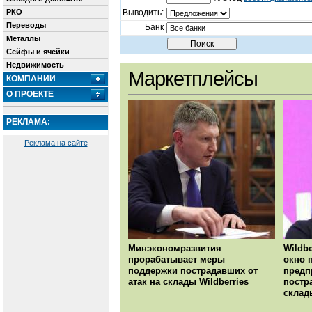
РКО
Выводить:
Переводы
Банк
Металлы
Сейфы и ячейки
Недвижимость
Маркетплейсы
КОМПАНИИ
О ПРОЕКТЕ
РЕКЛАМА:
Реклама на сайте
Минэкономразвития
Wildbe
прорабатывает меры
окно 
поддержки пострадавших от
предп
атак на склады Wildberries
постр
склад