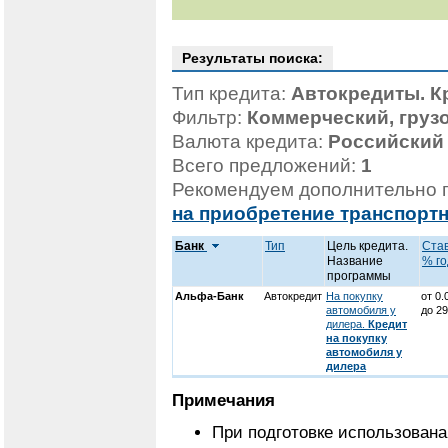
Результаты поиска:
Тип кредита:
Автокредиты. К
Фильтр:
Коммерческий, груз
Валюта кредита:
Российский
Всего предложений:
1
Рекомендуем дополнительно 
на приобретение транспорт
Банк
Тип
Цель кредита.
Став
Название
% го
программы
Альфа-Банк
Автокредит
На покупку
от 0
автомобиля у
до 2
дилера.
Кредит
на покупку
автомобиля у
дилера
Примечания
При подготовке использован