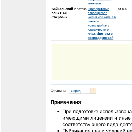
ипотека
Байкальский
Ипотека
Приобретение
от 8%
банк ПАО
строящегося
Сбербанк
жилья или жилья в
готовой
новостройке у
юридического
лица.
Ипотека с
господдержкой
Страницы:
« пред.
1
2
Примечания
При подготовке использован
имеющими лицензии и иные 
соответствующего вида деят
Публикация цен и условий не