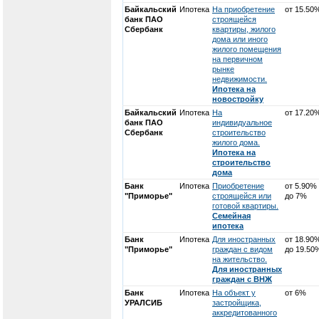
Байкальский
Ипотека
На приобретение
от 15.50
банк ПАО
строящейся
Сбербанк
квартиры, жилого
дома или иного
жилого помещения
на первичном
рынке
недвижимости.
Ипотека на
новостройку
Байкальский
Ипотека
На
от 17.20
банк ПАО
индивидуальное
Сбербанк
строительство
жилого дома.
Ипотека на
строительство
дома
Банк
Ипотека
Приобретение
от 5.90%
"Приморье"
строящейся или
до 7%
готовой квартиры.
Семейная
ипотека
Банк
Ипотека
Для иностранных
от 18.90
"Приморье"
граждан с видом
до 19.50
на жительство.
Для иностранных
граждан с ВНЖ
Банк
Ипотека
На объект у
от 6%
УРАЛСИБ
застройщика,
аккредитованного