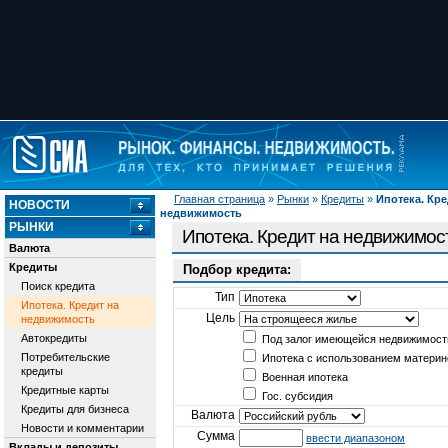
Главная страница
»
Рынки
»
Кредиты
»
Ипотека. Кре
НОВОСТИ
недвижимость
РЫНКИ
Ипотека. Кредит на недвижимос
Валюта
Кредиты
Подбор кредита:
Поиск кредита
Тип
Ипотека. Кредит на
Цель
недвижимость
Автокредиты
Под залог имеющейся недвижимост
Потребительские
Ипотека с использованием материн
кредиты
Военная ипотека
Кредитные карты
Гос. субсидия
Кредиты для бизнеса
Валюта
Новости и комментарии
Сумма
ввести диапазоном
Вклады и депозиты