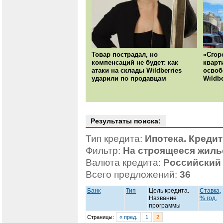
Товар пострадал, но
«Сгор
компенсаций не будет: как
кварт
атаки на склады Wildberries
освоб
ударили по продавцам
Wildb
Результаты поиска:
Тип кредита:
Ипотека. Креди
Фильтр:
На строящееся жиль
Валюта кредита:
Российский
Всего предложений:
36
Банк
Тип
Цель кредита.
Ставка,
Название
% год.
программы
Страницы:
« пред.
1
2