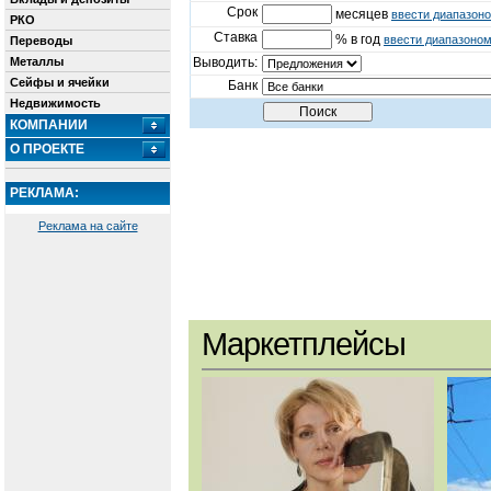
Срок
месяцев
ввести диапазон
РКО
Ставка
% в год
ввести диапазоно
Переводы
Металлы
Выводить:
Сейфы и ячейки
Банк
Недвижимость
КОМПАНИИ
О ПРОЕКТЕ
РЕКЛАМА:
Реклама на сайте
Маркетплейсы