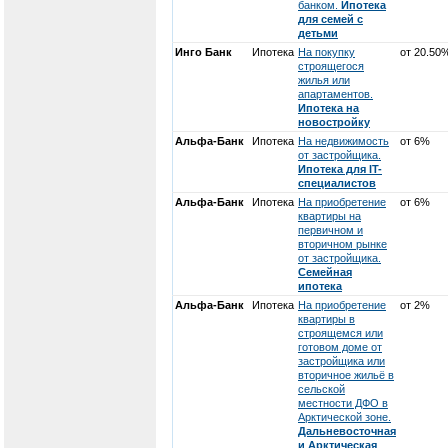
банком.
Ипотека
для семей с
детьми
Инго Банк
Ипотека
На покупку
от 20.50
строящегося
жилья или
апартаментов.
Ипотека на
новостройку
Альфа-Банк
Ипотека
На недвижимость
от 6%
от застройщика.
Ипотека для IT-
специалистов
Альфа-Банк
Ипотека
На приобретение
от 6%
квартиры на
первичном и
вторичном рынке
от застройщика.
Семейная
ипотека
Альфа-Банк
Ипотека
На приобретение
от 2%
квартиры в
строящемся или
готовом доме от
застройщика или
вторичное жильё в
сельской
местности ДФО в
Арктической зоне.
Дальневосточная
и Арктическая