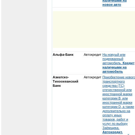
наличными на
новое авто
Альфа-Банк
Автокредит
На новуый или
подержанный
автомобиль.
Кредит
наличными на
автомобиль
Азиатско-
Автокредит
Приобретение новог
Тихоокеанский
транспортного
Банк
средства (ТС)
отечественной или
иностранной марки
категории В, или
иностранной марки
категории D, а также
дополнительно на
оплату иных
товаров, работ и
услуг по выбору
Заёмщика.
Автокредит.