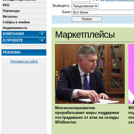
РКО
Выводить:
Переводы
Банк
Металлы
Сейфы и ячейки
Недвижимость
Маркетплейсы
КОМПАНИИ
О ПРОЕКТЕ
РЕКЛАМА:
Реклама на сайте
Минэкономразвития
Wi
прорабатывает меры поддержки
по
пострадавших от атак на склады
по
Wildberries
ск