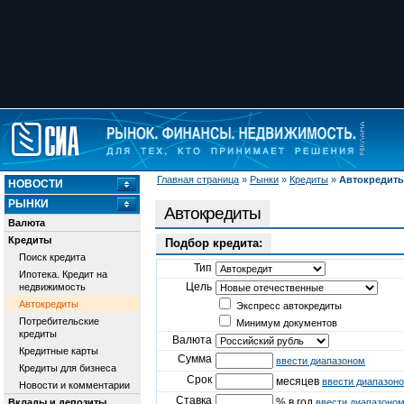
Главная страница
»
Рынки
»
Кредиты
»
Автокредит
НОВОСТИ
РЫНКИ
Автокредиты
Валюта
Кредиты
Подбор кредита:
Поиск кредита
Тип
Ипотека. Кредит на
Цель
недвижимость
Автокредиты
Экспресс автокредиты
Потребительские
Минимум документов
кредиты
Валюта
Кредитные карты
Сумма
ввести диапазоном
Кредиты для бизнеса
Срок
месяцев
ввести диапазон
Новости и комментарии
Ставка
% в год
Вклады и депозиты
ввести диапазоно