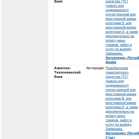
Банк
средства (ТС)
(нового или
подержанного)
отечественной или
иностранной марки
категории В, или
иностранной марки
категории D, а также
дополнительно на
оплату иных
товаров, работ и
услуг по выбору
Заёмщика.
Автокредит. Лёгки
Драйв
Азиатско-
Автокредит
Приобретение
Тихоокеанский
транспортного
Банк
средства (ТС)
(нового или
подержанного)
отечественной или
иностранной марки
категории В, или
иностранной марки
категории D, а также
дополнительно на
оплату иных
товаров, работ и
услуг по выбору
Заёмщика.
Автокредит. Лёгки
Старт