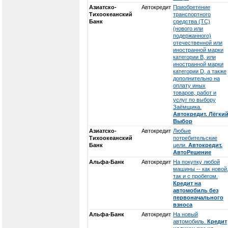
Азиатско-
Автокредит
Приобретение
Тихоокеанский
транспортного
Банк
средства (ТС)
(нового или
подержанного)
отечественной или
иностранной марки
категории В, или
иностранной марки
категории D, а также
дополнительно на
оплату иных
товаров, работ и
услуг по выбору
Заёмщика.
Автокредит. Лёгки
Выбор
Азиатско-
Автокредит
Любые
Тихоокеанский
потребительские
Банк
цели.
Автокредит.
АвтоРешение
Альфа-Банк
Автокредит
На покупку любой
машины -- как новой
так и с пробегом.
Кредит на
автомобиль без
первоначального
взноса
Альфа-Банк
Автокредит
На новый
автомобиль.
Кредит