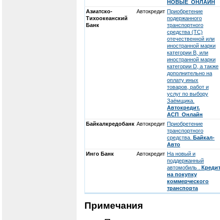
НОВЫЕ_ОНЛАЙН
Азиатско-
Автокредит
Приобретение
Тихоокеанский
подержанного
Банк
транспортного
средства (ТС)
отечественной или
иностранной марки
категории В, или
иностранной марки
категории D, а также
дополнительно на
оплату иных
товаров, работ и
услуг по выбору
Заёмщика.
Автокредит.
АСП_Онлайн
Байкалкредобанк
Автокредит
Приобретение
транспортного
средства.
Байкал-
Авто
Инго Банк
Автокредит
На новый и
поддержанный
автомобиль .
Креди
на покупку
коммерческого
транспорта
Примечания