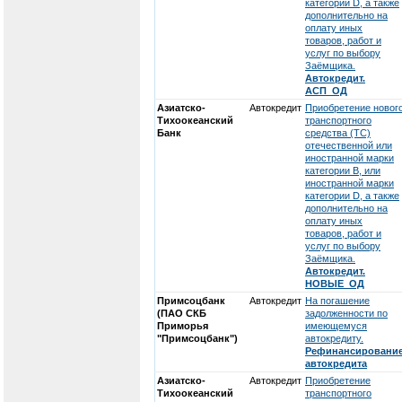
категории D, а также
дополнительно на
оплату иных
товаров, работ и
услуг по выбору
Заёмщика.
Автокредит.
АСП_ОД
Азиатско-
Автокредит
Приобретение новог
Тихоокеанский
транспортного
Банк
средства (ТС)
отечественной или
иностранной марки
категории В, или
иностранной марки
категории D, а также
дополнительно на
оплату иных
товаров, работ и
услуг по выбору
Заёмщика.
Автокредит.
НОВЫЕ_ОД
Примсоцбанк
Автокредит
На погашение
(ПАО СКБ
задолженности по
Приморья
имеющемуся
"Примсоцбанк")
автокредиту.
Рефинансировани
автокредита
Азиатско-
Автокредит
Приобретение
Тихоокеанский
транспортного