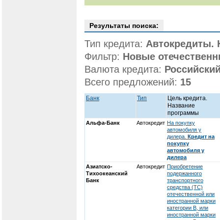
Результаты поиска:
Тип кредита:
Автокредиты. 
Фильтр:
Новые отечествен
Валюта кредита:
Российский
Всего предложений:
15
Банк
Тип
Цель кредита.
Название
программы
Альфа-Банк
Автокредит
На покупку
автомобиля у
дилера.
Кредит на
покупку
автомобиля у
дилера
Азиатско-
Автокредит
Приобретение
Тихоокеанский
подержанного
Банк
транспортного
средства (ТС)
отечественной или
иностранной марки
категории В, или
иностранной марки