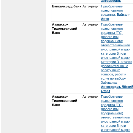
автомобиль
Байкалкредобанк
Автокредит
Приобретение
транспортного
средства.
Байкал-
Авто
Азиатско-
Автокредит
Приобретение
Тихоокеанский
транспортного
Банк
средства (ТС)
(нового или
подержанного)
отечественной или
иностранной марки
категории В, или
иностранной марки
категории D, а также
дополнительно на
оплату иных
товаров, работ и
услуг по выбору
Заёмщика.
Автокредит. Лёгки
Старт
Азиатско-
Автокредит
Приобретение
Тихоокеанский
транспортного
Банк
средства (ТС)
(нового или
подержанного)
отечественной или
иностранной марки
категории В, или
иностранной марки