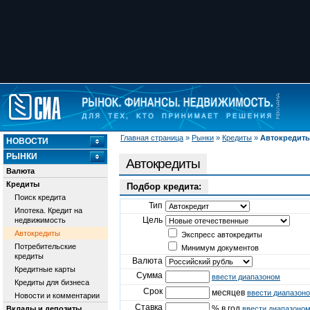
Главная страница
»
Рынки
»
Кредиты
»
Автокредит
НОВОСТИ
РЫНКИ
Автокредиты
Валюта
Кредиты
Подбор кредита:
Поиск кредита
Тип
Ипотека. Кредит на
Цель
недвижимость
Автокредиты
Экспресс автокредиты
Потребительские
Минимум документов
кредиты
Валюта
Кредитные карты
Сумма
ввести диапазоном
Кредиты для бизнеса
Срок
месяцев
ввести диапазон
Новости и комментарии
Ставка
% в год
Вклады и депозиты
ввести диапазоно