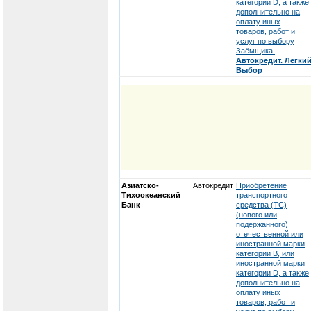
категории D, а также
дополнительно на
оплату иных
товаров, работ и
услуг по выбору
Заёмщика.
Автокредит. Лёгки
Выбор
Азиатско-
Автокредит
Приобретение
Тихоокеанский
транспортного
Банк
средства (ТС)
(нового или
подержанного)
отечественной или
иностранной марки
категории В, или
иностранной марки
категории D, а также
дополнительно на
оплату иных
товаров, работ и