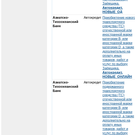
Заёмщика.
Автокредит.
НОВЫЕ_ОД
Азиатско-
Автокредит
Приобретение новог
Тихоокеанский
транспортного
Банк
средства (ТС)
отечественной или
иностранной марки
категории В, или
иностранной марки
категории D, а также
дополнительно на
оплату иных
товаров, работ и
услуг по выбору
Заёмщика.
Автокредит.
НОВЫЕ_ОНЛАЙН
Азиатско-
Автокредит
Приобретение
Тихоокеанский
подержанного
Банк
транспортного
средства (ТС)
отечественной или
иностранной марки
категории В, или
иностранной марки
категории D, а также
дополнительно на
оплату иных
товаров, работ и
услуг по выбору