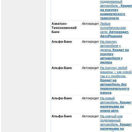
поддержанный
автомобиль .
Креди
на покупку
коммерческого
транспорта
Азиатско-
Автокредит
Любые
Тихоокеанский
потребительские
Банк
цели.
Автокредит.
АвтоРешение
Альфа-Банк
Автокредит
На покупку
автомобиля у
дилера.
Кредит на
покупку
автомобиля у
дилера
Альфа-Банк
Автокредит
На покупку любой
машины -- как новой
так и с пробегом.
Кредит на
автомобиль без
первоначального
взноса
Альфа-Банк
Автокредит
На новый
автомобиль.
Кредит
наличными на
новое авто
Альфа-Банк
Автокредит
На новуый или
подержанный
автомобиль.
Кредит
наличными на