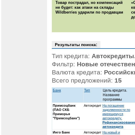
Товар пострадал, но компенсаций
«
не будет: как атаки на склады
к
Wildberries ударили по продавцам
с
д
Результаты поиска:
Тип кредита:
Автокредиты.
Фильтр:
Новые отечестве
Валюта кредита:
Российск
Всего предложений:
15
Банк
Тип
Цель кредита.
Название
программы
Примсоцбанк
Автокредит
На погашение
(ПАО СКБ
задолженности по
Приморья
имеющемуся
"Примсоцбанк")
автокредиту.
Рефинансировани
автокредита
Инго Банк
Автокредит
На новый и