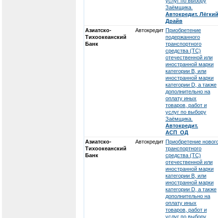
услуг по выбору
Заёмщика.
Автокредит. Лёгки
Драйв
Азиатско-
Автокредит
Приобретение
Тихоокеанский
подержанного
Банк
транспортного
средства (ТС)
отечественной или
иностранной марки
категории В, или
иностранной марки
категории D, а также
дополнительно на
оплату иных
товаров, работ и
услуг по выбору
Заёмщика.
Автокредит.
АСП_ОД
Азиатско-
Автокредит
Приобретение новог
Тихоокеанский
транспортного
Банк
средства (ТС)
отечественной или
иностранной марки
категории В, или
иностранной марки
категории D, а также
дополнительно на
оплату иных
товаров, работ и
услуг по выбору