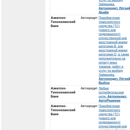
услуг по выбору
Заёмщика.
Автокредит. Лёгки
Драйв
Азиатско-
Автокредит
Приобретение
Тихоокеанский
транспортного
Банк
средства (ТС)
(нового или
подержанного)
отечественной или
иностранной марки
категории В, или
иностранной марки
категории D, а также
дополнительно на
оплату иных
товаров, работ и
услуг по выбору
Заёмщика.
Автокредит. Лёгки
Выбор
Азиатско-
Автокредит
Любые
Тихоокеанский
потребительские
Банк
цели.
Автокредит.
АвтоРешение
Азиатско-
Автокредит
Приобретение
Тихоокеанский
транспортного
Банк
средства (ТС)
(нового или
подержанного)
отечественной или