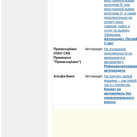
иностранной марки
категории В, или
иностранной марки
категории D, а также
дополнительно на
оплату иных
товаров, работ и
услуг по выбору
Заёмщика.
Автокредит. Лёгки
Старт
Примсоцбанк
Автокредит
На погашение
(ПАО СКБ
задолженности по
Приморья
имеющемуся
"Примсоцбанк")
автокредиту.
Рефинансировани
автокредита
Альфа-Банк
Автокредит
На покупку любой
машины -- как новой
так и с пробегом.
Кредит на
автомобиль без
первоначального
взноса