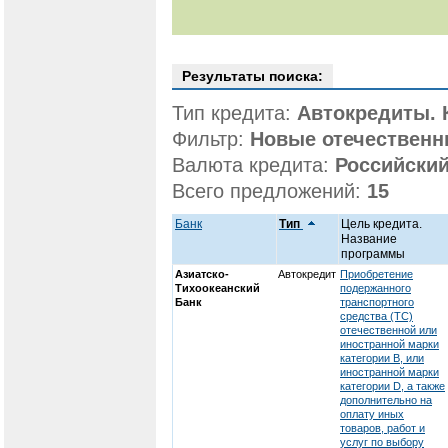
Результаты поиска:
Тип кредита:
Автокредиты. 
Фильтр:
Новые отечествен
Валюта кредита:
Российский
Всего предложений:
15
Банк
Тип
Цель кредита.
Название
программы
Азиатско-
Автокредит
Приобретение
Тихоокеанский
подержанного
Банк
транспортного
средства (ТС)
отечественной или
иностранной марки
категории В, или
иностранной марки
категории D, а также
дополнительно на
оплату иных
товаров, работ и
услуг по выбору