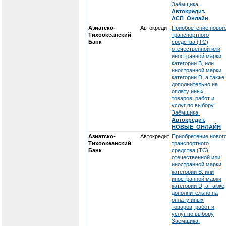
Заёмщика.
Автокредит.
АСП_Онлайн
Азиатско-
Автокредит
Приобретение новог
Тихоокеанский
транспортного
Банк
средства (ТС)
отечественной или
иностранной марки
категории В, или
иностранной марки
категории D, а также
дополнительно на
оплату иных
товаров, работ и
услуг по выбору
Заёмщика.
Автокредит.
НОВЫЕ_ОНЛАЙН
Азиатско-
Автокредит
Приобретение новог
Тихоокеанский
транспортного
Банк
средства (ТС)
отечественной или
иностранной марки
категории В, или
иностранной марки
категории D, а также
дополнительно на
оплату иных
товаров, работ и
услуг по выбору
Заёмщика.