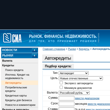
Главная страница
»
Рынки
»
Кредиты
»
Автокредит
НОВОСТИ
РЫНКИ
Автокредиты
Валюта
Кредиты
Подбор кредита:
Поиск кредита
Тип
Ипотека. Кредит на
Цель
недвижимость
Автокредиты
Экспресс автокредиты
Потребительские
Минимум документов
кредиты
Валюта
Кредитные карты
Сумма
ввести диапазоном
Кредиты для бизнеса
Срок
месяцев
ввести диапазон
Новости и комментарии
Ставка
% в год
Вклады и депозиты
ввести диапазоно