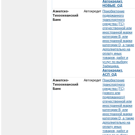
Автокредит.
НОВЫЕ_ОД
Азиатско-
Автокредит
Приобретение
Тихоокеанский
подержанного
Банк
транспортного
средства (ТС)
отечественной или
иностранной марки
категории В, или
иностранной марки
категории D, а также
дополнительно на
оплату иных
товаров, работ и
услуг по выбору
Заёмщика.
Автокредит.
АСП_ОД
Азиатско-
Автокредит
Приобретение
Тихоокеанский
транспортного
Банк
средства (ТС)
(нового или
подержанного)
отечественной или
иностранной марки
категории В, или
иностранной марки
категории D, а также
дополнительно на
оплату иных
товаров, работ и