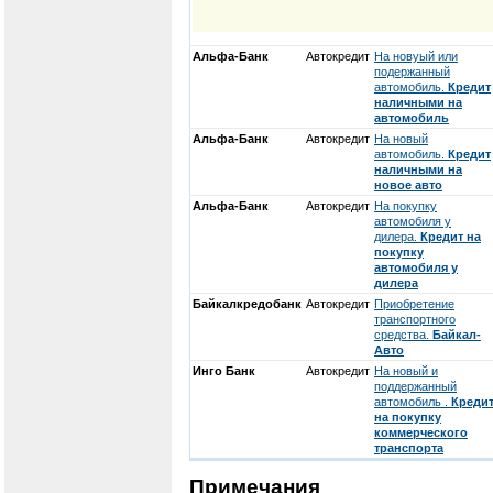
Альфа-Банк
Автокредит
На новуый или
подержанный
автомобиль.
Кредит
наличными на
автомобиль
Альфа-Банк
Автокредит
На новый
автомобиль.
Кредит
наличными на
новое авто
Альфа-Банк
Автокредит
На покупку
автомобиля у
дилера.
Кредит на
покупку
автомобиля у
дилера
Байкалкредобанк
Автокредит
Приобретение
транспортного
средства.
Байкал-
Авто
Инго Банк
Автокредит
На новый и
поддержанный
автомобиль .
Креди
на покупку
коммерческого
транспорта
Примечания