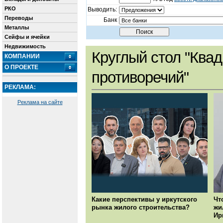
РКО
Выводить:
Переводы
Банк
Металлы
Сейфы и ячейки
Недвижимость
Круглый стол "Квад
КОМПАНИИ
О ПРОЕКТЕ
противоречий"
РЕКЛАМА:
Реклама на сайте
Какие перспективы у иркутского
Чт
рынка жилого строительства?
жи
Ир