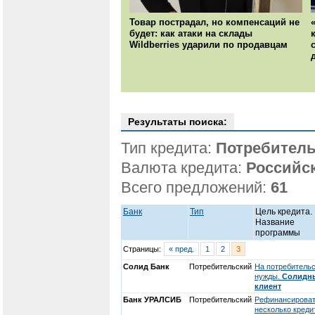
Товар пострадал, но компенсаций не
будет: как атаки на склады
Wildberries ударили по продавцам
Результаты поиска:
Тип кредита:
Потребитель
Валюта кредита:
Российс
Всего предложений:
61
Банк
Тип
Цель кредита.
Название
программы
Страницы:
« пред.
1
2
3
Солид Банк
Потребительский
На потребитель
нужды.
Солидн
клиент
Банк УРАЛСИБ
Потребительский
Рефинансирова
несколько креди