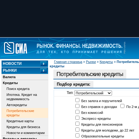
Главная страница
»
Рынки
»
Кредиты
»
Потребитель
НОВОСТИ
кредиты
РЫНКИ
Потребительские кредиты
Валюта
Кредиты
Подбор кредита:
Поиск кредита
Тип
Ипотека. Кредит на
недвижимость
Без залога и поручителей
Автокредиты
Без справок о доходах
По 2-м 
Потребительские
Без комиссий
кредиты
Экспресс-кредиты
Кредитные карты
Кредиты для пенсионеров
Кредиты для бизнеса
Кредиты для молодежи, до 22 лет
Новости и комментарии
Образовательные кредиты
Вклады и депозиты