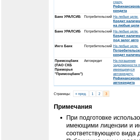
сразу.
Рефинансиров
кредита
Банк УРАЛСИБ
Потребительский
На любые цели.
Кредит налич
на любые цели
Банк УРАЛСИБ
Потребительский
На любые цели.
Кредит налич
под залог авто
Инго Банк
Потребительский
На любые цели.
Потребительск
кредит наличн
Примсоцбанк
Автокредит
На погашение
(ПАО СКБ
задолженности 
Приморья
имеющемуся
"Примсоцбанк")
автокредиту.
Рефинансиров
автокредита
Страницы:
« пред.
1
2
3
Примечания
При подготовке использ
имеющими лицензии и и
соответствующего вида 