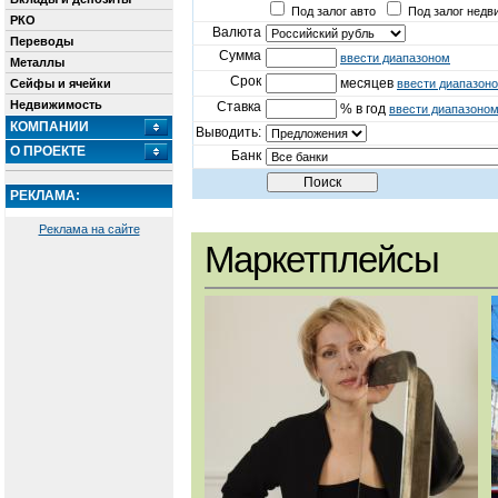
Под залог авто
Под залог недв
РКО
Валюта
Переводы
Сумма
ввести диапазоном
Металлы
Срок
месяцев
Сейфы и ячейки
ввести диапазон
Недвижимость
Ставка
% в год
ввести диапазоно
КОМПАНИИ
Выводить:
О ПРОЕКТЕ
Банк
РЕКЛАМА:
Реклама на сайте
Маркетплейсы