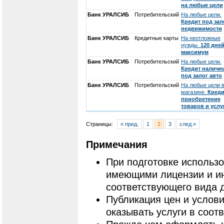
на любые цели
Банк УРАЛСИБ
Потребительский
На любые цели.
Кредит под зал
недвижимости
Банк УРАЛСИБ
Кредитные карты
На неотложные
нужды.
120 дней
максимум
Банк УРАЛСИБ
Потребительский
На любые цели.
Кредит налич
под залог авто
Банк УРАЛСИБ
Потребительский
На любые цели 
магазине.
Креди
приобретение
товаров и услу
Страницы:
« пред.
1
2
3
след.»
Примечания
При подготовке использ
имеющими лицензии и и
соответствующего вида 
Публикация цен и услови
оказывать услуги в соот