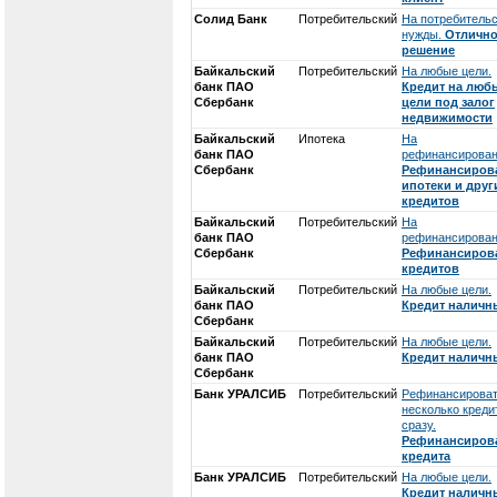
Солид Банк
Потребительский
На потребитель
нужды.
Отличн
решение
Байкальский
Потребительский
На любые цели.
банк ПАО
Кредит на люб
Сбербанк
цели под залог
недвижимости
Байкальский
Ипотека
На
банк ПАО
рефинансирован
Сбербанк
Рефинансиров
ипотеки и друг
кредитов
Байкальский
Потребительский
На
банк ПАО
рефинансирован
Сбербанк
Рефинансиров
кредитов
Байкальский
Потребительский
На любые цели.
банк ПАО
Кредит налич
Сбербанк
Байкальский
Потребительский
На любые цели.
банк ПАО
Кредит налич
Сбербанк
Банк УРАЛСИБ
Потребительский
Рефинансирова
несколько креди
сразу.
Рефинансиров
кредита
Банк УРАЛСИБ
Потребительский
На любые цели.
Кредит налич