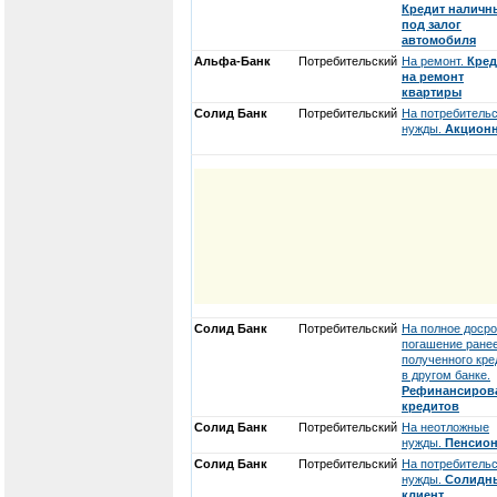
Кредит налич
под залог
автомобиля
Альфа-Банк
Потребительский
На ремонт.
Кред
на ремонт
квартиры
Солид Банк
Потребительский
На потребитель
нужды.
Акцион
Солид Банк
Потребительский
На полное доср
погашение ране
полученного кре
в другом банке.
Рефинансиров
кредитов
Солид Банк
Потребительский
На неотложные
нужды.
Пенсио
Солид Банк
Потребительский
На потребитель
нужды.
Солидн
клиент