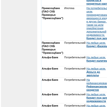
кредитов и
кредитных кар
Примсоцбанк
Ипотека
На потребитель
(ПАО СКБ
цели,
Приморья
перекредитован
"Примсоцбанк")
имеющихся кред
в других банках,
также на цели
приобретения
дополнительной
недвижимости.
Кредит под зал
Примсоцбанк
Потребительский
На любые цели.
(ПАО СКБ
Кредит «Базов
Приморья
"Примсоцбанк")
Альфа-Банк
Потребительский
На любые цели.
Кредит налич
Альфа-Банк
Потребительский
На любые цели.
Деньги до
зарплаты
Альфа-Банк
Потребительский
На
рефинансирован
Рефинансиров
кредитов
Альфа-Банк
Потребительский
На любые цели.
Кредит под зал
недвижимости
Альфа-Банк
Потребительский
На любые цели.