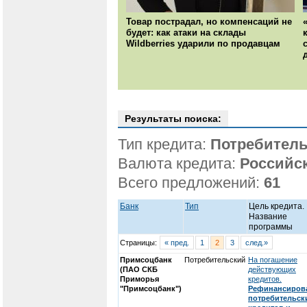
Товар пострадал, но компенсаций не
будет: как атаки на склады
Wildberries ударили по продавцам
Результаты поиска:
Тип кредита:
Потребитель
Валюта кредита:
Российс
Всего предложений:
61
Банк
Тип
Цель кредита.
Название
программы
Страницы:
« пред.
1
2
3
след.»
Примсоцбанк
Потребительский
На погашение
(ПАО СКБ
действующих
Приморья
кредитов.
"Примсоцбанк")
Рефинансиров
потребительск