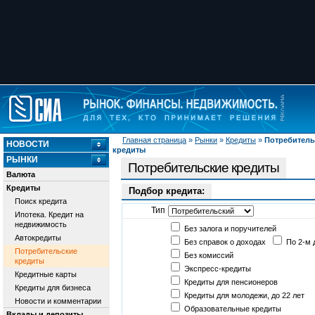
Главная страница
»
Рынки
»
Кредиты
»
Потребитель
НОВОСТИ
кредиты
РЫНКИ
Потребительские кредиты
Валюта
Кредиты
Подбор кредита:
Поиск кредита
Тип
Ипотека. Кредит на
недвижимость
Без залога и поручителей
Автокредиты
Без справок о доходах
По 2-м 
Потребительские
Без комиссий
кредиты
Экспресс-кредиты
Кредитные карты
Кредиты для пенсионеров
Кредиты для бизнеса
Кредиты для молодежи, до 22 лет
Новости и комментарии
Образовательные кредиты
Вклады и депозиты