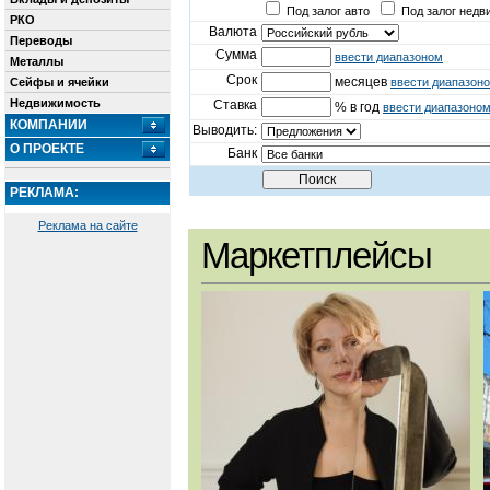
Под залог авто
Под залог недв
РКО
Валюта
Переводы
Сумма
ввести диапазоном
Металлы
Срок
месяцев
Сейфы и ячейки
ввести диапазон
Недвижимость
Ставка
% в год
ввести диапазоно
КОМПАНИИ
Выводить:
О ПРОЕКТЕ
Банк
РЕКЛАМА:
Реклама на сайте
Маркетплейсы