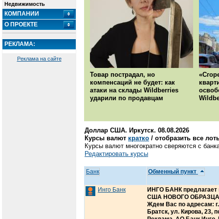
Недвижимость
КОМПАНИИ
О ПРОЕКТЕ
РЕКЛАМА:
Реклама на сайте
Товар пострадал, но
«Сгор
компенсаций не будет: как
кварт
атаки на склады Wildberries
освоб
ударили по продавцам
Wildbe
Доллар США. Иркутск. 08.08.2026
Курсы валют
кратко
/ отобразить все лот
Курсы валют многократно сверяются с банка
Редактировать курсы
Банк
Обменный пункт
Инго Банк
ИНГО БАНК предлагает 
США НОВОГО ОБРАЗЦА, 
Ждем Вас по адресам: г. 
Братск, ул. Кирова, 23,