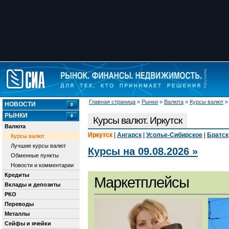
Главная страница
»
Рынки
»
Валюта
»
Курсы валют
НОВОСТИ
РЫНКИ
Курсы валют. Иркутск
Валюта
Иркутск
|
Ангарск
|
Усолье-Сибирское
|
Братск
Курсы валют
Лучшие курсы валют
Курсы на 09.08.2026 »
Обменные пункты
Новости и комментарии
Кредиты
Маркетплейсы
Вклады и депозиты
РКО
Переводы
Металлы
Сейфы и ячейки