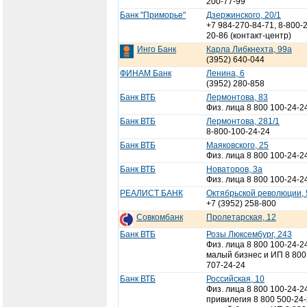
200-77-99
Банк "Приморье"
Дзержинского, 20/1
+7 984-270-84-71, 8-800-
20-86 (контакт-центр)
Инго Банк
Карла Либкнехта, 99а
(3952) 640-044
ФИНАМ Банк
Ленина, 6
(3952) 280-858
Банк ВТБ
Лермонтова, 83
Физ. лица 8 800 100-24-2
Банк ВТБ
Лермонтова, 281/1
8-800-100-24-24
Банк ВТБ
Маяковского, 25
Физ. лица 8 800 100-24-2
Банк ВТБ
Новаторов, 3а
Физ. лица 8 800 100-24-2
РЕАЛИСТ БАНК
Октябрьской революции, 
+7 (3952) 258-800
Совкомбанк
Пролетарская, 12
Банк ВТБ
Розы Люксембург, 243
Физ. лица 8 800 100-24-2
малый бизнес и ИП 8 800
707-24-24
Банк ВТБ
Российская, 10
Физ. лица 8 800 100-24-2
привилегия 8 800 500-24-