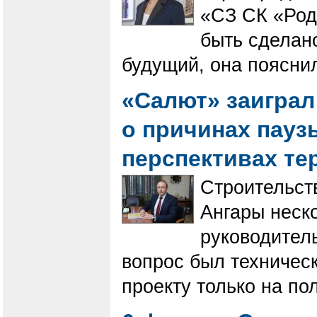
«СЗ СК «Род
быть сделано
будущий, она поясни
«Салют» заиграл
о причинах паузы
перспективах т
Строительст
Ангары неско
руководител
вопрос был техничес
проекту только на пол