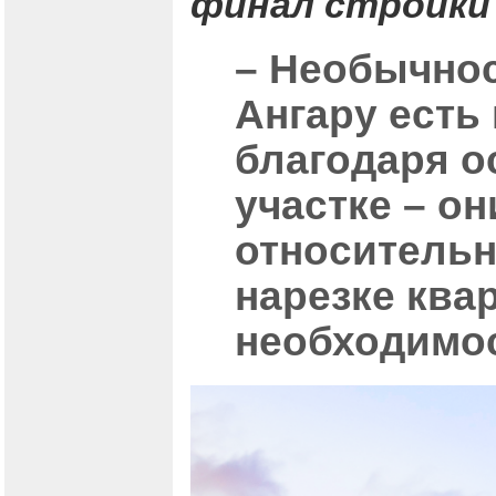
финал стройки
– Необычнос
Ангару есть
благодаря 
участке – о
относительн
нарезке ква
необходимос