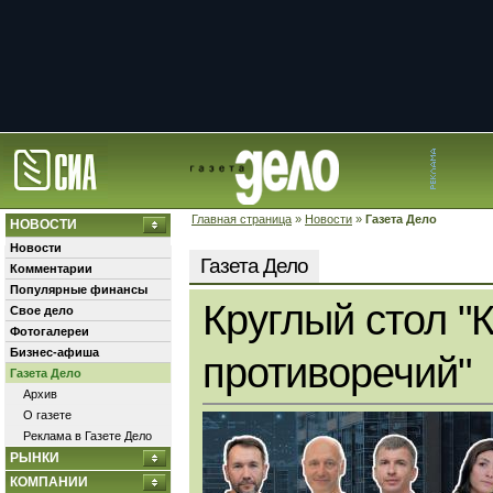
Главная страница
»
Новости
»
Газета Дело
НОВОСТИ
Новости
Газета Дело
Комментарии
Популярные финансы
Круглый стол "
Свое дело
Фотогалереи
Бизнес-афиша
противоречий"
Газета Дело
Архив
О газете
Реклама в Газете Дело
РЫНКИ
КОМПАНИИ