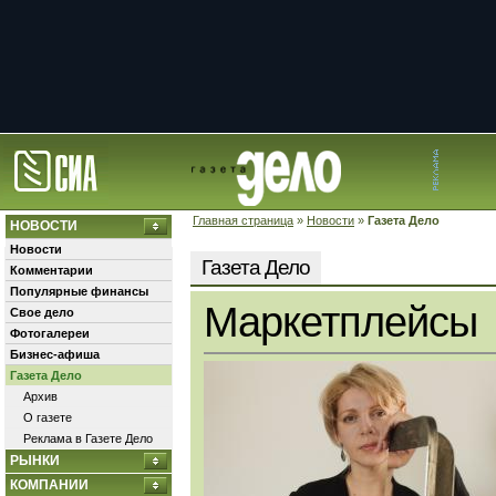
Главная страница
»
Новости
»
Газета Дело
НОВОСТИ
Новости
Газета Дело
Комментарии
Популярные финансы
Маркетплейсы
Свое дело
Фотогалереи
Бизнес-афиша
Газета Дело
Архив
О газете
Реклама в Газете Дело
РЫНКИ
КОМПАНИИ