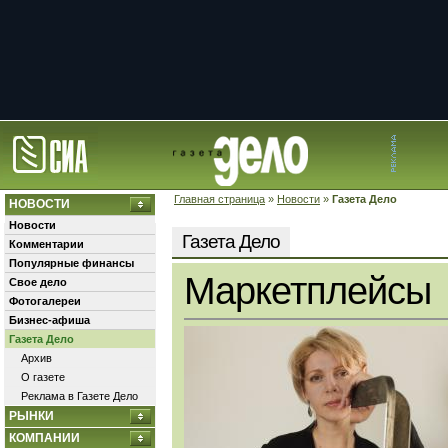
Главная страница
»
Новости
»
Газета Дело
НОВОСТИ
Новости
Газета Дело
Комментарии
Популярные финансы
Маркетплейсы
Свое дело
Фотогалереи
Бизнес-афиша
Газета Дело
Архив
О газете
Реклама в Газете Дело
РЫНКИ
КОМПАНИИ