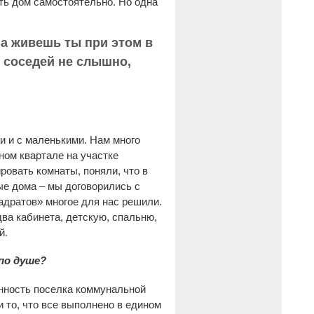
ить дом самостоятельно. Но одна
 а живешь ты при этом в
 соседей не слышно,
и и с маленькими. Нам много
ном квартале на участке
ровать комнаты, поняли, что в
ые дома – мы договорились с
адратов» многое для нас решили.
два кабинета, детскую, спальню,
й.
 по душе?
енность поселка коммунальной
и то, что все выполнено в едином