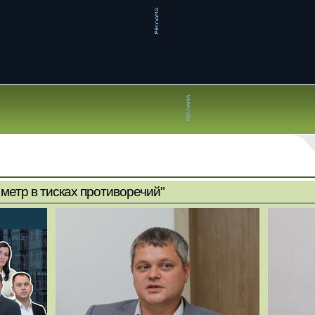
метр в тисках противоречий"