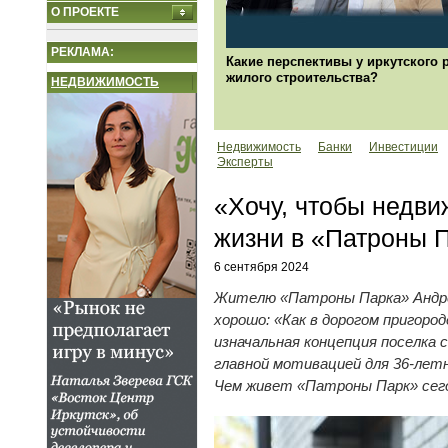
О ПРОЕКТЕ
РЕКЛАМА:
Какие перспективы у иркутского 
жилого строительства?
НЕДВИЖИМОСТЬ
Недвижимость
Банки
Инвестиции
Эксперты
«Хочу, чтобы недви
жизни в «Патроны П
6 сентября 2024
Жителю «Патроны Парка» Андрею 
хорошо: «Как в дорогом пригоро
изначальная концепция поселка 
главной мотивацией для 36-ле
Чем живет «Патроны Парк» сего