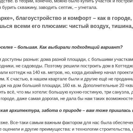
водстве. В теории, конечно, можно было купить участок и постро
 бурить скважину, заводить септик, – угнетала.
рке», благоустройство и комфорт – как в городе,
шься всеми его плюсами: чистый воздух, тишина,
оселке – большая. Как выбирали подходящий вариант?
и доступны разные: дома разной площади, с большими участкам
одники, не садоводы. Поэтому решили построить дом в Коттедж
ли коттедж на 140 кв. метров, но, когда дизайнер начал проекти
м. К счастью, в нашем квартале были и другие ещё не проданн
едж на дом большей площади, 160 кв. м. Дополнительные 20 «кв
ть всё, что мы хотели: большую кухню-гостиную, три санузла, 
 городе, даже самая дорогая, не дала бы нам таких возможносте
ская архитектура, забота о природе – вам тоже пришлась
 позже. Все-таки самым важным фактором для нас была обеспеч
 оценили и другие преимущества: и технологии строительства, 