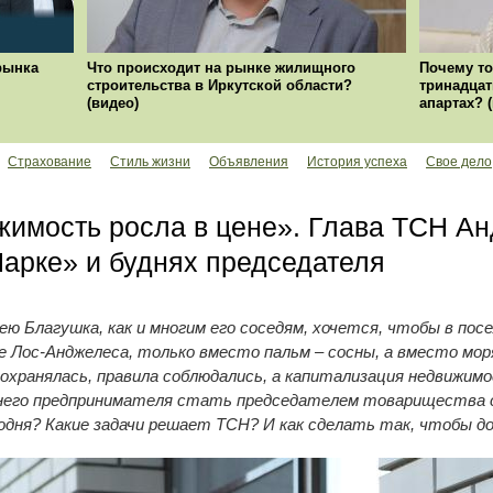
рынка
Что происходит на рынке жилищного
Почему то
строительства в Иркутской области?
тринадцат
(видео)
апартах? 
Страхование
Стиль жизни
Объявления
История успеха
Свое дело
жимость росла в цене». Глава ТСН Ан
арке» и буднях председателя
Благушка, как и многим его соседям, хочется, чтобы в посел
де Лос-Анджелеса, только вместо пальм – сосны, а вместо мор
сохранялась, правила соблюдались, а капитализация недвижим
тнего предпринимателя стать председателем товарищества 
дня? Какие задачи решает ТСН? И как сделать так, чтобы дом