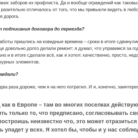
аких заборов из профлиста. Да и вообще ограждений как таковых
то разительно отличалось от того, что мы привыкли видеть в люб
я дорога.
т подписания договора до переезда?
аботы пришлись на ковидные времена – сроки в итоге сдвинули
е довольно долго делали ремонт: я думал, что управимся за год
о и в итоге сделали всё, как я хотел: качественно, просто, нед
чурных элементов.
авдали?
два раза дороже, чем я на него потратил. И я, конечно, заинтер
как в Европе – там во многих поселках действую
ть только то, что предписано, согласовывать св
построишь неизвестно что, это может отразиться 
ь упадет у всех. Я хотел бы, чтобы и у нас соб