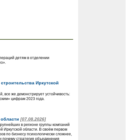
пераций детям в отделении
ез».
 строительства Иркутской
й, все же демонстрирует устойчивость:
еским» цифрам 2023 года.
й области
[07.08.2026]
крупнейших в регионе группы компаний
 Иркутской области. В своём первом
ов по бизнесу психологически сложнее,
и почему стратегия объединения