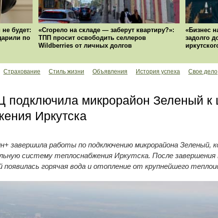
 не будет:
«Сгорело на складе — заберут квартиру?»:
«Бизнес н
ударили по
ТПП просит освободить селлеров
задолго д
Wildberries от личных долгов
иркутског
Страхование
Стиль жизни
Объявления
История успеха
Свое дело
Ц подключила микрорайон Зеленый к 
жения Иркутска
н+ завершила работы по подключению микрорайона Зеленый, 
льную систему теплоснабжения Иркутска. После завершения 
появилась горячая вода и отопление от крупнейшего теплои