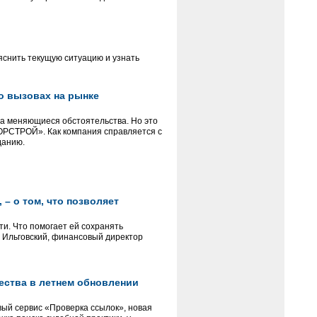
яснить текущую ситуацию и узнать
 о вызовах на рынке
на меняющиеся обстоятельства. Но это
«ГОРСТРОЙ». Как компания справляется с
данию.
– о том, что позволяет
и. Что помогает ей сохранять
м Ильговский, финансовый директор
ества в летнем обновлении
ый сервис «Проверка ссылок», новая