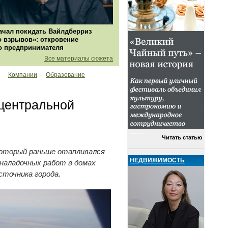
ачал покидать Вайлдберриз
о взрывов»: откровение
о предпринимателя
Все материалы сюжета
Компании
Образование
центральной
Читать статью
который раньше отапливался
НЕДВИЖИМОСТЬ
наладочных работ в домах
сточника города.