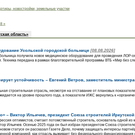
артиры, новостройки, земельные участки
8 »
тская область»
удование Усольской городской больнице
[08.08.2026]
 больница получила новое медицинское оборудование для проведения ЛОР-о
. Техника передана в рамках благотворительной программы ВТБ «Мир без сл
ирует устойчивость – Евгений Ветров, заместитель министра
льная строительная отрасль, несмотря на отставание от плановых показателе
ожидается на уровне прошлого года, а показатели ИЖС вернулись к «органич
о» – Виктор Ильичев, президент Союза строителей Иркутско
фессия оптимистов, считает потомственный строитель, основатель одной из 
ор Ильичев. Осенью 2025 года он был избран президентом Союза строителей
новом статусе он рассказал Газете Дело, почему защищать интересы партнёр
венной компанией, как отрасль выживает без федерального финансирования 