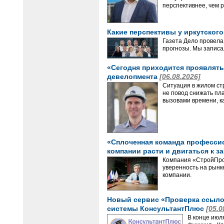
перспективнее, чем р
Какие перспективы у иркутског
Газета Дело провела
прогнозы. Мы записа
«Сегодня приходится проявлять 
девелопмента
[06.08.2026]
Ситуация в жилом ст
не повод снижать пл
вызовами времени, ка
«Сплоченная команда профессион
компании расти и двигаться к з
Компания «СтройПрое
уверенность на рынке
компании.
Новый сервис «Проверка ссылок
системы КонсультантПлюс
[05.0
В конце июл