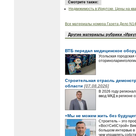
Смотрите также:
Недвижимость в Иркутске. Цены на кв
Все материалы номера Газета Дело N14
Другие материалы рубрики «Ирку
ВТБ передал медицинское обор
Усольская городская
оториноларингологии
Строительная отрасль демонстр
области
[07.08.2026]
В 2026 году региона
ввод МКД в регионе 
«Мы не можем жить без будущег
Строитель – это про
«ВостСибСтрой» Викт
большом интервью в 
чем управлять собст