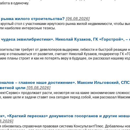
абота в одиночку.
о рынка жилого строительства?
[06.08.2026]
 круглый стол с участниками иркутского рынка жилой недвижимости, чтобы вы
ли наиболее интересные тезисы.
чудеса эквилибристики». Николай Кузаков, ГК «Горстрой», –
роительстве требует от девелоперов выдержки, гибкости и быстрой реакции 
анку и отказываться от развития, считает Николай Кузаков, гендиректор ГК 
кие планы строит и как не потерять веру в будущее, он рассказал нашему из
алов – главное наше достижение». Максим Ильговский, СПС, 
аветной цели
[05.08.2026]
ктСервис» продолжает расти, несмотря ни на какие экономические сложност
, какие цели и задачи ставит она сегодня перед собой, нам рассказал Макси
», «Краткий пересказ» документов госорганов и другие новш
8.2026]
я обновилась справочная правовая система КонсультантПлюс. Добавлены нов