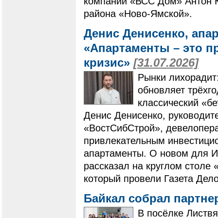
компании «ВСС Дом» Антон К
района «Ново-Ямской».
Денис Денисенко, апа
«Апартаменты – это п
кризис»
[31.07.2026]
Рынки лихорадит
обновляет трёхг
классический «бе
Денис Денисенко, руководит
«ВостСибСтрой», девелопера
привлекательным инвестици
апартаменты. О новом для И
рассказал на круглом столе 
который провели Газета Дело
Байкал собрал партне
В посёлке Листвя