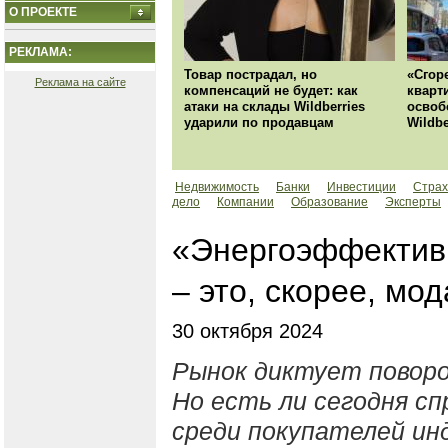
О ПРОЕКТЕ
РЕКЛАМА:
Товар пострадал, но
«Сгор
Реклама на сайте
компенсаций не будет: как
кварт
атаки на склады Wildberries
освоб
ударили по продавцам
Wildbe
Недвижимость
Банки
Инвестиции
Страх
дело
Компании
Образование
Эксперты
«Энергоэффектив
– это, скорее, мо
30 октября 2024
Рынок диктует поворо
Но есть ли сегодня с
среди покупателей ин