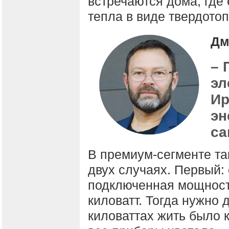
встречаются дома, где
тепла в виде твердотоп
Дм
– 
эл
Ир
эн
са
В премиум-сегменте та
двух случаях. Первый:
подключенная мощность
киловатт. Тогда нужно 
киловаттах жить было 