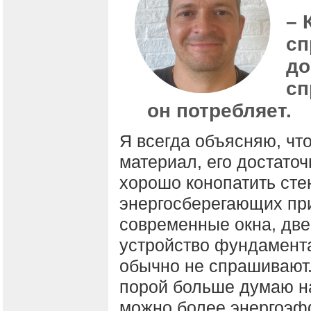
– 
сп
до
сп
он потребляет.
Я всегда объясняю, чт
материал, его достаточ
хорошо конопатить сте
энергосберегающих при
современные окна, две
устройство фундамента
обычно не спрашивают.
порой больше думаю на
можно более энергоэф