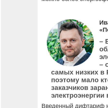
Ив
«П
– 
об
эл
– 
самых низких в 
поэтому мало кт
заказчиков зара
электроэнергии 
Введенный дифтариф н