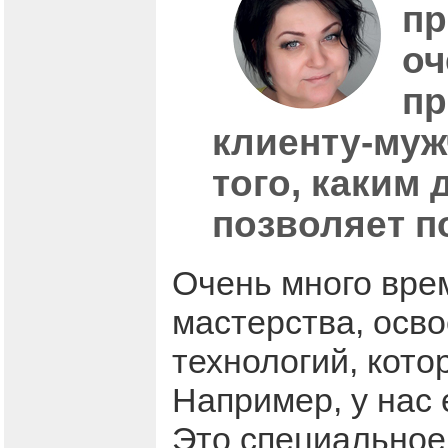
пр
оч
пр
клиенту-муж
того, каким 
позволяет по
Очень много вр
мастерства, осв
технологий, кото
Например, у нас
Это специальное