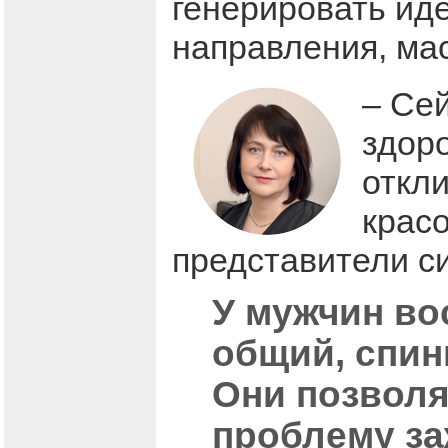
генерировать иде
направления, ма
– Се
здор
откли
крас
представители си
У мужчин во
общий, спин
Они позволя
проблему за