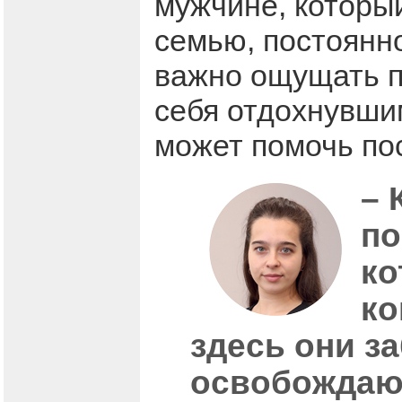
мужчине, который
семью, постоянн
важно ощущать п
себя отдохнувшим
может помочь по
– 
по
ко
ко
здесь они з
освобождают