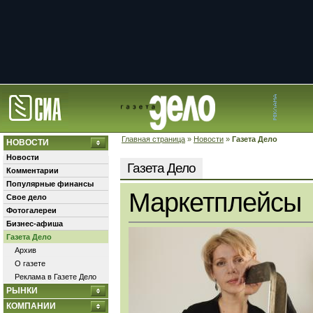
Главная страница
»
Новости
»
Газета Дело
НОВОСТИ
Новости
Газета Дело
Комментарии
Популярные финансы
Маркетплейсы
Свое дело
Фотогалереи
Бизнес-афиша
Газета Дело
Архив
О газете
Реклама в Газете Дело
РЫНКИ
КОМПАНИИ