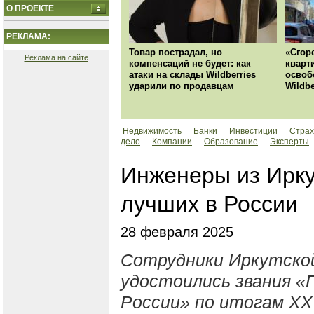
О ПРОЕКТЕ
РЕКЛАМА:
Товар пострадал, но
«Сгор
Реклама на сайте
компенсаций не будет: как
кварт
атаки на склады Wildberries
освоб
ударили по продавцам
Wildbe
Недвижимость
Банки
Инвестиции
Страх
дело
Компании
Образование
Эксперты
Инженеры из Ирку
лучших в России
28 февраля 2025
Сотрудники Иркутско
удостоились звания 
России» по итогам XХ