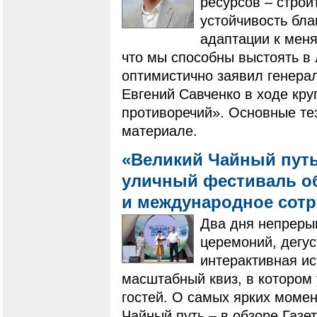
ресурсов – строи
устойчивость бл
адаптации к мен
что мы способны выстоять в
оптимистично заявил генера
Евгений Савченко в ходе кру
противоречий». Основные те
материале.
«Великий Чайный путь
уличный фестиваль о
и международное сот
Два дня непреры
церемоний, дегус
интерактивная ис
масштабный квиз, в котором 
гостей. О самых ярких моме
Чайный путь – в обзоре Газе