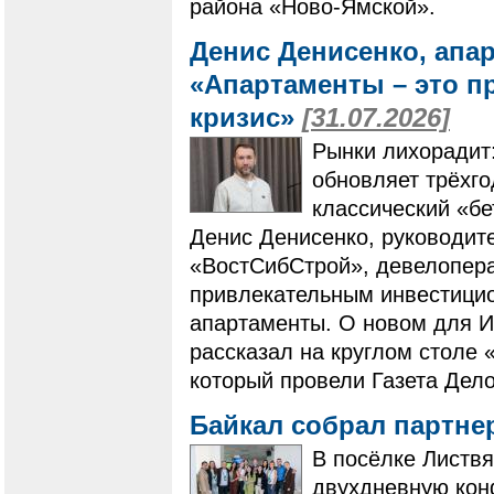
района «Ново-Ямской».
Денис Денисенко, апа
«Апартаменты – это п
кризис»
[31.07.2026]
Рынки лихорадит
обновляет трёхг
классический «бе
Денис Денисенко, руководит
«ВостСибСтрой», девелопера
привлекательным инвестици
апартаменты. О новом для И
рассказал на круглом столе 
который провели Газета Дело
Байкал собрал партне
В посёлке Листвя
двухдневную кон