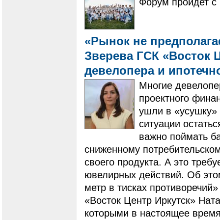
Форум пройдет с 
«Рынок не предполагае
Зверева ГСК «Восток Ц
девелопера и ипотечн
Многие девелопе
проектного фина
ушли в «усушку» 
ситуации остатьс
важно поймать ба
сниженному потребительскому
своего продукта. А это треб
ювелирных действий. Об это
метр в тисках противоречий»
«Восток Центр Иркутск» Ната
которыми в настоящее время