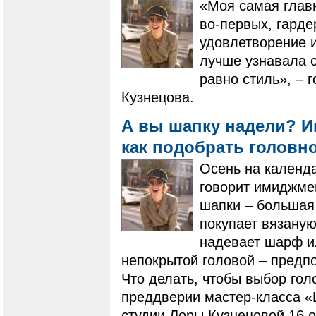
«Моя самая главн
во-первых, гарде
удовлетворение 
лучше узнавала с
равно стиль», – 
Кузнецова.
А вы шапку надели? И
как подобрать головн
​​​​​​​Осень на кал
говорит имиджме
шапки – большая
покупает вязаную
надевает шарф ил
непокрытой головой – предпо
Что делать, чтобы выбор гол
преддверии мастер-класса «
студии Лоры Кузнецовой 16 о