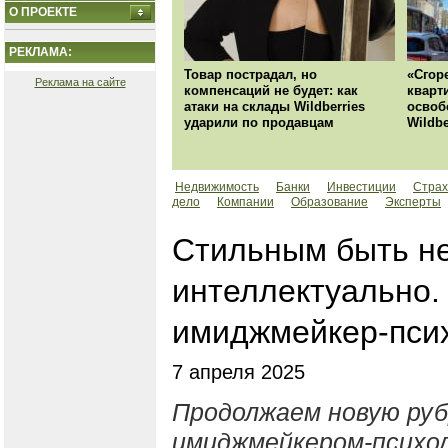
О ПРОЕКТЕ
РЕКЛАМА:
Товар пострадал, но
«Сгор
Реклама на сайте
компенсаций не будет: как
кварт
атаки на склады Wildberries
освоб
ударили по продавцам
Wildbe
Недвижимость
Банки
Инвестиции
Страх
дело
Компании
Образование
Эксперты
Стильным быть не
интеллектуально.
имиджмейкер-пси
7 апреля 2025
Продолжаем новую руб
имиджмейкером-психол