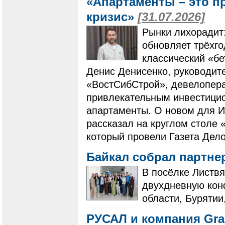
«Апартаменты – это п
кризис»
[31.07.2026]
Рынки лихорадит
обновляет трёхг
классический «бе
Денис Денисенко, руководит
«ВостСибСтрой», девелопера
привлекательным инвестици
апартаменты. О новом для И
рассказал на круглом столе 
который провели Газета Дело
Байкал собрал партне
В посёлке Листвя
двухдневную кон
области, Бурятии
РУСАЛ и компания Gra