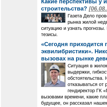
Какие перспективы у 
строительства?
[06.08
Газета Дело пров
рынка жилой нед
ситуацию и узнать прогнозы
тезисы.
«Сегодня приходится 
эквилибристики». Нико
вызовах на рынке де
Ситуация в жилом
выдержки, гибко
обстоятельства. 
отказываться от 
гендиректор ГК 
вызовами времени, какие пла
будущее, он рассказал наше