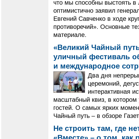
что мы способны выстоять в
оптимистично заявил генера
Евгений Савченко в ходе кру
противоречий». Основные те
материале.
«Великий Чайный путь
уличный фестиваль о
и международное сот
Два дня непреры
церемоний, дегус
интерактивная ис
масштабный квиз, в котором 
гостей. О самых ярких моме
Чайный путь – в обзоре Газе
Не строить там, где не
«Вместе» – о том, как