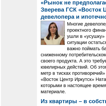
«Рынок не предполагае
Зверева ГСК «Восток Ц
девелопера и ипотечн
Многие девелопе
проектного фина
ушли в «усушку» 
ситуации остатьс
важно поймать ба
сниженному потребительскому
своего продукта. А это треб
ювелирных действий. Об это
метр в тисках противоречий»
«Восток Центр Иркутск» Ната
которыми в настоящее время
материале.
Из квартиры – в собс