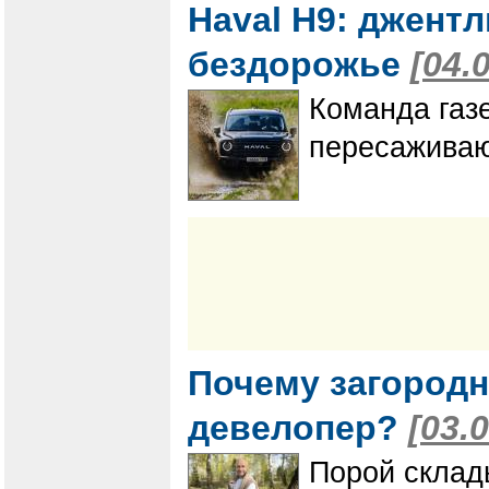
Haval H9: джент
бездорожье
[04.
Команда газ
пересаживаю
Почему загородн
девелопер?
[03.
Порой склад