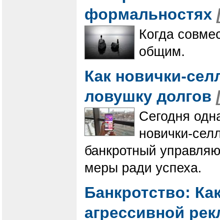
формальностях
Когда совме
общим.
Как новички-сел
ловушку долгов
Сегодня одн
новички-сел
банкротный управляю
меры ради успеха.
Банкротство: Ка
агрессивной ре