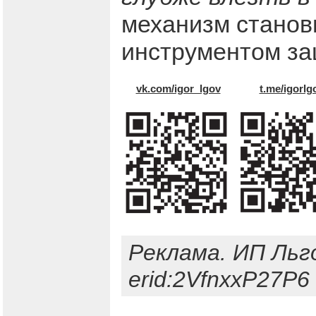
механизм станов
инструментом за
vk.com/igor_lgov
t.me/igorlg
Реклама. ИП Льг
erid:2VfnxxP27P6