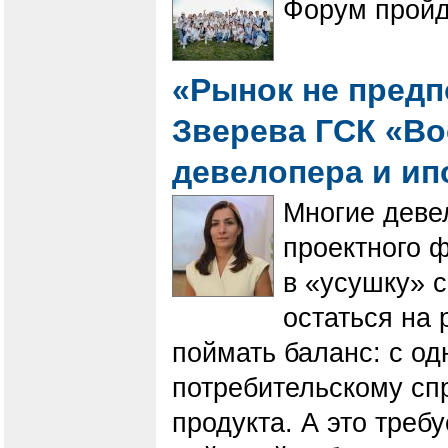
Форум пройде
«Рынок не предпо
Зверева ГСК «Во
девелопера и ип
Многие деве
проектного 
в «усушку» 
остаться на
поймать баланс: с од
потребительскому спр
продукта. А это треб