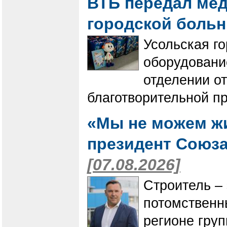
ВТБ передал ме
городской боль
Усольская г
оборудовани
отделении о
благотворительной п
«Мы не можем жи
президент Союза
[07.08.2026]
Строитель – 
потомственн
регионе гру