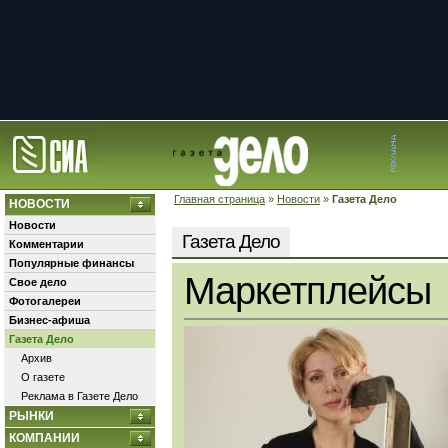
Главная страница
»
Новости
»
Газета Дело
НОВОСТИ
Новости
Газета Дело
Комментарии
Популярные финансы
Маркетплейсы
Свое дело
Фотогалереи
Бизнес-афиша
Газета Дело
Архив
О газете
Реклама в Газете Дело
РЫНКИ
КОМПАНИИ