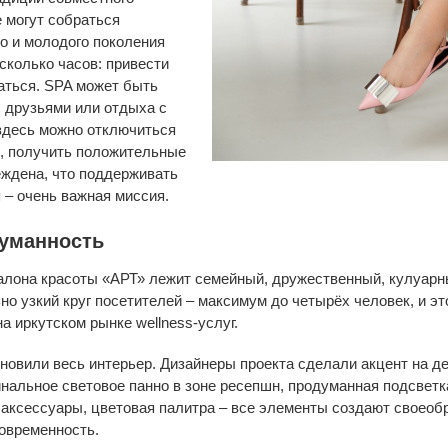
 могут собраться
о и молодого поколения
сколько часов: привести
аться. SPA может быть
 друзьями или отдыха с
здесь можно отключиться
, получить положительные
еждена, что поддерживать
 – очень важная миссия.
уманность
салона красоты «АРТ» лежит семейный, дружественный, кулуар
о узкий круг посетителей – максимум до четырёх человек, и э
 иркутском рынке wellness-услуг.
новили весь интерьер. Дизайнеры проекта сделали акцент на д
инальное световое панно в зоне ресепшн, продуманная подсвет
 аксессуары, цветовая палитра – все элементы создают своеоб
современность.