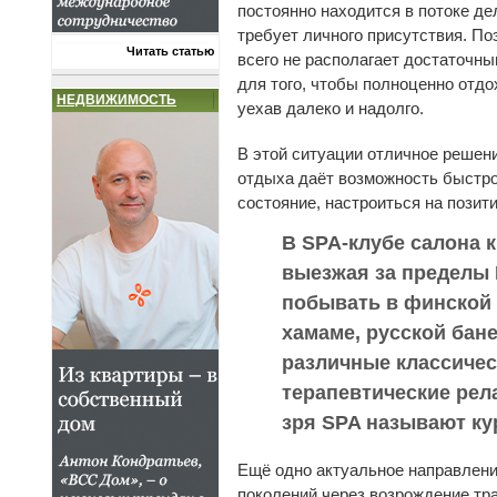
постоянно находится в потоке де
требует личного присутствия. П
Читать статью
всего не располагает достаточн
для того, чтобы полноценно отдо
НЕДВИЖИМОСТЬ
уехав далеко и надолго.
В этой ситуации отличное решен
отдыха даёт возможность быстро
состояние, настроиться на позити
В SPA-клубе салона 
выезжая за пределы 
побывать в финской 
хамаме, русской бане
различные классичес
терапевтические рел
зря SPA называют ку
Ещё одно актуальное направлени
поколений через возрождение тр