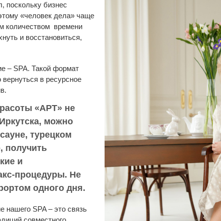
л, поскольку бизнес
оэтому «человек дела» чаще
ым количеством времени
хнуть и восстановиться,
ие – SPA. Такой формат
 вернуться в ресурсное
в.
красоты «АРТ» не
Иркутска, можно
сауне, турецком
, получить
кие и
акс-процедуры. Не
рортом одного дня.
е нашего SPA – это связь
адиций совместного