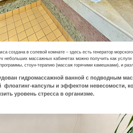
са создана в солевой комнате – здесь есть генератор морског
ух небольших массажных кабинетах можно получить как услуги 
программы, стоун-терапию (массаж горячими камешками), и ра
рудован гидромассажной ванной с подводным ма
й флоатинг-капсулы и эффектом невесомости, к
зить уровень стресса в организме.