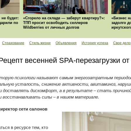
 не будет:
«Сгорело на складе — заберут квартиру?»:
«Бизнес н
ударили по
ТПП просит освободить селлеров
задолго д
Wildberries от личных долгов
иркутског
Страхование
Стиль жизни
Объявления
История успеха
Свое дело
 Рецепт весенней SPA-перезагрузки о
которую психологи называют самым энергозатратным периодом
ьную усталость, снижение активности, авитаминоз, наруше
 доставлять дискомфорт, а в результате – стать причиной
 и восстанавливать силы – в нашем материале.
директор сети салонов
ться в ресурсе тем, кто