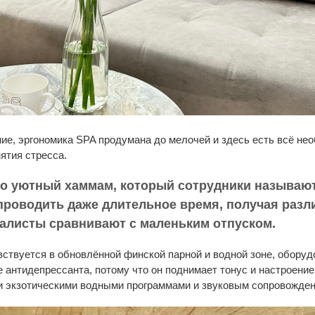
е, эргономика SPA продумана до мелочей и здесь есть всё не
ятия стресса.
то уютный хаммам, который сотрудники называют
роводить даже длительное время, получая раз
алисты сравнивают с маленьким отпуском.
увствуется в обновлённой финской парной и водной зоне, обору
е антидепрессанта, потому что он поднимает тонус и настроен
и экзотическими водными программами и звуковым сопровожден