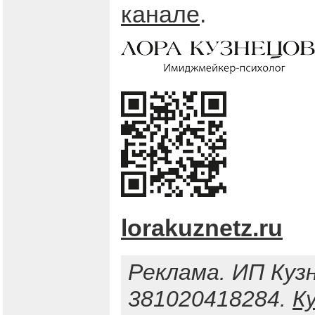
канале
.
lorakuznetz.ru
Реклама. ИП Куз
381020418284.
К