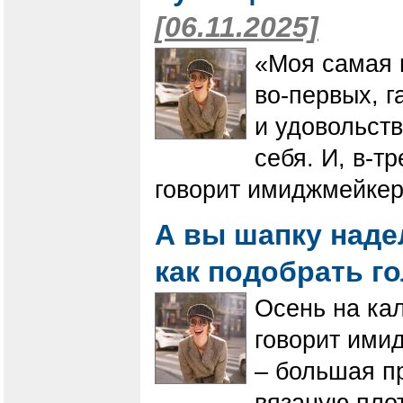
[06.11.2025]
«Моя самая г
во-первых, г
и удовольст
себя. И, в-т
говорит имиджмейкер
А вы шапку наде
как подобрать г
​​​​​​​Осень н
говорит ими
– большая п
вязаную пло