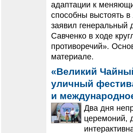
адаптации к меняющи
способны выстоять в
заявил генеральный 
Савченко в ходе круг
противоречий». Осно
материале.
«Великий Чайный
уличный фестив
и международно
Два дня неп
церемоний, д
интерактивна