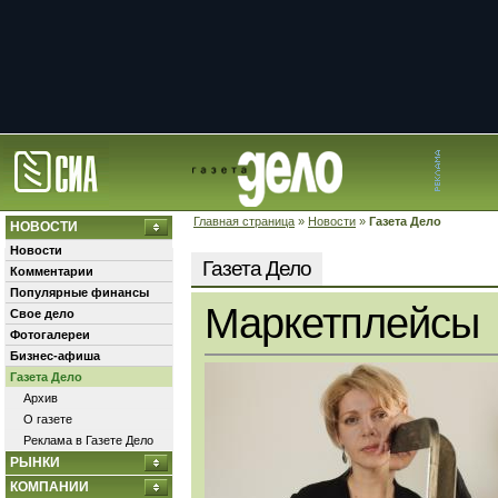
Главная страница
»
Новости
»
Газета Дело
НОВОСТИ
Новости
Газета Дело
Комментарии
Популярные финансы
Маркетплейсы
Свое дело
Фотогалереи
Бизнес-афиша
Газета Дело
Архив
О газете
Реклама в Газете Дело
РЫНКИ
КОМПАНИИ