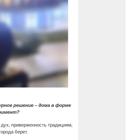
урное решение – дома в форме
еримент?
 дух, приверженность традициям,
города берет.