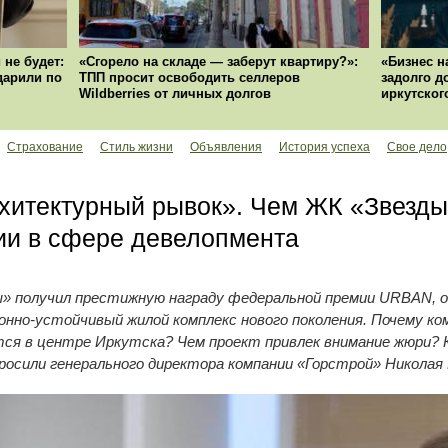
 не будет:
«Сгорело на складе — заберут квартиру?»:
«Бизнес н
ударили по
ТПП просит освободить селлеров
задолго д
Wildberries от личных долгов
иркутског
Страхование
Стиль жизни
Объявления
История успеха
Свое дело
рхитектурный рывок». Чем ЖК «Звезд
и в сфере девелопмента
ы» получил престижную награду федеральной премии URBAN, о
онно-устойчивый жилой комплекс нового поколения. Почему к
ся в центре Иркутска? Чем проект привлек внимание жюри? 
осили генерального директора компании «Горстрой» Николая 