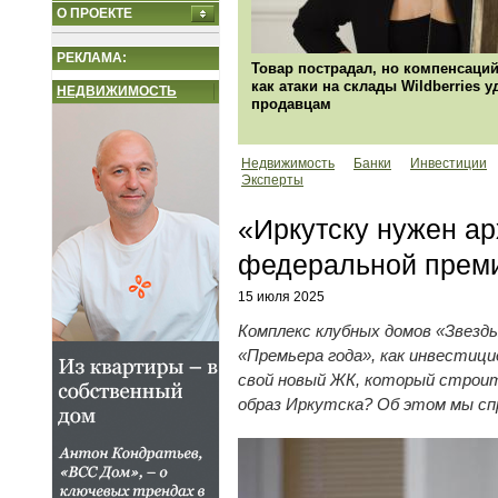
О ПРОЕКТЕ
РЕКЛАМА:
Товар пострадал, но компенсаций
как атаки на склады Wildberries 
НЕДВИЖИМОСТЬ
продавцам
Недвижимость
Банки
Инвестиции
Эксперты
«Иркутску нужен а
федеральной преми
15 июля 2025
Комплекс клубных домов «Звезд
«Премьера года», как инвестици
свой новый ЖК, который строит
образ Иркутска? Об этом мы спр