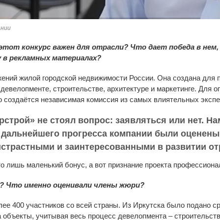
ании
 этот конкурс важен для отрасли? Что дает победа в нем
 в рекламных материалах?
ижений жилой городской недвижимости России. Она создана для
 девелопменте, строительстве, архитектуре и маркетинге. Для 
о создаётся независимая комиссия из самых влиятельных эксп
рстрой» не стоял вопрос: заявляться или нет. Н
е дальнейшего прогресса компании были оцене
страстными и заинтересованными в развитии от
то лишь маленький бонус, а вот признание проекта профессионал
? Что именно оценивали члены жюри?
лее 400 участников со всей страны. Из Иркутска было подано с
 объекты, учитывая весь процесс девелопмента – строительств