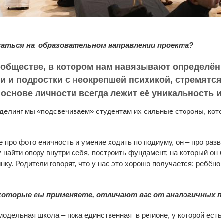
ваться на образовательном направлении проекта?
 обществе, в котором нам навязывают определё
ти и подростки с неокрепшей психикой, стремятс
 основе личности всегда лежит её уникальность 
делинг мы «подсвечиваем» студентам их сильные стороны, кото
 про фотогеничность и умение ходить по подиуму, он – про разв
 найти опору внутри себя, построить фундамент, на который он
инку. Родители говорят, что у нас это хорошо получается: ребё
которые вы применяете, отличают вас от аналогичных 
модельная школа – пока единственная в регионе, у которой ест