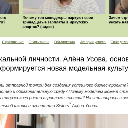
ого
Почему топ-менеджеры паркуют свои
Зачем стр
ти?
тринадцатые зарплаты в иркутских
уехать на
апартах? (видео)
Страхование
Стиль жизни
Объявления
История успеха
Свое дело
кальной личности. Алёна Усова, осно
ак формируется новая модельная культ
ь отправной точкой для создания успешного бизнес-проекта?
нтство и образовательную среду? Почему моделинг может ст
и творческого роста взрослого человека? На эти вопросы в 
*
льной школы и агентства Sisters
Алёна Усова.