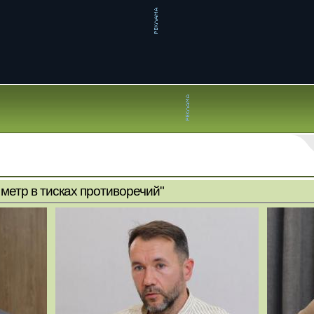
метр в тисках противоречий"