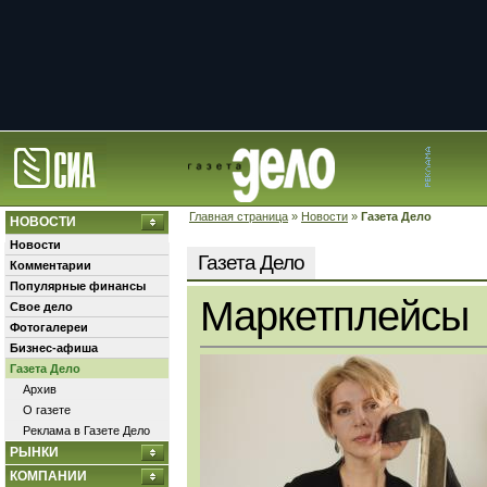
Главная страница
»
Новости
»
Газета Дело
НОВОСТИ
Новости
Газета Дело
Комментарии
Популярные финансы
Маркетплейсы
Свое дело
Фотогалереи
Бизнес-афиша
Газета Дело
Архив
О газете
Реклама в Газете Дело
РЫНКИ
КОМПАНИИ