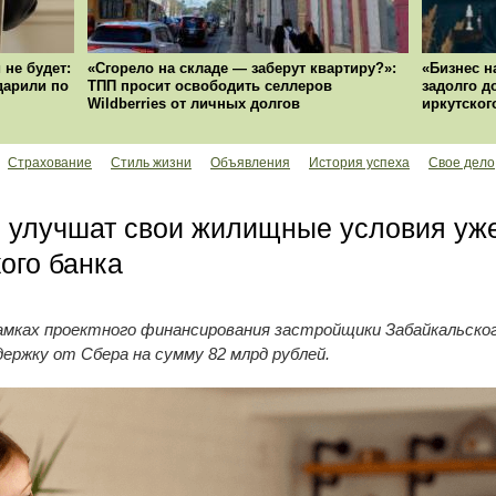
 не будет:
«Сгорело на складе — заберут квартиру?»:
«Бизнес н
ударили по
ТПП просит освободить селлеров
задолго д
Wildberries от личных долгов
иркутског
Страхование
Стиль жизни
Объявления
История успеха
Свое дело
 улучшат свои жилищные условия уже 
ого банка
рамках проектного финансирования застройщики Забайкальског
ержку от Сбера на сумму 82 млрд рублей.