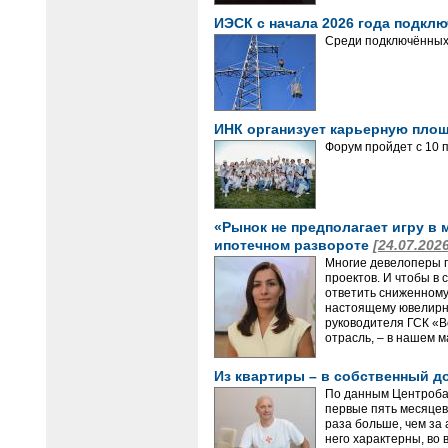
ИЭСК с начала 2026 года подклю
Среди подключённых 
ИНК организует карьерную пло
Форум пройдет с 10 п
«Рынок не предполагает игру в 
ипотечном развороте
[24.07.202
Многие девелоперы п
проектов. И чтобы в
ответить сниженному 
настоящему ювелирны
руководителя ГСК «В
отрасль, – в нашем 
Из квартиры – в собственный д
По данным Центробан
первые пять месяцев
раза больше, чем за
него характерны, во