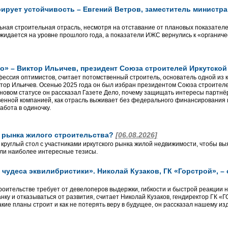
ирует устойчивость – Евгений Ветров, заместитель министра
льная строительная отрасль, несмотря на отставание от плановых показателе
ожидается на уровне прошлого года, а показатели ИЖС вернулись к «органич
о» – Виктор Ильичев, президент Союза строителей Иркутско
фессия оптимистов, считает потомственный строитель, основатель одной из 
ор Ильичев. Осенью 2025 года он был избран президентом Союза строителей
новом статусе он рассказал Газете Дело, почему защищать интересы партнёр
венной компанией, как отрасль выживает без федерального финансирования 
абота в одиночку.
о рынка жилого строительства?
[06.08.2026]
 круглый стол с участниками иркутского рынка жилой недвижимости, чтобы вы
ли наиболее интересные тезисы.
чудеса эквилибристики». Николай Кузаков, ГК «Горстрой», –
роительстве требует от девелоперов выдержки, гибкости и быстрой реакции 
анку и отказываться от развития, считает Николай Кузаков, гендиректор ГК 
кие планы строит и как не потерять веру в будущее, он рассказал нашему из