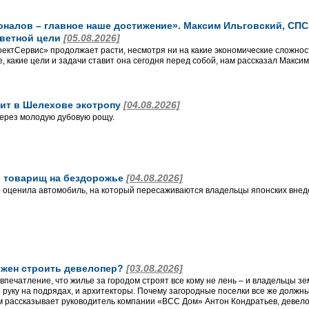
алов – главное наше достижение». Максим Ильговский, СПС, 
аветной цели
[05.08.2026]
ктСервис» продолжает расти, несмотря ни на какие экономические сложност
, какие цели и задачи ставит она сегодня перед собой, нам рассказал Макси
ит в Шелехове экотропу
[04.08.2026]
ерез молодую дубовую рощу.
 и товарищ на бездорожье
[04.08.2026]
 оценила автомобиль, на который пересаживаются владельцы японских внед
лжен строить девелопер?
[03.08.2026]
впечатление, что жилье за городом строят все кому не лень – и владельцы з
 руку на подрядах, и архитекторы. Почему загородные поселки все же долж
 рассказывает руководитель компании «ВСС Дом» Антон Кондратьев, девело