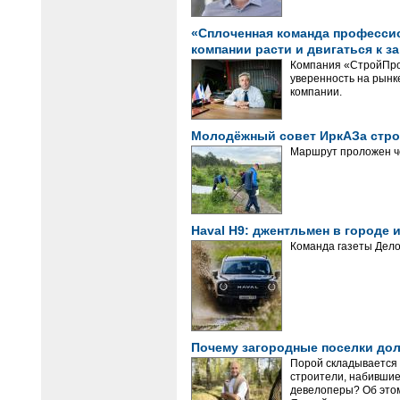
«Сплоченная команда профессион
компании расти и двигаться к з
Компания «СтройПрое
уверенность на рынке
компании.
Молодёжный совет ИркАЗа стро
Маршрут проложен ч
Haval H9: джентльмен в городе
Команда газеты Дело
Почему загородные поселки до
Порой складывается 
строители, набившие
девелоперы? Об этом