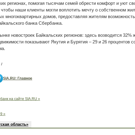
их регионах, помогая тысячам семей обрести комфорт и уют св
 чтобы наши клиенты могли воплотить мечту о собственном жил
ых многоквартирных домов, предоставляя жителям возможность 
йкальского банка Сбербанка.
рынке новостроек Байкальских регионов: здесь возводится 32%
вижимости показывают Якутия и Бурятия – 29 и 26 процентов с
ма.
 /
SIA.RU: Главное
анк на сайте SIA.RU »
9 »
тская область»