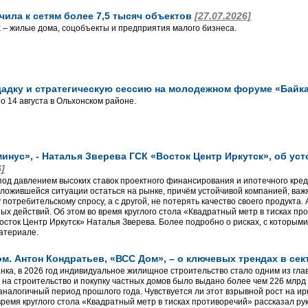
чила к сетям более 7,5 тысяч объектов
[27.07.2026]
– жилые дома, соцобъекты и предприятия малого бизнеса.
щадку и стратегическую сессию на молодежном форуме «Байк
о 14 августа в Ольхонском районе.
минус», - Наталья Зверева ГСК «Восток Центр Иркутск», об ус
6]
од давлением высоких ставок проектного финансирования и ипотечного кред
 сложившейся ситуации остаться на рынке, причём устойчивой компанией, важ
потребительскому спросу, а с другой, не потерять качество своего продукта. 
х действий. Об этом во время круглого стола «Квадратный метр в тисках пр
осток Центр Иркутск» Наталья Зверева. Более подробно о рисках, с которым
материале.
ом. Антон Кондратьев, «ВСС Дом», – о ключевых трендах в се
ка, в 2026 год индивидуальное жилищное строительство стало одним из глав
 на строительство и покупку частных домов было выдано более чем 226 млрд 
 аналогичный период прошлого года. Чувствуется ли этот взрывной рост на и
 время круглого стола «Квадратный метр в тисках противоречий» рассказал 