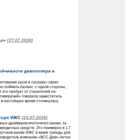
ал»
[27.07.2026]
тойчивости девелопера и
итования ушли в «усушку» своих
но поймать баланс: с одной стороны,
А это требует от строителей по-
отиворечий» говорила заместитель
и в настоящее время столкнулась
кторе ИЖС
[23.07.2026]
ных драйверов ипотечного рынка: за
кредитных средств. Это примерно в 1,7
ркутском рынке ИЖС и какие тренды для
руководитель компании «ВСС Дом» Антон