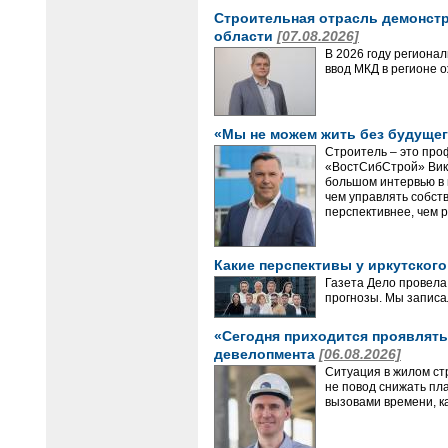
Строительная отрасль демонстр
области
[07.08.2026]
В 2026 году региона
ввод МКД в регионе 
«Мы не можем жить без будущег
Строитель – это про
«ВостСибСтрой» Викт
большом интервью в 
чем управлять собст
перспективнее, чем р
Какие перспективы у иркутског
Газета Дело провела
прогнозы. Мы записа
«Сегодня приходится проявлять 
девелопмента
[06.08.2026]
Ситуация в жилом ст
не повод снижать пл
вызовами времени, ка