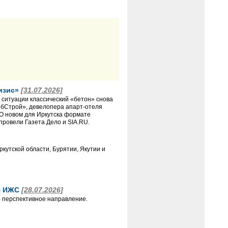
ризис»
[31.07.2026]
 ситуации классический «бетон» снова
ибСтрой», девелопера апарт-отеля
О новом для Иркутска формате
провели Газета Дело и SIA.RU.
кутской области, Бурятии, Якутии и
ля ИЖС
[28.07.2026]
 перспективное направление.