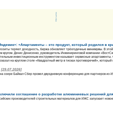
Эндемик»: «Апартаменты – это продукт, который родился в к
позиты теряют доходность, биржа обновляет трёхгодичные минимумы. В этой
м кругом. Денис Денисенко, руководитель Инжиниринговой компании «ВостС
ательным инвестиционным инструментом называет сервисные апартаменты. 
сказал на круглом столе «Квадратный метр в тисках противоречий», который 
а
[29.07.2026]
 на озере Байкал Сбер провел двухдневную конференцию для партнеров из Ир
заключили соглашение о разработке алюминиевых решений д
сийских производителей строительных материалов для ИЖС запускает новое