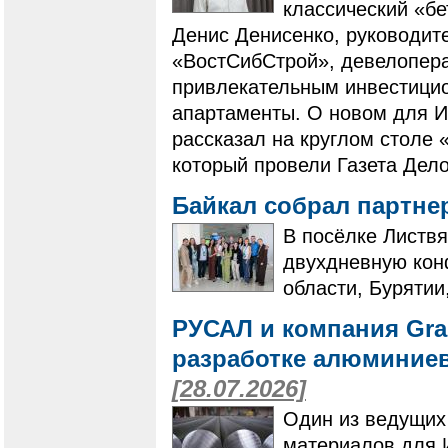
классический «бе
Денис Денисенко, руководит
«ВостСибСтрой», девелопера
привлекательным инвестици
апартаменты. О новом для И
рассказал на круглом столе 
который провели Газета Дело
Байкал собрал партне
В посёлке Листвя
двухдневную кон
области, Бурятии
РУСАЛ и компания Gra
разработке алюминие
[28.07.2026]
Один из ведущих
материалов для 