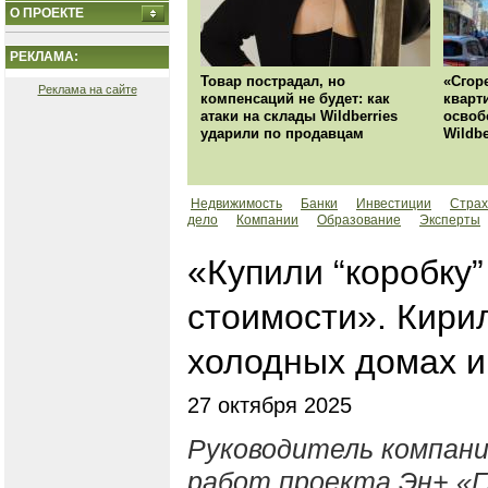
О ПРОЕКТЕ
РЕКЛАМА:
Товар пострадал, но
«Сгор
Реклама на сайте
компенсаций не будет: как
кварт
атаки на склады Wildberries
освоб
ударили по продавцам
Wildbe
Недвижимость
Банки
Инвестиции
Страх
дело
Компании
Образование
Эксперты
«Купили “коробку”
стоимости». Кири
холодных домах и
27 октября 2025
Руководитель компани
работ проекта Эн+ «Г