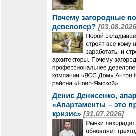
Почему загородные по
девелопер?
[03.08.2026
Порой складывает
строят все кому 
заработать, и ст
архитекторы. Почему загоро
профессиональнее девелопер
компании «ВСС Дом» Антон К
района «Ново-Ямской».
Денис Денисенко, апа
«Апартаменты – это п
кризис»
[31.07.2026]
Рынки лихорадит
обновляет трёхг