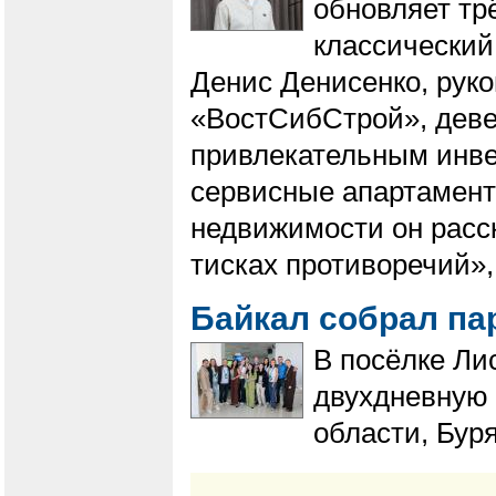
обновляет тр
классический
Денис Денисенко, рук
«ВостСибСтрой», деве
привлекательным инв
сервисные апартамент
недвижимости он расск
тисках противоречий»,
Байкал собрал па
В посёлке Ли
двухдневную 
области, Буря