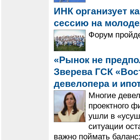
ИНК организует к
сессию на молод
Форум пройде
«Рынок не предпол
Зверева ГСК «Вост
девелопера и ипо
Многие девел
проектного ф
ушли в «усуш
ситуации ост
важно поймать баланс: