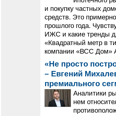
ипотечного р
и покупку частных до
средств. Это примерно
прошлого года. Чувств
ИЖС и какие тренды дл
«Квадратный метр в т
компании «ВСС Дом» А
«Не просто постро
– Евгений Михале
премиального се
Аналитики ры
нем относите
противополож