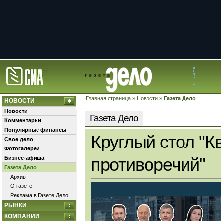
Главная страница
»
Новости
»
Газета Дело
НОВОСТИ
Новости
Газета Дело
Комментарии
Популярные финансы
Круглый стол "К
Свое дело
Фотогалереи
Бизнес-афиша
противоречий"
Газета Дело
Архив
О газете
Реклама в Газете Дело
РЫНКИ
КОМПАНИИ