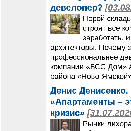
девелопер?
[03.08
Порой склады
строят все к
заработать, и
архитекторы. Почему 
профессиональнее дев
компании «ВСС Дом» А
района «Ново-Ямской»
Денис Денисенко,
«Апартаменты – э
кризис»
[31.07.202
Рынки лихора