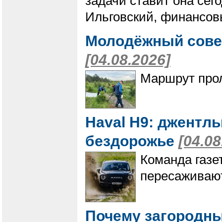
задачи ставит она сег
Ильговский, финансов
Молодёжный совет
[04.08.2026]
Маршрут прол
Haval H9: джентль
бездорожье
[04.08
Команда газе
пересаживают
Почему загородны