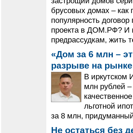
застрощий домов сери
брусовых домах – как г
популярность договор 
проекта в ДОМ.РФ? И 
предрассудкам, жить т
«Дом за 6 млн – э
разрыве на рынк
В иркутском 
млн рублей – 
качественное
льготной ипо
за 8 млн, придуманны
Не остаться без д