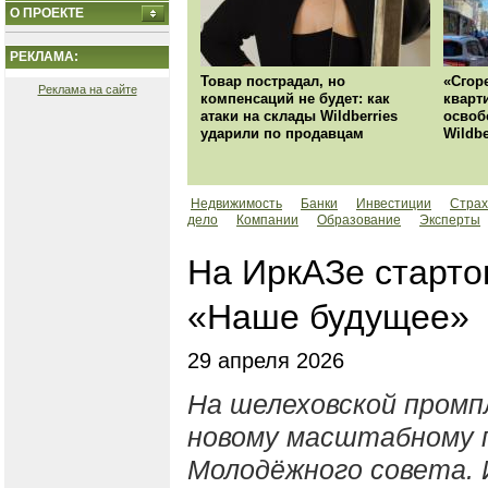
О ПРОЕКТЕ
РЕКЛАМА:
Товар пострадал, но
«Сгор
Реклама на сайте
компенсаций не будет: как
кварт
атаки на склады Wildberries
освоб
ударили по продавцам
Wildbe
Недвижимость
Банки
Инвестиции
Страх
дело
Компании
Образование
Эксперты
На ИркАЗе старто
«Наше будущее»
29 апреля 2026
На шелеховской пром
новому масштабному 
Молодёжного совета.