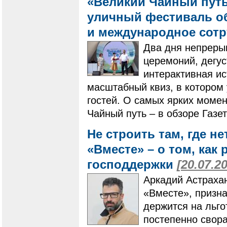
«Великий Чайный путь
уличный фестиваль о
и международное сот
Два дня непреры
церемоний, дегус
интерактивная ис
масштабный квиз, в котором 
гостей. О самых ярких моме
Чайный путь – в обзоре Газе
Не строить там, где не
«Вместе» – о том, как
господдержки
[20.07.2
Аркадий Астрахан
«Вместе», призна
держится на льго
постепенно свора