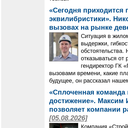
«Сегодня приходится 
эквилибристики». Нико
вызовах на рынке де
Ситуация в жилом
выдержки, гибко
обстоятельства. 
отказываться от 
гендиректор ГК 
вызовами времени, какие пла
будущее, он рассказал наше
«Сплоченная команда 
достижение». Максим И
позволяет компании ра
[05.08.2026]
Компания «Строй