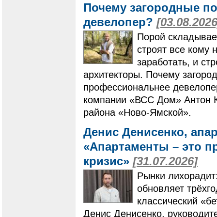
Почему загородные по
девелопер?
[03.08.2026
Порой складывает
строят все кому 
заработать, и ст
архитекторы. Почему загоро
профессиональнее девелопер
компании «ВСС Дом» Антон К
района «Ново-Ямской».
Денис Денисенко, апа
«Апартаменты – это п
кризис»
[31.07.2026]
Рынки лихорадит
обновляет трёхг
классический «бе
Денис Денисенко, руководит