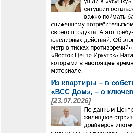
ушли в «усушку» 
ситуации остатьс
важно поймать ба
сниженному потребительскому
своего продукта. А это треб
ювелирных действий. Об это
метр в тисках противоречий»
«Восток Центр Иркутск» Ната
которыми в настоящее время
материале.
Из квартиры – в собс
«ВСС Дом», – о ключе
[23.07.2026]
По данным Центр
жилищное строит
драйверов ипотеч
строительство и покупку ча