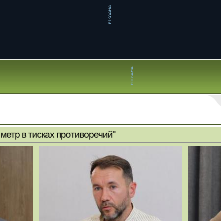
метр в тисках противоречий"