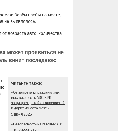
аемся: берём пробы на месте,
ов не выявлялось.
 от возраста авто, количества
ива может проявиться не
тель винит последнюю
ых
Читайте также:
но,
«От запрета к празднику: как
а —
иркутская сеть АЗС БРК
защищает детей от опасностей
и дарит им лето мечты»
5 июня 2026
«Безопасность на газовых АЗС
– в приоритете!»