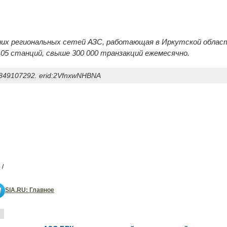
ших региональных сетей АЗС, работающая в Иркутской област
105 станций, свыше 300 000 транзакций ежемесячно.
49107292. erid:2VfnxwNHBNA
 /
SIA.RU: Главное