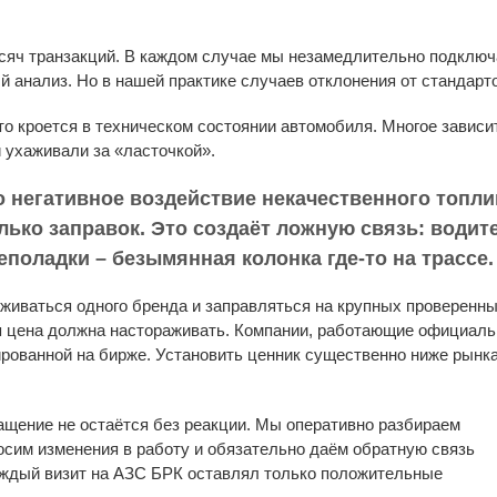
тысяч транзакций. В каждом случае мы незамедлительно подключ
 анализ. Но в нашей практике случаев отклонения от стандарт
то кроется в техническом состоянии автомобиля. Многое зависит
 ухаживали за «ласточкой».
о негативное воздействие некачественного топл
колько заправок. Это создаёт ложную связь: води
еполадки – безымянная колонка где-то на трассе.
иваться одного бренда и заправляться на крупных проверенн
 цена должна настораживать. Компании, работающие официаль
ированной на бирже. Установить ценник существенно ниже рынк
ращение не остаётся без реакции. Мы оперативно разбираем
осим изменения в работу и обязательно даём обратную связь
каждый визит на АЗС БРК оставлял только положительные