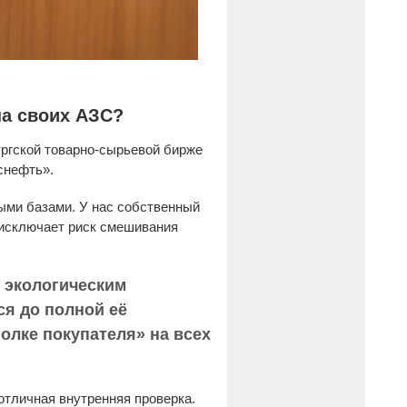
на своих АЗС?
ургской товарно‑сырьевой бирже
снефть».
ыми базами. У нас собственный
 исключает риск смешивания
е экологическим
ся до полной её
олке покупателя» на всех
отличная внутренняя проверка.