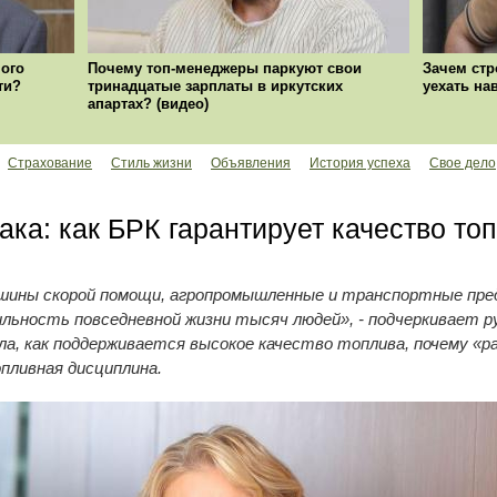
ого
Почему топ-менеджеры паркуют свои
Зачем стр
ти?
тринадцатые зарплаты в иркутских
уехать на
апартах? (видео)
Страхование
Стиль жизни
Объявления
История успеха
Свое дело
ака: как БРК гарантирует качество то
шины скорой помощи, агропромышленные и транспортные пре
ьность повседневной жизни тысяч людей», - подчеркивает 
ла, как поддерживается высокое качество топлива, почему «р
пливная дисциплина.