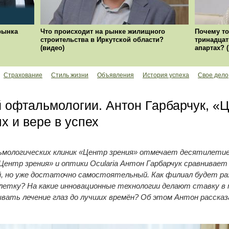
рынка
Что происходит на рынке жилищного
Почему то
строительства в Иркутской области?
тринадцат
(видео)
апартах? 
Страхование
Стиль жизни
Объявления
История успеха
Свое дело
 офтальмологии. Антон Гарбарчук, «Ц
х и вере в успех
мологических клиник «Центр зрения» отмечает десятилетие.
«Центр зрения» и оптики Ocularia Антон Гарбарчук сравнивае
ый, но уже достаточно самостоятельный. Как филиал будет р
летку? На какие инновационные технологии делают ставку в 
вать лечение глаз до лучших времён? Об этом Антон рассказ