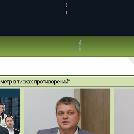
метр в тисках противоречий"