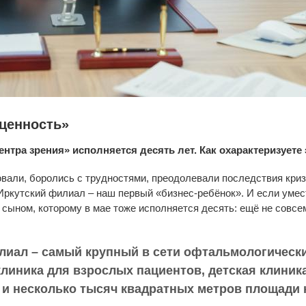
 ценность»
нтра зрения» исполняется десять лет. Как охарактеризуете
овали, боролись с трудностями, преодолевали последствия криз
ркутский филиал – наш первый «бизнес-ребёнок». И если умест
 сыном, которому в мае тоже исполняется десять: ещё не совсе
лиал – самый крупный в сети офтальмологически
клиника для взрослых пациентов, детская клиника
 и несколько тысяч квадратных метров площади н