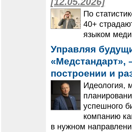
[12.05.2026]
По статистик
40+ страдают
языком меди
Управляя будущи
«Медстандарт», 
построении и ра
Идеология, м
планировани
успешного б
компанию ка
в нужном направлени