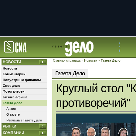
Главная страница
»
Новости
»
Газета Дело
НОВОСТИ
Новости
Газета Дело
Комментарии
Популярные финансы
Круглый стол "
Свое дело
Фотогалереи
Бизнес-афиша
противоречий"
Газета Дело
Архив
О газете
Реклама в Газете Дело
РЫНКИ
КОМПАНИИ