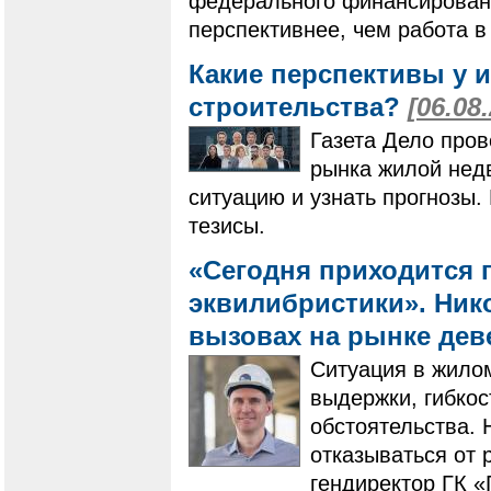
федерального финансировани
перспективнее, чем работа в
Какие перспективы у 
строительства?
[06.08
Газета Дело пров
рынка жилой нед
ситуацию и узнать прогнозы
тезисы.
«Сегодня приходится 
эквилибристики». Нико
вызовах на рынке де
Ситуация в жилом
выдержки, гибко
обстоятельства. 
отказываться от 
гендиректор ГК 