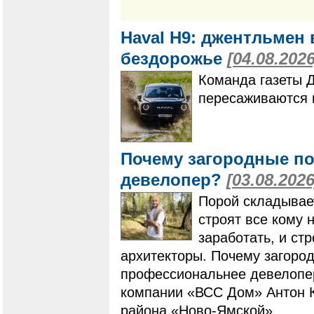
Haval H9: джентльмен 
бездорожье
[04.08.2026
Команда газеты 
пересаживаются 
Почему загородные по
девелопер?
[03.08.2026
Порой складывает
строят все кому 
заработать, и ст
архитекторы. Почему загоро
профессиональнее девелопер
компании «ВСС Дом» Антон К
района «Ново-Ямской».