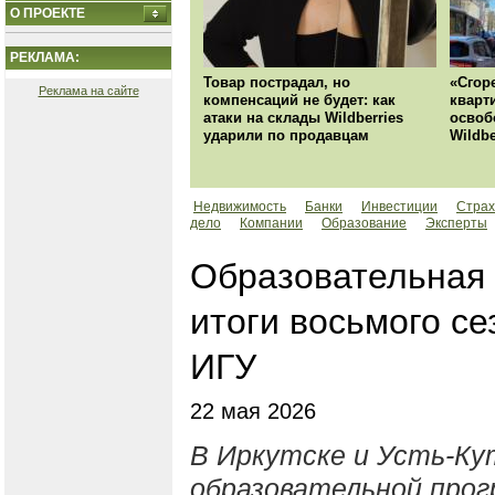
О ПРОЕКТЕ
РЕКЛАМА:
Товар пострадал, но
«Сгор
Реклама на сайте
компенсаций не будет: как
кварт
атаки на склады Wildberries
освоб
ударили по продавцам
Wildbe
Недвижимость
Банки
Инвестиции
Страх
дело
Компании
Образование
Эксперты
Образовательная 
итоги восьмого с
ИГУ
22 мая 2026
В Иркутске и Усть-Ку
образовательной про