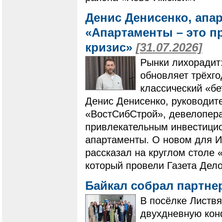
Денис Денисенко, апа
«Апартаменты – это п
кризис»
[31.07.2026]
Рынки лихорадит
обновляет трёхг
классический «бе
Денис Денисенко, руководит
«ВостСибСтрой», девелопера
привлекательным инвестици
апартаменты. О новом для И
рассказал на круглом столе 
который провели Газета Дело
Байкал собрал партне
В посёлке Листвя
двухдневную кон