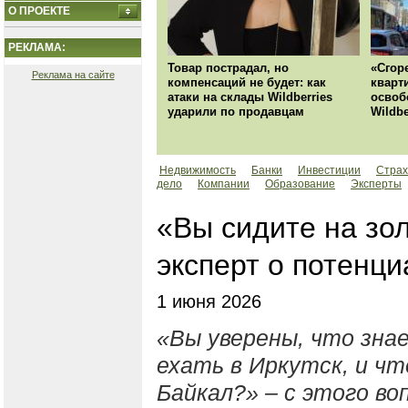
О ПРОЕКТЕ
РЕКЛАМА:
Товар пострадал, но
«Сгор
Реклама на сайте
компенсаций не будет: как
кварт
атаки на склады Wildberries
освоб
ударили по продавцам
Wildbe
Недвижимость
Банки
Инвестиции
Страх
дело
Компании
Образование
Эксперты
«Вы сидите на зо
эксперт о потенц
1 июня 2026
«Вы уверены, что зна
ехать в Иркутск, и чт
Байкал?» – с этого во