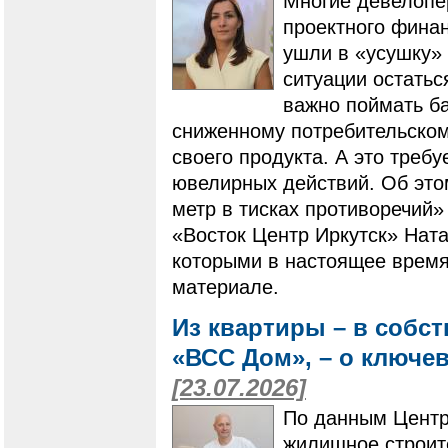
Многие девелопе
проектного фина
ушли в «усушку» 
ситуации остатьс
важно поймать ба
сниженному потребительскому
своего продукта. А это треб
ювелирных действий. Об это
метр в тисках противоречий»
«Восток Центр Иркутск» Ната
которыми в настоящее время
материале.
Из квартиры – в собс
«ВСС Дом», – о ключе
[23.07.2026]
По данным Центр
жилищное строит