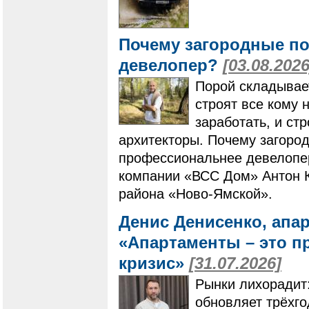
Почему загородные по
девелопер?
[03.08.2026
Порой складывает
строят все кому 
заработать, и ст
архитекторы. Почему загоро
профессиональнее девелопер
компании «ВСС Дом» Антон К
района «Ново-Ямской».
Денис Денисенко, апа
«Апартаменты – это п
кризис»
[31.07.2026]
Рынки лихорадит
обновляет трёхг