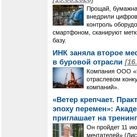
Прощай, бумажна
внедрили цифров
контроль оборудо
смартфоном, сканируют метк
базу.
ИНК заняла второе ме
в буровой отрасли
[16
Компания ООО «И
отраслевом конк
компаний».
«Ветер крепчает. Пра
эпоху перемен»: Акад
приглашает на тренин
Он пройдет 11 ию
мечтателей» (Лис