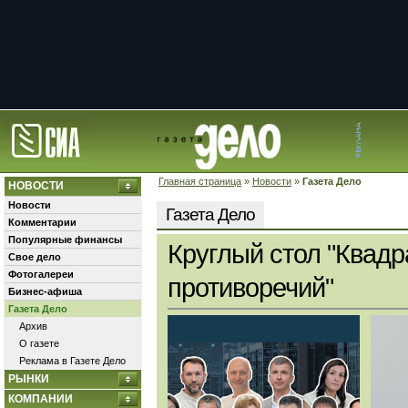
Главная страница
»
Новости
»
Газета Дело
НОВОСТИ
Новости
Газета Дело
Комментарии
Популярные финансы
Круглый стол "Квадр
Свое дело
Фотогалереи
противоречий"
Бизнес-афиша
Газета Дело
Архив
О газете
Реклама в Газете Дело
РЫНКИ
КОМПАНИИ