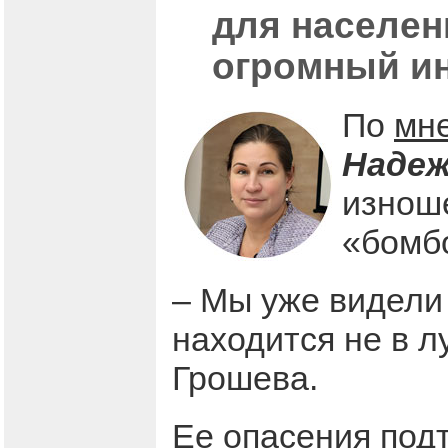
для населен
огромный и
По
мн
Надеж
изнош
«бомб
– Мы уже видели 
находится не в л
Грошева.
Ее опасения по