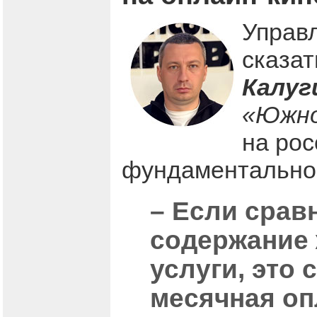
Управ
сказат
Калуг
«Южно
на рос
фундаментально
– Если срав
содержание 
услуги, это
месячная оп