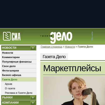
Главная страница
»
Новости
»
Газета Дело
НОВОСТИ
Новости
Газета Дело
Комментарии
Популярные финансы
Маркетплейсы
Свое дело
Фотогалереи
Бизнес-афиша
Газета Дело
Архив
О газете
Реклама в Газете Дело
РЫНКИ
КОМПАНИИ