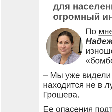
для населен
огромный и
По
мн
Надеж
изнош
«бомб
– Мы уже видели 
находится не в л
Грошева.
Ее опасения по