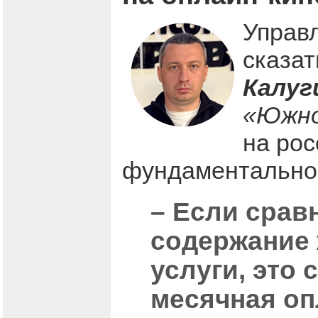
Управ
сказат
Калуг
«Южно
на рос
фундаментально
– Если срав
содержание 
услуги, это
месячная оп