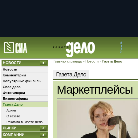
Главная страница
»
Новости
»
Газета Дело
НОВОСТИ
Новости
Газета Дело
Комментарии
Популярные финансы
Маркетплейсы
Свое дело
Фотогалереи
Бизнес-афиша
Газета Дело
Архив
О газете
Реклама в Газете Дело
РЫНКИ
КОМПАНИИ