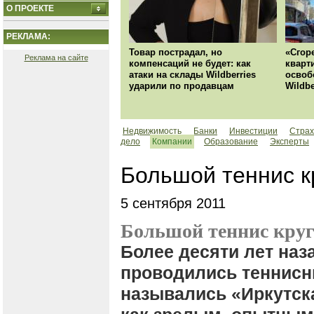
О ПРОЕКТЕ
РЕКЛАМА:
Товар пострадал, но
«Сгор
Реклама на сайте
компенсаций не будет: как
кварт
атаки на склады Wildberries
освоб
ударили по продавцам
Wildbe
Недвижимость
Банки
Инвестиции
Страх
дело
Компании
Образование
Эксперты
Большой теннис к
5 сентября 2011
Большой теннис круг
Более десяти лет наз
проводились теннисн
назывались «Иркутск