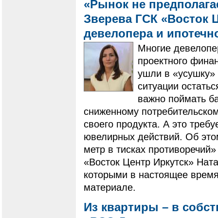
«Рынок не предполагае
Зверева ГСК «Восток Ц
девелопера и ипотечн
Многие девелопе
проектного фина
ушли в «усушку» 
ситуации остатьс
важно поймать ба
сниженному потребительскому
своего продукта. А это треб
ювелирных действий. Об это
метр в тисках противоречий»
«Восток Центр Иркутск» Ната
которыми в настоящее время
материале.
Из квартиры – в собс