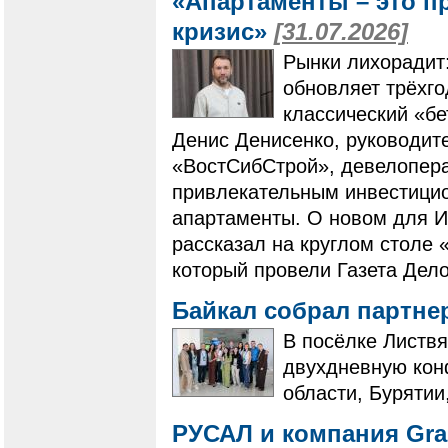
«Апартаменты – это п
кризис»
[31.07.2026]
Рынки лихорадит
обновляет трёхг
классический «бе
Денис Денисенко, руководит
«ВостСибСтрой», девелопера
привлекательным инвестици
апартаменты. О новом для И
рассказал на круглом столе 
который провели Газета Дело
Байкал собрал партне
В посёлке Листвя
двухдневную кон
области, Бурятии
РУСАЛ и компания Gra