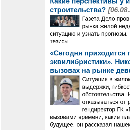
Какие перспективы у 
строительства?
[06.08
Газета Дело пров
рынка жилой нед
ситуацию и узнать прогнозы
тезисы.
«Сегодня приходится 
эквилибристики». Нико
вызовах на рынке де
Ситуация в жилом
выдержки, гибко
обстоятельства. 
отказываться от 
гендиректор ГК 
вызовами времени, какие пла
будущее, он рассказал наше