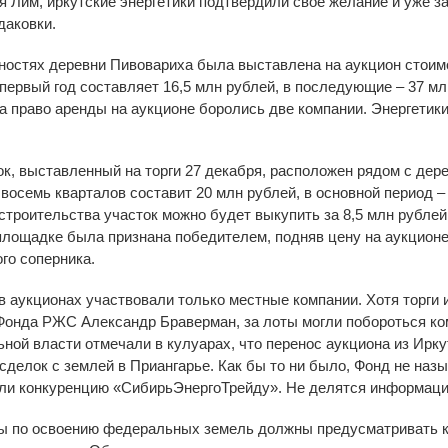
Лим, иркутские энергетики подтвердили свое желание и уже з
даковки.
тностях деревни Пивовариха была выставлена на аукцион стоимо
в первый год составляет 16,5 млн рублей, в последующие – 37 м
За право аренды на аукционе боролись две компании. Энергети
к, выставленный на торги 27 декабря, расположен рядом с дер
е восемь кварталов составит 20 млн рублей, в основной период –
 строительства участок можно будет выкупить за 8,5 млн рублей
лощадке была признана победителем, подняв цену на аукционе 
го соперника.
 аукционах участвовали только местные компании. Хотя торги 
 Фонда РЖС Александр Браверман, за лоты могли побороться ком
ной власти отмечали в кулуарах, что перенос аукциона из Ирку
 сделок с землей в Приангарье. Как бы то ни было, Фонд не наз
ли конкуренцию «СибирьЭнергоТрейду». Не делятся информацие
ы по освоению федеральных земель должны предусматривать к