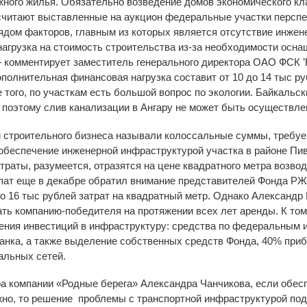
жного жилья. Обязательно возведение домов экономического кл
считают выставленные на аукцион федеральные участки перспе
рядом факторов, главным из которых является отсутствие инже
грузка на стоимость строительства из-за необходимости оснащ
– комментирует заместитель генерального директора ОАО ФСК ’Н
полнительная финансовая нагрузка составит от 10 до 14 тыс ру
того, по участкам есть большой вопрос по экологии. Байкальски
 поэтому слив канализации в Ангару не может быть осуществлен
 строительного бизнеса называли колоссальные суммы, требу
обеспечение инженерной инфраструктурой участка в районе Пив
траты, разумеется, отразятся на цене квадратного метра возво
ат еще в декабре обратил внимание представителей Фонда РЖС
до 16 тыс рублей затрат на квадратный метр. Однако Александ
ть компанию-победителя на протяжении всех лет аренды. К то
ения инвестиций в инфраструктуру: средства по федеральным 
анка, а также выделение собственных средств Фонда, 40% приб
альных сетей.
а компании «Родные берега» Александра Чанчикова, если обес
жно, то решение проблемы с транспортной инфраструктурой по