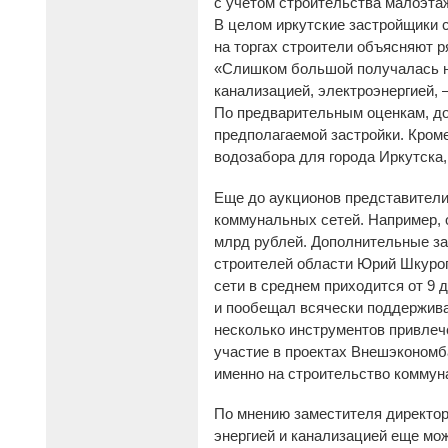
с учетом строительства малоэта
В целом иркутские застройщики 
на торгах строители объясняют 
«Слишком большой получалась на
канализацией, электроэнергией, 
По предварительным оценкам, до
предполагаемой застройки. Кроме 
водозабора для города Иркутска,
Еще до аукционов представители
коммунальных сетей. Например, 
млрд рублей. Дополнительные за
строителей области Юрий Шкуроп
сети в среднем приходится от 9 
и пообещал всячески поддержива
несколько инструментов привлеч
участие в проектах Внешэкономб
именно на строительство коммун
По мнению заместителя директор
энергией и канализацией еще мо