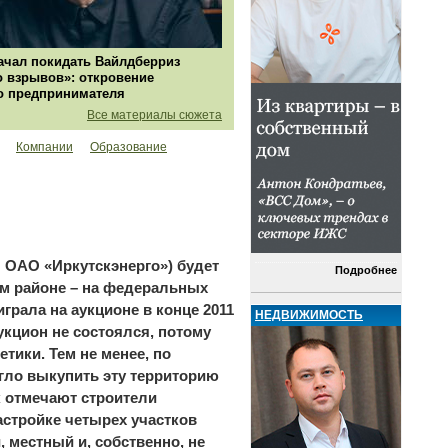
ачал покидать Вайлдберриз
о взрывов»: откровение
о предпринимателя
Все материалы сюжета
Компании
Образование
 ОАО «Иркутскэнерго») будет
Подробнее
ом районе – на федеральных
грала на аукционе в конце 2011
НЕДВИЖИМОСТЬ
укцион не состоялся, потому
етики. Тем не менее, по
гло выкупить эту территорию
к отмечают строители
астройке четырех участков
 местный и, собственно, не