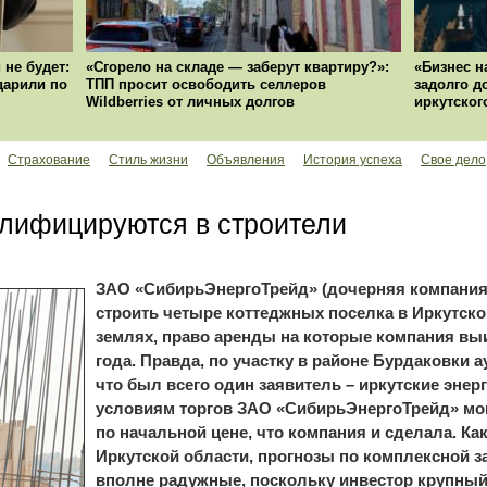
 не будет:
«Сгорело на складе — заберут квартиру?»:
«Бизнес н
ударили по
ТПП просит освободить селлеров
задолго д
Wildberries от личных долгов
иркутског
Страхование
Стиль жизни
Объявления
История успеха
Свое дело
алифицируются в строители
ЗАО «СибирьЭнергоТрейд» (дочерняя компания
строить четыре коттеджных поселка в Иркутск
землях, право аренды на которые компания выи
года. Правда, по участку в районе Бурдаковки а
что был всего один заявитель – иркутские энерг
условиям торгов ЗАО «СибирьЭнергоТрейд» мо
по начальной цене, что компания и сделала. Ка
Иркутской области, прогнозы по комплексной з
вполне радужные, поскольку инвестор крупный,