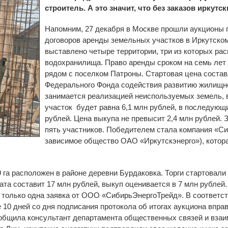
строитель. А это значит, что без заказов иркутс
Напомним, 27 декабря в Москве прошли аукционы 
договоров аренды земельных участков в Иркутском
выставлено четыре территории, три из которых ра
водохранилища. Право аренды сроком на семь лет 
рядом с поселком Патроны. Стартовая цена состав
Федерального Фонда содействия развитию жилищно
занимается реализацией неиспользуемых земель, в
участок будет равна 6,1 млн рублей, в последующи
рублей. Цена выкупа не превысит 2,4 млн рублей. 
пять участников. Победителем стала компания «С
зависимое общество ОАО «Иркутскэнерго»), кото
га расположен в районе деревни Бурдаковка. Торги стартовали 
лата составит 17 млн рублей, выкуп оценивается в 7 млн рублей
а только одна заявка от ООО «СибирьЭнергоТрейд». В соответст
 10 дней со дня подписания протокола об итогах аукциона впра
ообщила консультант департамента общественных связей и вза