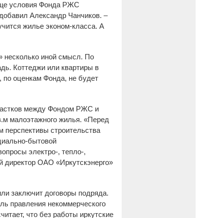
обще условия Фонда РЖС
 добавил Александр Чанчиков. –
учится жилье эконом-класса. А
» несколько иной смысл. По
дь. Коттеджи или квартиры в
, по оценкам Фонда, не будет
частков между Фондом РЖС и
в.м малоэтажного жилья. «Перед
м перспективы строительства
оциально-бытовой
просы электро-, тепло-,
ый директор ОАО «Иркутскэнерго»
или заключит договоры подряда.
ль правления некоммерческого
читает, что без работы иркутские