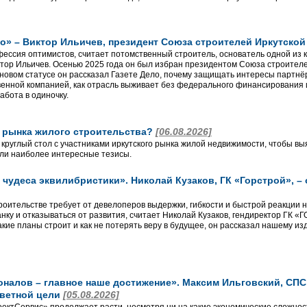
о» – Виктор Ильичев, президент Союза строителей Иркутско
фессия оптимистов, считает потомственный строитель, основатель одной из 
ор Ильичев. Осенью 2025 года он был избран президентом Союза строителей
новом статусе он рассказал Газете Дело, почему защищать интересы партнёр
венной компанией, как отрасль выживает без федерального финансирования 
абота в одиночку.
о рынка жилого строительства?
[06.08.2026]
 круглый стол с участниками иркутского рынка жилой недвижимости, чтобы вы
ли наиболее интересные тезисы.
чудеса эквилибристики». Николай Кузаков, ГК «Горстрой», –
роительстве требует от девелоперов выдержки, гибкости и быстрой реакции 
анку и отказываться от развития, считает Николай Кузаков, гендиректор ГК 
кие планы строит и как не потерять веру в будущее, он рассказал нашему из
алов – главное наше достижение». Максим Ильговский, СПС, 
аветной цели
[05.08.2026]