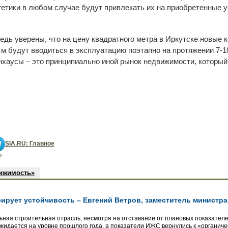
гетики в любом случае будут привлекать их на приобретенные 
едь уверены, что на цену квадратного метра в Иркутске новые 
 м будут вводиться в эксплуатацию поэтапно на протяжении 7-10
нхаусы – это принципиально иной рынок недвижимости, который 
SIA.RU: Главное
»
вижимость»
ирует устойчивость – Евгений Ветров, заместитель министра
льная строительная отрасль, несмотря на отставание от плановых показателе
ожидается на уровне прошлого года, а показатели ИЖС вернулись к «органич