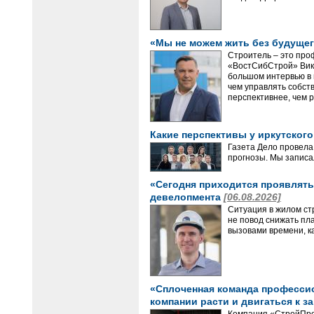
«Мы не можем жить без будущег
Строитель – это про
«ВостСибСтрой» Викт
большом интервью в 
чем управлять собст
перспективнее, чем р
Какие перспективы у иркутског
Газета Дело провела
прогнозы. Мы записа
«Сегодня приходится проявлять 
девелопмента
[06.08.2026]
Ситуация в жилом ст
не повод снижать пл
вызовами времени, ка
«Сплоченная команда профессион
компании расти и двигаться к з