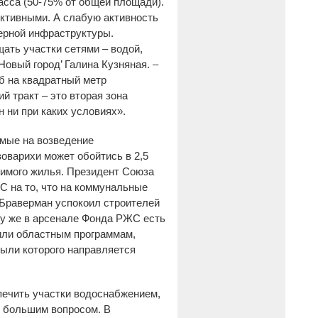
асса (50-75% от общей площади).
ктивными. А слабую активность
нерной инфраструктуры.
ать участки сетями – водой,
овый город’ Галина Кузняная. –
б на квадратный метр
й тракт – это вторая зона
 ни при каких условиях».
емые на возведение
оварихи может обойтись в 2,5
димого жилья. Президент Союза
 на то, что на коммунальные
р Браверман успокоил строителей
му же в арсенале Фонда РЖС есть
или областным программам,
ыли которого направляется
печить участки водоснабжением,
д большим вопросом. В