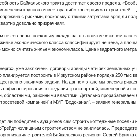
собность Байкальского тракта достигает своего предела. «Во
ивлечения крупного инвестора либо консорциума строителей, –
сопряжена с рисками, поскольку с такими затратами вряд ли пол
квартир довольно призрачная».
м не согласны, поскольку вкладывают в понятие «эконом-класс
жилье экономического класса классифицирует не цена, а площа
е можно считать жильем эконом-класса. Цена квадратного метра
энерго», уже заключены договоры аренды четырех земельных у
 планируется построить в Иркутском районе порядка 250 тыс к
щественно-значимая задача. На данном этапе мы рассматривае
ь софинансирования в создании транспортной, инженерной и с
 областными, районными властями. Детально прорабатываем во
ктросетевой компанией’ и МУП ’Водоканал’, – заявил генеральн
дет ли победитель аукционов сам строить коттеджные поселки 
гоТрейд» жилищным строительством не занималась. Председате
рганизация строителей Байкальского региона» Сергей Брилка с