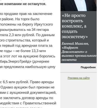
кие компании не останутся.
по продаже прав на заключение
 районе. На торги было
сположены на берегу Иркутского
разыгрывалось на 34 гектара
ляла 2,3 млн рублей. По данным
го строительства, который и
 первый год арендная плата за
е годы – не более 13,3 млн
За этот лот на аукционе боролись
ибирьЭнергоТрейд» (дочернее
рая предложила наибольшую цену
Подробнее
Реклама на сайте
с 6,5 млн рублей. Право аренды
. Однако аукцион был признан не
вии с аукционной документацией,
ве заключить договор аренды по
имодействия с Правительственной