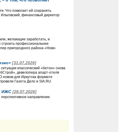
– о том, что позволяет
и. Что помогает ей сохранять
м Ильговский, финансовый директор
емли, желающие заработать, и
ны строить профессиональнее
пер пригородного района «Ново-
ризис»
[31.07.2026]
 ситуации классический «бетон» снова
ибСтрой», девелопера апарт-отеля
О новом для Иркутска формате
провели Газета Дело и SIA.RU.
ля ИЖС
[28.07.2026]
 перспективное направление.