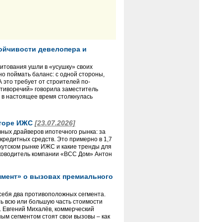
тойчивости девелопера и
итования ушли в «усушку» своих
но поймать баланс: с одной стороны,
А это требует от строителей по-
отиворечий» говорила заместитель
и в настоящее время столкнулась
кторе ИЖС
[23.07.2026]
ных драйверов ипотечного рынка: за
кредитных средств. Это примерно в 1,7
ркутском рынке ИЖС и какие тренды для
руководитель компании «ВСС Дом» Антон
опмент» о вызовах премиального
себя два противоположных сегмента.
ть всю или большую часть стоимости
. Евгений Михалёв, коммерческий
ым сегментом стоят свои вызовы – как