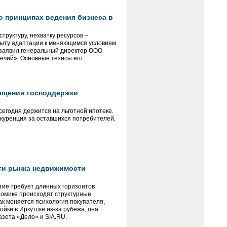
о принципах ведения бизнеса в
руктуру, нехватку ресурсов –
пыту адаптации к меняющимся условиям.
 заявил генеральный директор ООО
речий». Основные тезисы его
кращении господдержки
сегодня держится на льготной ипотеке.
нкуренция за оставшихся потребителей.
ти рынка недвижимости
итие требует длинных горизонтов
ономике происходят структурные
ак меняется психология покупателя,
йки в Иркутске из-за рубежа, она
азета «Дело» и SIA.RU.