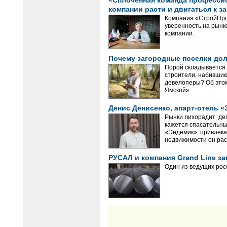
«Сплоченная команда профессион
компании расти и двигаться к з
Компания «СтройПрое
уверенность на рынке
компании.
Почему загородные поселки до
Порой складывается 
строители, набившие
девелоперы? Об этом
Ямской».
Денис Денисенко, апарт-отель «
Рынки лихорадит: де
кажется спасательны
«Эндемик», привлек
недвижимости он рас
РУСАЛ и компания Grand Line 
Один из ведущих рос