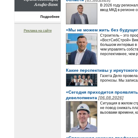
В 2026 году региона
ввод МКД в регионе 
Подробнее
«Мы не можем жить без будущег
Реклама на сайте
Строитель – это про
«ВостСибСтрой» Викт
большом интервью в 
чем управлять собст
перспективнее, чем р
Какие перспективы у иркутског
Газета Дело провела
прогнозы. Мы записа
«Сегодня приходится проявлять 
девелопмента
[06.08.2026]
Ситуация в жилом ст
не повод снижать пл
вызовами времени, ка