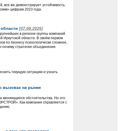
й, все же демонстрирует устойчивость:
еским» цифрам 2023 года.
й области
[07.08.2026]
крупнейших в регионе группы компаний
 Иркутской области. В своём первом
ов по бизнесу психологически сложнее,
и почему стратегия объединения
яснить текущую ситуацию и узнать
 о вызовах на рынке
на меняющиеся обстоятельства. Но это
«ГОРСТРОЙ». Как компания справляется с
данию.