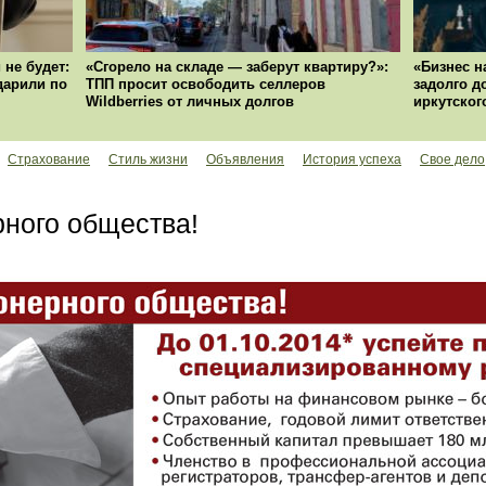
 не будет:
«Сгорело на складе — заберут квартиру?»:
«Бизнес н
ударили по
ТПП просит освободить селлеров
задолго д
Wildberries от личных долгов
иркутског
Страхование
Стиль жизни
Объявления
История успеха
Свое дело
ного общества!