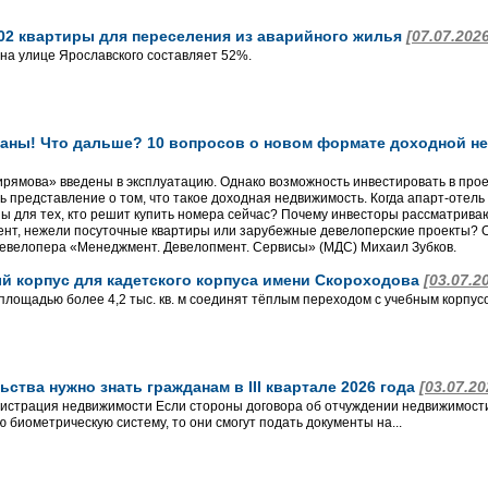
402 квартиры для переселения из аварийного жилья
[07.07.202
 на улице Ярославского составляет 52%.
аны! Что дальше? 10 вопросов о новом формате доходной не
ямова» введены в эксплуатацию. Однако возможность инвестировать в проек
 представление о том, что такое доходная недвижимость. Когда апарт-отель
ы для тех, кто решит купить номера сейчас? Почему инвесторы рассматрив
нт, нежели посуточные квартиры или зарубежные девелоперские проекты? О
евелопера «Менеджмент. Девелопмент. Сервисы» (МДС) Михаил Зубков.
ый корпус для кадетского корпуса имени Скороходова
[03.07.2
площадью более 4,2 тыс. кв. м соединят тёплым переходом с учебным корпус
ьства нужно знать гражданам в III квартале 2026 года
[03.07.20
гистрация недвижимости Если стороны договора об отчуждении недвижимо
 биометрическую систему, то они смогут подать документы на...