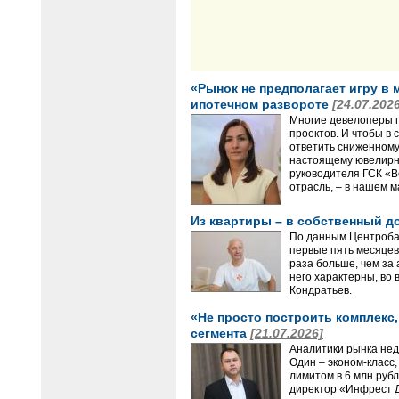
«Рынок не предполагает игру в 
ипотечном развороте
[24.07.202
Многие девелоперы п
проектов. И чтобы в
ответить сниженному 
настоящему ювелирны
руководителя ГСК «В
отрасль, – в нашем 
Из квартиры – в собственный д
По данным Центробан
первые пять месяцев
раза больше, чем за
него характерны, во
Кондратьев.
«Не просто построить комплекс
сегмента
[21.07.2026]
Аналитики рынка нед
Один – эконом-класс
лимитом в 6 млн руб
директор «Инфрест Д