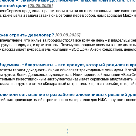
алов – главное наше достижение». Максим Ильговский, СПС, 
аветной цели
[05.08.2026]
ктСервис» продолжает расти, несмотря ни на какие экономические сложност
, какие цели и задачи ставит она сегодня перед собой, нам рассказал Макси
лжен строить девелопер?
[03.08.2026]
впечатление, что жилье за городом строят все кому не лень – и владельцы з
 руку на подрядах, и архитекторы. Почему загородные поселки все же долж
 рассказывает руководитель компании «ВСС Дом» Антон Кондратьев, девело
Эндемик»: «Апартаменты – это продукт, который родился в к
позиты теряют доходность, биржа обновляет трёхгодичные минимумы. В этой
м кругом. Денис Денисенко, руководитель Инжиниринговой компании «ВостС
ательным инвестиционным инструментом называет сервисные апартаменты. 
сказал на круглом столе «Квадратный метр в тисках противоречий», который 
заключили соглашение о разработке алюминиевых решений д
сийских производителей строительных материалов для ИЖС запускает новое