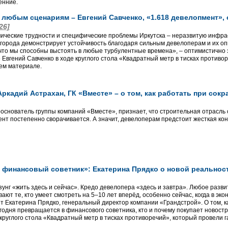
енние.
 любым сценариям – Евгений Савченко, «1.618 девелопмент», 
26]
ические трудности и специфические проблемы Иркутска – неразвитую инфраст
города демонстрирует устойчивость благодаря сильным девелоперам и их о
 что мы способны выстоять в любые турбулентные времена», – оптимистично
 Евгений Савченко в ходе круглого стола «Квадратный метр в тисках противо
ем материале.
 Аркадий Астрахан, ГК «Вместе» – о том, как работать при со
ооснователь группы компаний «Вместе», признает, что строительная отрасль 
ент постепенно сворачивается. А значит, девелоперам предстоит жесткая ко
 финансовый советник»: Екатерина Прядко о новой реальнос
зунг «жить здесь и сейчас». Кредо девелопера «здесь и завтра». Любое разв
ют те, кто умеет смотреть на 5–10 лет вперёд, особенно сейчас, когда в эк
ит Екатерина Прядко, генеральный директор компании «Грандстрой». О том, к
одня превращается в финансового советника, кто и почему покупает новостро
круглого стола «Квадратный метр в тисках противоречий», который провели г