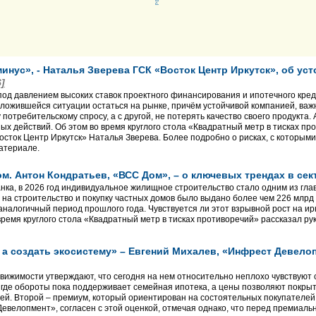
минус», - Наталья Зверева ГСК «Восток Центр Иркутск», об ус
6]
од давлением высоких ставок проектного финансирования и ипотечного кред
 сложившейся ситуации остаться на рынке, причём устойчивой компанией, важ
потребительскому спросу, а с другой, не потерять качество своего продукта. 
х действий. Об этом во время круглого стола «Квадратный метр в тисках пр
осток Центр Иркутск» Наталья Зверева. Более подробно о рисках, с которым
материале.
ом. Антон Кондратьев, «ВСС Дом», – о ключевых трендах в се
ка, в 2026 год индивидуальное жилищное строительство стало одним из глав
 на строительство и покупку частных домов было выдано более чем 226 млрд 
 аналогичный период прошлого года. Чувствуется ли этот взрывной рост на и
 время круглого стола «Квадратный метр в тисках противоречий» рассказал 
, а создать экосистему» – Евгений Михалев, «Инфрест Девел
вижимости утверждают, что сегодня на нем относительно неплохо чувствуют 
, где обороты пока поддерживает семейная ипотека, а цены позволяют покры
лей. Второй – премиум, который ориентирован на состоятельных покупателей
евелопмент», согласен с этой оценкой, отмечая однако, что перед премиальн