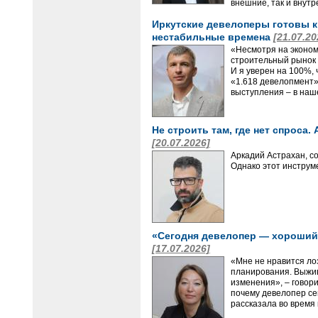
внешние, так и внутр
Иркутские девелоперы готовы к
нестабильные времена
[21.07.20
«Несмотря на эконом
строительный рынок 
И я уверен на 100%,
«1.618 девелопмент»
выступления – в наш
Не строить там, где нет спроса.
[20.07.2026]
Аркадий Астрахан, с
Однако этот инструм
«Сегодня девелопер — хороший
[17.07.2026]
«Мне не нравится ло
планирования. Выжива
изменения», – говор
почему девелопер сег
рассказала во время 