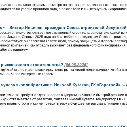
льная строительная отрасль, несмотря на отставание от плановых показателе
ожидается на уровне прошлого года, а показатели ИЖС вернулись к «органич
о» – Виктор Ильичев, президент Союза строителей Иркутско
фессия оптимистов, считает потомственный строитель, основатель одной из 
ор Ильичев. Осенью 2025 года он был избран президентом Союза строителей
новом статусе он рассказал Газете Дело, почему защищать интересы партнёр
венной компанией, как отрасль выживает без федерального финансирования 
абота в одиночку.
о рынка жилого строительства?
[06.08.2026]
 круглый стол с участниками иркутского рынка жилой недвижимости, чтобы вы
ли наиболее интересные тезисы.
чудеса эквилибристики». Николай Кузаков, ГК «Горстрой», –
роительстве требует от девелоперов выдержки, гибкости и быстрой реакции 
анку и отказываться от развития, считает Николай Кузаков, гендиректор ГК 
кие планы строит и как не потерять веру в будущее, он рассказал нашему из