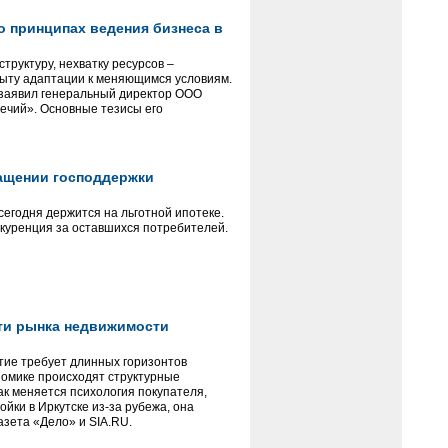
о принципах ведения бизнеса в
руктуру, нехватку ресурсов –
пыту адаптации к меняющимся условиям.
 заявил генеральный директор ООО
речий». Основные тезисы его
кращении господдержки
сегодня держится на льготной ипотеке.
нкуренция за оставшихся потребителей.
ти рынка недвижимости
итие требует длинных горизонтов
ономике происходят структурные
ак меняется психология покупателя,
йки в Иркутске из-за рубежа, она
азета «Дело» и SIA.RU.