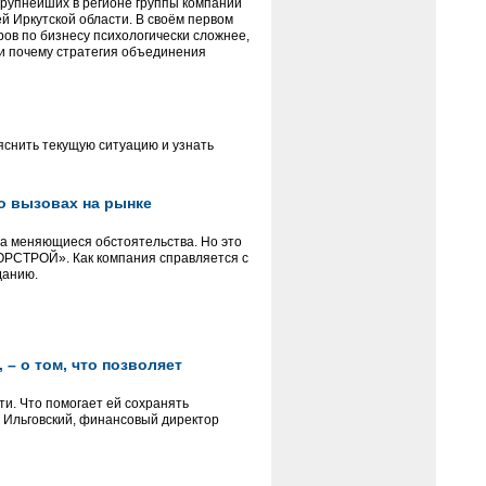
крупнейших в регионе группы компаний
 Иркутской области. В своём первом
ов по бизнесу психологически сложнее,
и почему стратегия объединения
яснить текущую ситуацию и узнать
 о вызовах на рынке
на меняющиеся обстоятельства. Но это
«ГОРСТРОЙ». Как компания справляется с
данию.
– о том, что позволяет
и. Что помогает ей сохранять
м Ильговский, финансовый директор