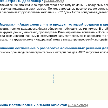
лжен строить девелопер?
[03.08.2026]
впечатление, что жилье за городом строят все кому не лень – и владельцы з
 руку на подрядах, и архитекторы. Почему загородные поселки все же долж
 рассказывает руководитель компании «ВСС Дом» Антон Кондратьев, девело
Эндемик»: «Апартаменты – это продукт, который родился в к
позиты теряют доходность, биржа обновляет трёхгодичные минимумы. В этой
м кругом. Денис Денисенко, руководитель Инжиниринговой компании «ВостС
ательным инвестиционным инструментом называет сервисные апартаменты. 
сказал на круглом столе «Квадратный метр в тисках противоречий», который 
заключили соглашение о разработке алюминиевых решений д
сийских производителей строительных материалов для ИЖС запускает новое
чила к сетям более 7,5 тысяч объектов
[27.07.2026]