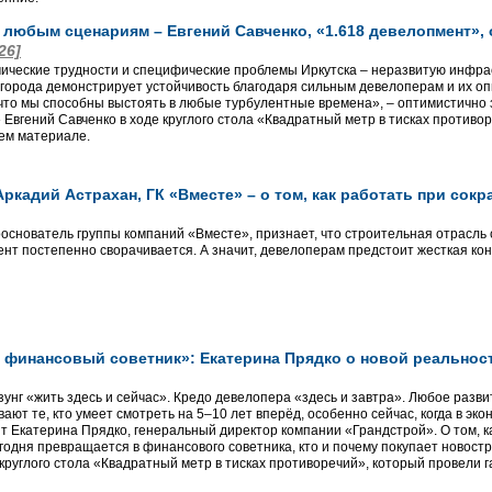
 любым сценариям – Евгений Савченко, «1.618 девелопмент», 
26]
ические трудности и специфические проблемы Иркутска – неразвитую инфраст
города демонстрирует устойчивость благодаря сильным девелоперам и их о
 что мы способны выстоять в любые турбулентные времена», – оптимистично
 Евгений Савченко в ходе круглого стола «Квадратный метр в тисках противо
ем материале.
 Аркадий Астрахан, ГК «Вместе» – о том, как работать при со
ооснователь группы компаний «Вместе», признает, что строительная отрасль 
ент постепенно сворачивается. А значит, девелоперам предстоит жесткая ко
 финансовый советник»: Екатерина Прядко о новой реальнос
зунг «жить здесь и сейчас». Кредо девелопера «здесь и завтра». Любое разв
ют те, кто умеет смотреть на 5–10 лет вперёд, особенно сейчас, когда в эк
ит Екатерина Прядко, генеральный директор компании «Грандстрой». О том, к
одня превращается в финансового советника, кто и почему покупает новостро
круглого стола «Квадратный метр в тисках противоречий», который провели г