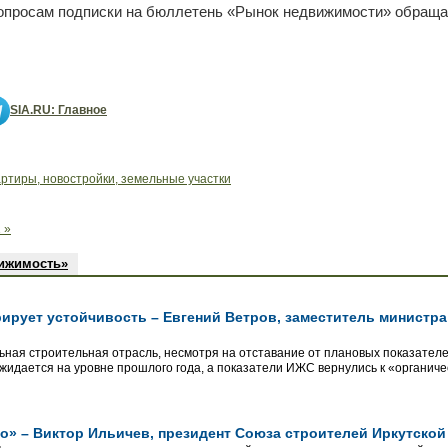
вопросам подписки на бюллетень «Рынок недвижимости» обращай
SIA.RU: Главное
артиры, новостройки, земельные участки
 »
вижимость»
ирует устойчивость – Евгений Ветров, заместитель министра
льная строительная отрасль, несмотря на отставание от плановых показателе
ожидается на уровне прошлого года, а показатели ИЖС вернулись к «органич
о» – Виктор Ильичев, президент Союза строителей Иркутско