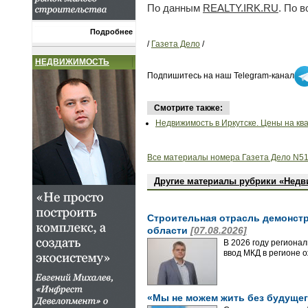
По данным
REALTY.IRK.RU
. По 
Подробнее
/
Газета Дело
/
НЕДВИЖИМОСТЬ
Подпишитесь на наш Telegram-канал
Смотрите также:
Недвижимость в Иркутске. Цены на кв
Все материалы номера Газета Дело N51
Другие материалы рубрики «Нед
Строительная отрасль демонстр
области
[07.08.2026]
В 2026 году региона
ввод МКД в регионе 
«Мы не можем жить без будущег