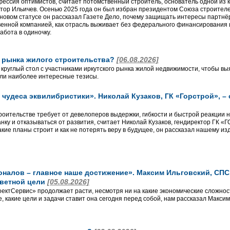
фессия оптимистов, считает потомственный строитель, основатель одной из 
ор Ильичев. Осенью 2025 года он был избран президентом Союза строителей
новом статусе он рассказал Газете Дело, почему защищать интересы партнёр
венной компанией, как отрасль выживает без федерального финансирования 
абота в одиночку.
о рынка жилого строительства?
[06.08.2026]
 круглый стол с участниками иркутского рынка жилой недвижимости, чтобы вы
ли наиболее интересные тезисы.
чудеса эквилибристики». Николай Кузаков, ГК «Горстрой», –
роительстве требует от девелоперов выдержки, гибкости и быстрой реакции 
анку и отказываться от развития, считает Николай Кузаков, гендиректор ГК 
кие планы строит и как не потерять веру в будущее, он рассказал нашему из
алов – главное наше достижение». Максим Ильговский, СПС, 
аветной цели
[05.08.2026]
ктСервис» продолжает расти, несмотря ни на какие экономические сложност
, какие цели и задачи ставит она сегодня перед собой, нам рассказал Макси