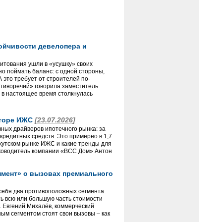
тойчивости девелопера и
итования ушли в «усушку» своих
но поймать баланс: с одной стороны,
А это требует от строителей по-
отиворечий» говорила заместитель
и в настоящее время столкнулась
кторе ИЖС
[23.07.2026]
ных драйверов ипотечного рынка: за
кредитных средств. Это примерно в 1,7
ркутском рынке ИЖС и какие тренды для
руководитель компании «ВСС Дом» Антон
опмент» о вызовах премиального
себя два противоположных сегмента.
ть всю или большую часть стоимости
. Евгений Михалёв, коммерческий
ым сегментом стоят свои вызовы – как