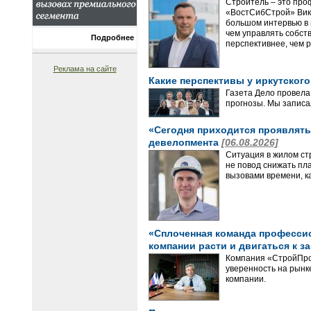
Строитель – это про
«ВостСибСтрой» Викт
большом интервью в 
чем управлять собст
Подробнее
перспективнее, чем р
Реклама на сайте
Какие перспективы у иркутског
Газета Дело провела
прогнозы. Мы записа
«Сегодня приходится проявлять 
девелопмента
[06.08.2026]
Ситуация в жилом ст
не повод снижать пл
вызовами времени, ка
«Сплоченная команда профессион
компании расти и двигаться к з
Компания «СтройПрое
уверенность на рынке
компании.