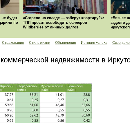
 не будет:
«Сгорело на складе — заберут квартиру?»:
«Бизнес н
ударили по
ТПП просит освободить селлеров
задолго д
Wildberries от личных долгов
иркутског
Страхование
Стиль жизни
Объявления
История успеха
Свое дело
коммерческой недвижимости в Иркутск