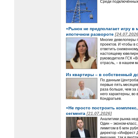
Среди подключённых 
«Рынок не предполагает игру в 
ипотечном развороте
[24.07.202
Многие девелоперы п
проектов. И чтобы в
ответить сниженному 
настоящему ювелирны
руководителя ГСК «В
отрасль, – в нашем 
Из квартиры – в собственный д
По данным Центробан
первые пять месяцев
раза больше, чем за
него характерны, во
Кондратьев.
«Не просто построить комплекс
сегмента
[21.07.2026]
Аналитики рынка нед
Один – эконом-класс
лимитом в 6 млн руб
директор «Инфрест Д
внешние, так и внутр