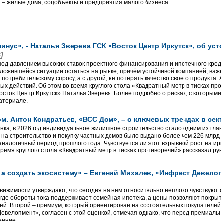
– жилые дома, соцобъекты и предприятия малого бизнеса.
минус», - Наталья Зверева ГСК «Восток Центр Иркутск», об ус
6]
од давлением высоких ставок проектного финансирования и ипотечного кред
 сложившейся ситуации остаться на рынке, причём устойчивой компанией, важ
потребительскому спросу, а с другой, не потерять качество своего продукта. 
х действий. Об этом во время круглого стола «Квадратный метр в тисках пр
осток Центр Иркутск» Наталья Зверева. Более подробно о рисках, с которым
материале.
ом. Антон Кондратьев, «ВСС Дом», – о ключевых трендах в се
ка, в 2026 год индивидуальное жилищное строительство стало одним из глав
 на строительство и покупку частных домов было выдано более чем 226 млрд 
 аналогичный период прошлого года. Чувствуется ли этот взрывной рост на и
 время круглого стола «Квадратный метр в тисках противоречий» рассказал 
, а создать экосистему» – Евгений Михалев, «Инфрест Девел
вижимости утверждают, что сегодня на нем относительно неплохо чувствуют 
, где обороты пока поддерживает семейная ипотека, а цены позволяют покры
лей. Второй – премиум, который ориентирован на состоятельных покупателей
евелопмент», согласен с этой оценкой, отмечая однако, что перед премиальн
енние.