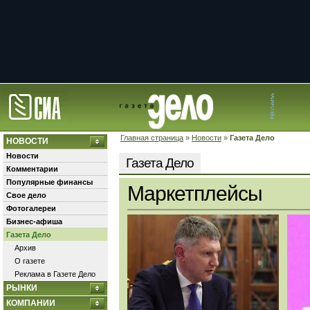
Главная страница
»
Новости
»
Газета Дело
НОВОСТИ
Новости
Газета Дело
Комментарии
Популярные финансы
Маркетплейсы
Свое дело
Фотогалереи
Бизнес-афиша
Газета Дело
Архив
О газете
Реклама в Газете Дело
РЫНКИ
КОМПАНИИ