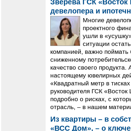
Зверева ГСК «Восток 
девелопера и ипотеч
Многие девелоп
проектного фин
ушли в «усушку»
ситуации остать
компанией, важно поймать 
сниженному потребительско
качество своего продукта. 
настоящему ювелирных дейс
«Квадратный метр в тисках
руководителя ГСК «Восток 
подробно о рисках, с кото
отрасль, – в нашем матери
Из квартиры – в собс
«ВСС Дом», – о ключ