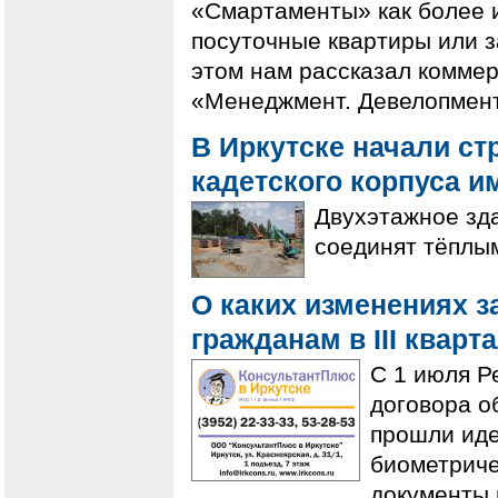
«Смартаменты» как более 
посуточные квартиры или 
этом нам рассказал комме
«Менеджмент. Девелопмент
В Иркутске начали ст
кадетского корпуса 
Двухэтажное зда
соединят тёплы
О каких изменениях з
гражданам в III кварт
С 1 июля Р
договора о
прошли ид
биометриче
документы н