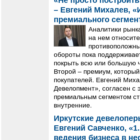
«Не просто построить
– Евгений Михалев, 
премиального сегмен
Аналитики рынк
на нем относите
противоположных
обороты пока поддерживает
покрыть всю или большую ч
Второй – премиум, который
покупателей. Евгений Мих
Девелопмент», согласен с э
премиальным сегментом сто
внутренние.
Иркутские девелопер
Евгений Савченко, «1
ведения бизнеса в н