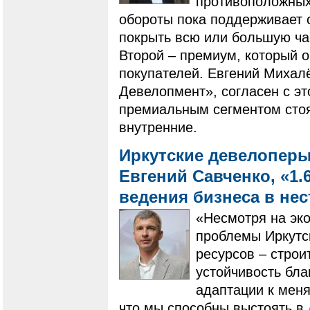
противоположных 
обороты пока поддерживает 
покрыть всю или большую ча
Второй – премиум, который 
покупателей. Евгений Михал
Девелопмент», согласен с эт
премиальным сегментом стоят
внутренние.
Иркутские девелоперы
Евгений Савченко, «1.
ведения бизнеса в не
«Несмотря на эк
проблемы Иркутск
ресурсов – строи
устойчивость бл
адаптации к мен
что мы способны выстоять в