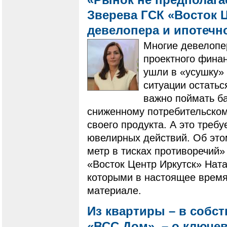
Зверева ГСК «Восток Ц
девелопера и ипотечн
Многие девелопе
проектного фина
ушли в «усушку» 
ситуации остатьс
важно поймать ба
сниженному потребительскому
своего продукта. А это треб
ювелирных действий. Об это
метр в тисках противоречий»
«Восток Центр Иркутск» Ната
которыми в настоящее время
материале.
Из квартиры – в собс
«ВСС Дом», – о ключе