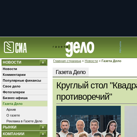
Главная страница
»
Новости
»
Газета Дело
НОВОСТИ
Новости
Газета Дело
Комментарии
Популярные финансы
Круглый стол "Квадр
Свое дело
Фотогалереи
противоречий"
Бизнес-афиша
Газета Дело
Архив
О газете
Реклама в Газете Дело
РЫНКИ
КОМПАНИИ