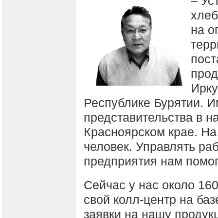
– Ус
хлеб
на о
терр
пост
прод
Ирку
Республике Бурятии. 
представительства в н
Красноярском крае. На
человек. Управлять ра
предприятия нам помог
Сейчас у нас около 16
свой колл-центр на баз
заявки на нашу продук