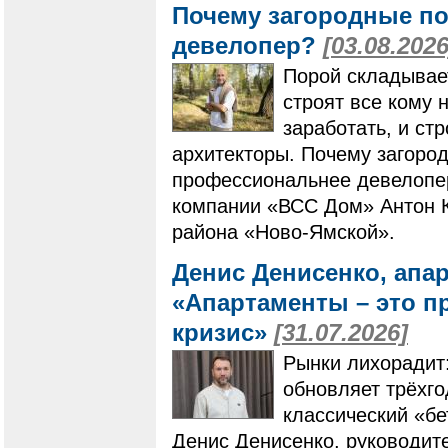
Почему загородные по
девелопер?
[03.08.2026
Порой складывает
строят все кому 
заработать, и ст
архитекторы. Почему загоро
профессиональнее девелопер
компании «ВСС Дом» Антон К
района «Ново-Ямской».
Денис Денисенко, апа
«Апартаменты – это п
кризис»
[31.07.2026]
Рынки лихорадит
обновляет трёхг
классический «бе
Денис Денисенко, руководит