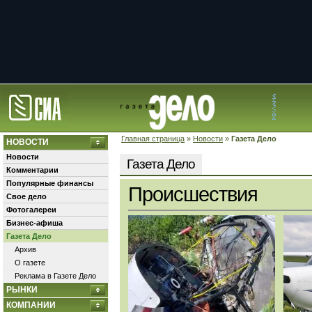
Главная страница
»
Новости
»
Газета Дело
НОВОСТИ
Новости
Газета Дело
Комментарии
Популярные финансы
Происшествия
Свое дело
Фотогалереи
Бизнес-афиша
Газета Дело
Архив
О газете
Реклама в Газете Дело
РЫНКИ
КОМПАНИИ