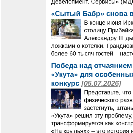
Девелопмент. Сервисы» (МД
«Сытый Бабр» снова 
В конце июня Ирк
столицу Прибайк
Александру III д
ложками о котелки. Грандио
более 60 тысяч гостей – нас
Победа над отчаянием
«Укута» для особенны
конкурс
[05.07.2026]
Представьте, что
физического разв
застегнуть, штан
«Укута» решил эту проблему,
трансформируется как конст
«На крыльях» – это история 