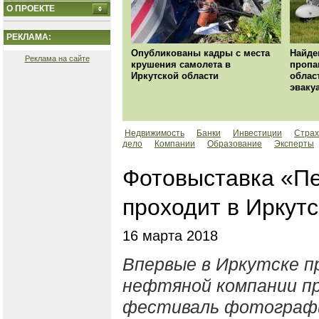
О ПРОЕКТЕ
РЕКЛАМА:
Опубликованы кадры с места
Найде
Реклама на сайте
крушения самолета в
пропа
Иркутской области
облас
эваку
Недвижимость
Банки
Инвестиции
Страх
дело
Компании
Образование
Эксперты
Фотовыставка «П
проходит в Иркут
16 марта 2018
Впервые в Иркутске п
нефтяной компании п
фестиваль фотографи