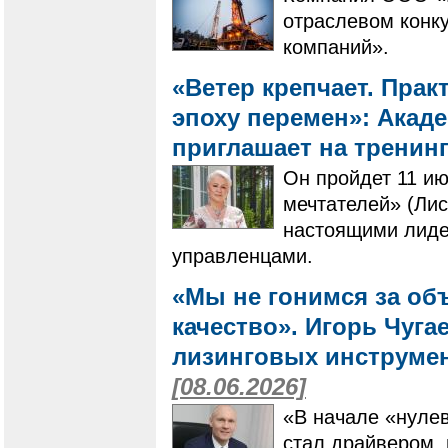
отраслевом конк
компаний».
«Ветер крепчает. Пра
эпоху перемен»: Акад
приглашает на тренин
Он пройдет 11 ию
мечтателей» (Лис
настоящими лиде
управленцами.
«Мы не гонимся за об
качество». Игорь Чугае
лизинговых инструме
[08.06.2026]
«В начале «нулев
стал драйвером,