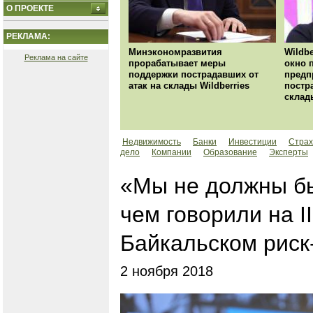
О ПРОЕКТЕ
РЕКЛАМА:
Минэкономразвития
Wildbe
Реклама на сайте
прорабатывает меры
окно 
поддержки пострадавших от
предп
атак на склады Wildberries
постр
склад
Недвижимость
Банки
Инвестиции
Страх
дело
Компании
Образование
Эксперты
«Мы не должны бы
чем говорили на 
Байкальском рис
2 ноября 2018