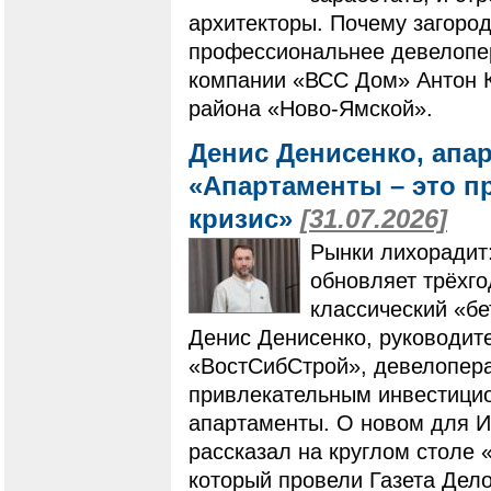
архитекторы. Почему загоро
профессиональнее девелопер
компании «ВСС Дом» Антон К
района «Ново-Ямской».
Денис Денисенко, апа
«Апартаменты – это п
кризис»
[31.07.2026]
Рынки лихорадит
обновляет трёхг
классический «бе
Денис Денисенко, руководит
«ВостСибСтрой», девелопера
привлекательным инвестици
апартаменты. О новом для И
рассказал на круглом столе 
который провели Газета Дело