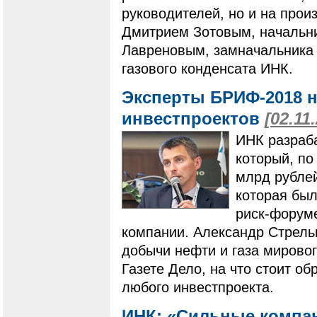
руководителей, но и на прои
Дмитрием Зотовым, начальн
Лавреновым, замначальника 
газового конденсата ИНК.
Эксперты БРИФ-2018 н
инвестпроектов
[02.11
ИНК разраба
который, по
млрд рублей
которая бы
риск-форуме
компании. Александр Стрель
добычи нефти и газа мировог
Газете Дело, на что стоит о
любого инвестпроекта.
ИНК: «Сильные компан