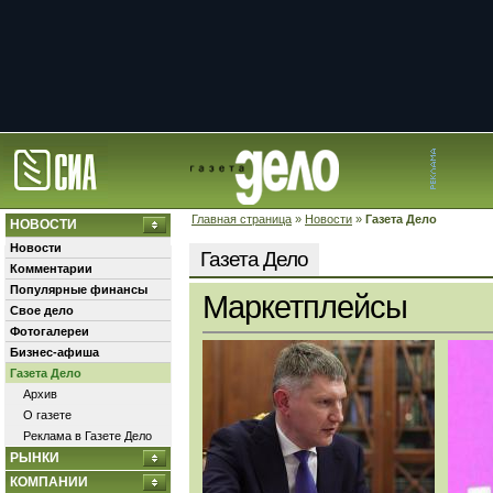
Главная страница
»
Новости
»
Газета Дело
НОВОСТИ
Новости
Газета Дело
Комментарии
Популярные финансы
Маркетплейсы
Свое дело
Фотогалереи
Бизнес-афиша
Газета Дело
Архив
О газете
Реклама в Газете Дело
РЫНКИ
КОМПАНИИ