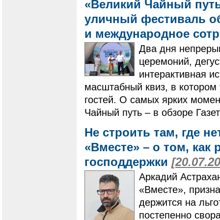
«Великий Чайный путь
уличный фестиваль о
и международное сот
Два дня непреры
церемоний, дегус
интерактивная ис
масштабный квиз, в котором 
гостей. О самых ярких моме
Чайный путь – в обзоре Газе
Не строить там, где не
«Вместе» – о том, как
господдержки
[20.07.2
Аркадий Астрахан
«Вместе», призна
держится на льго
постепенно свора