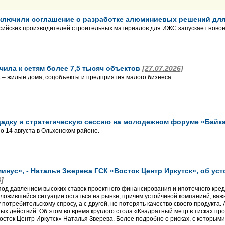
заключили соглашение о разработке алюминиевых решений д
сийских производителей строительных материалов для ИЖС запускает новое
чила к сетям более 7,5 тысяч объектов
[27.07.2026]
– жилые дома, соцобъекты и предприятия малого бизнеса.
щадку и стратегическую сессию на молодежном форуме «Байк
о 14 августа в Ольхонском районе.
минус», - Наталья Зверева ГСК «Восток Центр Иркутск», об ус
6]
од давлением высоких ставок проектного финансирования и ипотечного кред
 сложившейся ситуации остаться на рынке, причём устойчивой компанией, важ
потребительскому спросу, а с другой, не потерять качество своего продукта. 
х действий. Об этом во время круглого стола «Квадратный метр в тисках пр
осток Центр Иркутск» Наталья Зверева. Более подробно о рисках, с которым