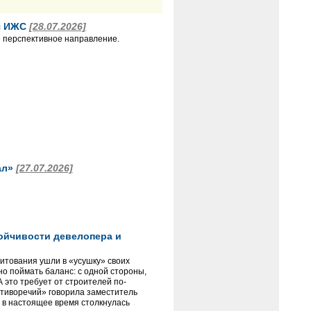
ля ИЖС
[28.07.2026]
 перспективное направление.
ал»
[27.07.2026]
тойчивости девелопера и
итования ушли в «усушку» своих
но поймать баланс: с одной стороны,
А это требует от строителей по-
отиворечий» говорила заместитель
и в настоящее время столкнулась