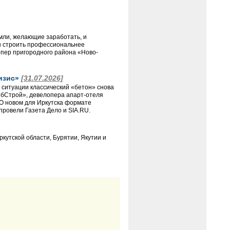
емли, желающие заработать, и
ны строить профессиональнее
пер пригородного района «Ново-
ризис»
[31.07.2026]
 ситуации классический «бетон» снова
ибСтрой», девелопера апарт-отеля
О новом для Иркутска формате
провели Газета Дело и SIA.RU.
кутской области, Бурятии, Якутии и