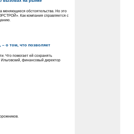
 о вызовах на рынке
на меняющиеся обстоятельства. Но это
«ГОРСТРОЙ». Как компания справляется с
данию.
– о том, что позволяет
и. Что помогает ей сохранять
м Ильговский, финансовый директор
орожников.