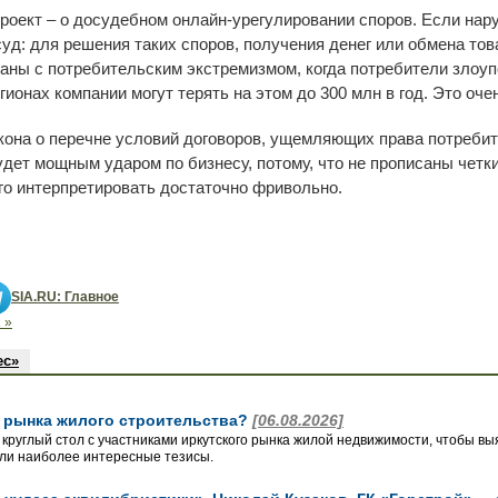
оект – о досудебном онлайн-урегулировании споров. Если нар
суд: для решения таких споров, получения денег или обмена т
аны с потребительским экстремизмом, когда потребители злоу
ионах компании могут терять на этом до 300 млн в год. Это оч
акона о перечне условий договоров, ущемляющих права потреби
ет мощным ударом по бизнесу, потому, что не прописаны четки
го интерпретировать достаточно фривольно.
SIA.RU: Главное
 »
ес»
о рынка жилого строительства?
[06.08.2026]
 круглый стол с участниками иркутского рынка жилой недвижимости, чтобы вы
ли наиболее интересные тезисы.