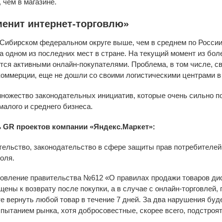
 чем в магазине.
менит интернет-торговлю»
 Сибирском федеральном округе выше, чем в среднем по России
а одном из последних мест в стране. На текущий момент из бо
тся активными онлайн-покупателями. Проблема, в том числе, свя
коммерции, еще не дошли со своими логистическими центрами в
множество законодательных инициатив, которые очень сильно по
 малого и среднего бизнеса.
 GR проектов компании «Яндекс.Маркет»:
тельство, законодательство в сфере защиты прав потребителей
оля.
овление правительства №612 «О правилах продажи товаров ди
щены к возврату после покупки, а в случае с онлайн-торговлей,
 вернуть любой товар в течение 7 дней. За два нарушения буд
пытанием рынка, хотя добросовестные, скорее всего, подстроят