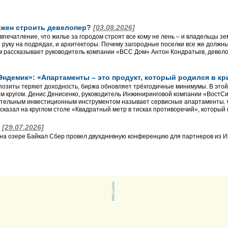
лжен строить девелопер?
[03.08.2026]
впечатление, что жилье за городом строят все кому не лень – и владельцы з
 руку на подрядах, и архитекторы. Почему загородные поселки все же долж
 рассказывает руководитель компании «ВСС Дом» Антон Кондратьев, девело
Эндемик»: «Апартаменты – это продукт, который родился в к
позиты теряют доходность, биржа обновляет трёхгодичные минимумы. В этой
м кругом. Денис Денисенко, руководитель Инжиниринговой компании «ВостС
ательным инвестиционным инструментом называет сервисные апартаменты. 
сказал на круглом столе «Квадратный метр в тисках противоречий», который 
а
[29.07.2026]
 на озере Байкал Сбер провел двухдневную конференцию для партнеров из Ир