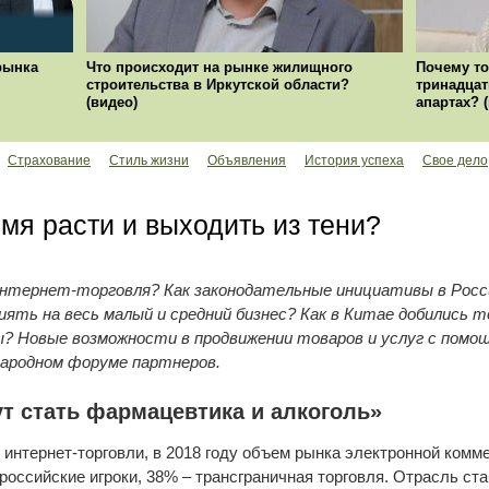
рынка
Что происходит на рынке жилищного
Почему то
строительства в Иркутской области?
тринадцат
(видео)
апартах? 
Страхование
Стиль жизни
Объявления
История успеха
Свое дело
мя расти и выходить из тени?
интернет-торговля? Как законодательные инициативы в Росс
иять на весь малый и средний бизнес? Как в Китае добились т
ы? Новые возможности в продвижении товаров и услуг с пом
народном форуме партнеров.
ут стать фармацевтика и алкоголь»
нтернет-торговли, в 2018 году объем рынка электронной комме
оссийские игроки, 38% – трансграничная торговля. Отрасль ста