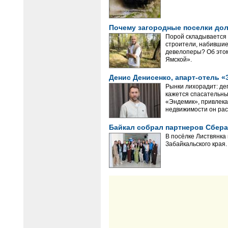
Почему загородные поселки до
Порой складывается 
строители, набившие
девелоперы? Об этом
Ямской».
Денис Денисенко, апарт-отель «
Рынки лихорадит: де
кажется спасательны
«Эндемик», привлек
недвижимости он рас
Байкал собрал партнеров Сбер
В посёлке Листвянка
Забайкальского края.