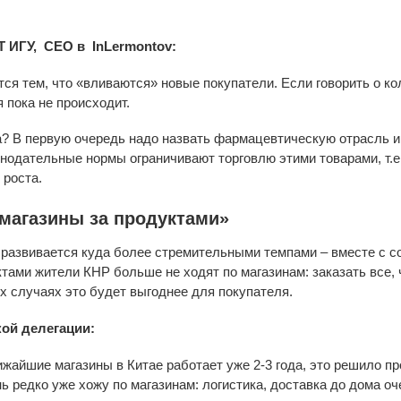
Т ИГУ, CEO в InLermontov:
ся тем, что «вливаются» новые покупатели. Если говорить о ко
 пока не происходит.
та? В первую очередь надо назвать фармацевтическую отрасль и
онодательные нормы ограничивают торговлю этими товарами, т.е
 роста.
 магазины за продуктами»
 развивается куда более стремительными темпами – вместе с 
тами жители КНР больше не ходят по магазинам: заказать все, ч
их случаях это будет выгоднее для покупателя.
кой делегации:
ижайшие магазины в Китае работает уже 2-3 года, это решило п
нь редко уже хожу по магазинам: логистика, доставка до дома оч