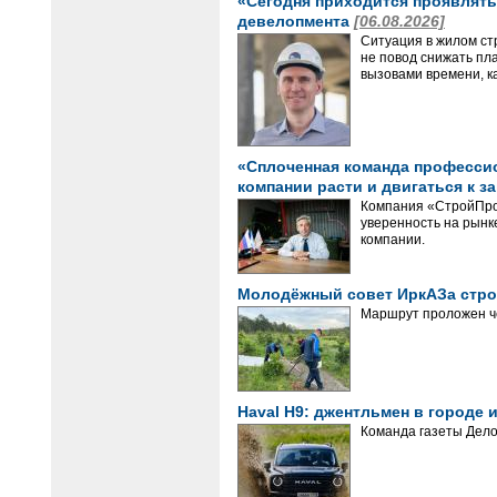
«Сегодня приходится проявлять 
девелопмента
[06.08.2026]
Ситуация в жилом ст
не повод снижать пл
вызовами времени, ка
«Сплоченная команда профессион
компании расти и двигаться к з
Компания «СтройПрое
уверенность на рынке
компании.
Молодёжный совет ИркАЗа стро
Маршрут проложен ч
Haval H9: джентльмен в городе
Команда газеты Дело