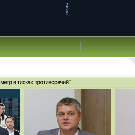
метр в тисках противоречий"